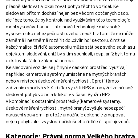
přesně sledovat a lokalizovat pohyb těchto vozidel. Ke
sledování přitom dochází nejen bez vědomí dotčených osob,
ale i bez toho, že by kontrolu nad využíváním této technologie
mohl vykonávat soud. Tato nová technologie má v sobě
vysoké riziko nebezpečnosti svého zneužití v tom, že se může
záměrně i nezměrně rozšířit do „civilního“ sektoru, čímž se
každý majitel či řidič automobilu může stát bez svého souhlasu
objektem sledování, aniž by s tím souhlasil, resp. aniž by k tomu
existovala řádná zákonná norma.
Ke sledování vozidel se již nyní v českém prostředí využívají
například kamerové systémy umístěné na mýtných branách
nebo v místech úsekové měření rychlosti. Oproti těmto
zařízením spočívá větší riziko využití GPS v tom, že lze přesně
sledovat pohyb vozidla kdekoliv v čase. Využití GPS
v kombinaci s ostatními prostředky (kamerové systémy,
úsekové měření rychlosti, mýtné brány) zvyšuje nebezpečí
narušení soukromí, protože umožňuje dokonale zmapovat
nejen pohyb, ale i zvyklosti příslušného řidiče či spolujezdců.
Kategorie: Právní norma Velkého bratra