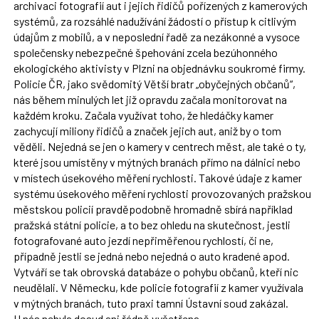
archivaci fotografií aut i jejich řidičů pořízených z kamerových
systémů, za rozsáhlé nadužívání žádostí o přístup k citlivým
údajům z mobilů, a v neposlední řadě za nezákonné a vysoce
společensky nebezpečné špehování zcela bezúhonného
ekologického aktivisty v Plzni na objednávku soukromé firmy.
Policie ČR, jako svědomitý Větší bratr „obyčejných občanů“,
nás během minulých let již opravdu začala monitorovat na
každém kroku. Začala využívat toho, že hledáčky kamer
zachycují miliony řidičů a značek jejich aut, aniž by o tom
věděli. Nejedná se jen o kamery v centrech měst, ale také o ty,
které jsou umístěny v mýtných branách přímo na dálnici nebo
v místech úsekového měření rychlosti. Takové údaje z kamer
systému úsekového měření rychlosti provozovaných pražskou
městskou policií pravděpodobně hromadně sbírá například
pražská státní policie, a to bez ohledu na skutečnost, jestli
fotografované auto jezdí nepřiměřenou rychlostí, či ne,
případně jestli se jedná nebo nejedná o auto kradené apod.
Vytváří se tak obrovská databáze o pohybu občanů, kteří nic
neudělali. V Německu, kde policie fotografií z kamer využívala
v mýtných branách, tuto praxi tamní Ústavní soud zakázal.
U nás nebyla dosud ani řádně vyšetřena.