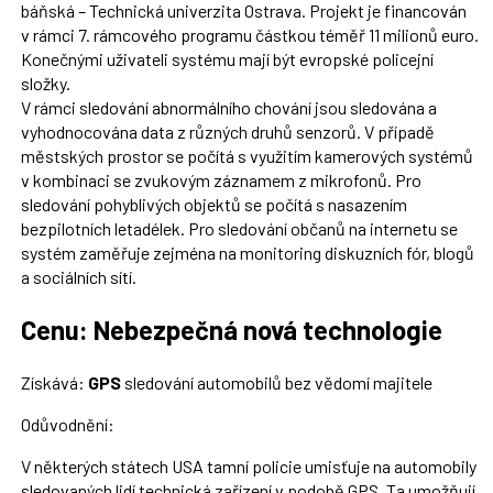
báňská – Technická univerzita Ostrava. Projekt je financován
v rámci 7. rámcového programu částkou téměř 11 milionů euro.
Konečnými uživateli systému mají být evropské policejní
složky.
V rámci sledování abnormálního chování jsou sledována a
vyhodnocována data z různých druhů senzorů. V případě
městských prostor se počítá s využitím kamerových systémů
v kombinaci se zvukovým záznamem z mikrofonů. Pro
sledování pohyblivých objektů se počítá s nasazením
bezpilotních letadélek. Pro sledování občanů na internetu se
systém zaměřuje zejména na monitoring diskuzních fór, blogů
a sociálních sítí.
Cenu: Nebezpečná nová technologie
Získává:
GPS
sledování automobilů bez vědomí majitele
Odůvodnění:
V některých státech USA tamní policie umisťuje na automobily
sledovaných lidí technická zařízení v podobě GPS. Ta umožňují