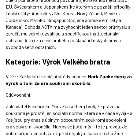
EU, Švýcarskem a Japonskem (ke kterým se později připojily
i další státy: Austrálie, Jižní Korea, Nový Zéland, Mexiko,
Jordánsko, Maroko, Singapur, Spojené arabské emiráty a
Kanada). Dohoda ACTA má zvýhodnit jeden sektor průmyslu a
zaručit mu velmi rozsáhlou a specifickou institucionální
ochranu. A to i za cenu hrubého pošlapání lidských práv a
svobod všech ostatních.
Kategorie: Výrok Velkého bratra
Vítěz: Zakladatel sociální sítě Facebook
Mark Zuckerberg za
výrok o tom, že éra soukromí skončila
Odůvodnění:
Zakladatel Facebooku Mark Zuckerberg tvrdí, že právo na
soukromí je prostě jen sociální norma, která se v čase vyvíjí – a
lidé jsou prý dnes s úplným odbouráním soukromí spokojeni,
éra soukromí skončila. Normy se jistě mění, to je pravda. Je
dobré připomenout, že už před nějakým časem třeba Židé