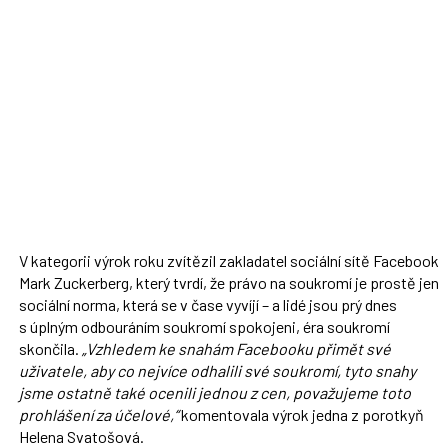
V kategorii výrok roku zvítězil zakladatel sociální sítě Facebook
Mark Zuckerberg, který tvrdí, že právo na soukromí je prostě jen
sociální norma, která se v čase vyvíjí – a lidé jsou prý dnes
s úplným odbouráním soukromí spokojeni, éra soukromí
skončila.
„Vzhledem ke snahám Facebooku přimět své
uživatele, aby co nejvíce odhalili své soukromí, tyto snahy
jsme ostatně také ocenili jednou z cen, považujeme toto
prohlášení za účelové,“
komentovala výrok jedna z porotkyň
Helena Svatošová.