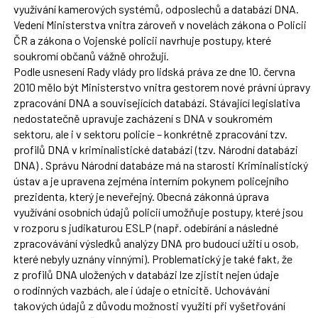
využívání kamerových systémů, odposlechů a databází DNA.
Vedení Ministerstva vnitra zároveň v novelách zákona o Policii
ČR a zákona o Vojenské policii navrhuje postupy, které
soukromí občanů vážně ohrožují.
Podle usnesení Rady vlády pro lidská práva ze dne 10. června
2010 mělo být Ministerstvo vnitra gestorem nové právní úpravy
zpracování DNA a souvisejících databází. Stávající legislativa
nedostatečně upravuje zacházení s DNA v soukromém
sektoru, ale i v sektoru policie – konkrétně zpracování tzv.
profilů DNA v kriminalistické databázi (tzv. Národní databázi
DNA) . Správu Národní databáze má na starosti Kriminalistický
ústav a je upravena zejména interním pokynem policejního
prezidenta, který je neveřejný. Obecná zákonná úprava
využívání osobních údajů policií umožňuje postupy, které jsou
v rozporu s judikaturou ESLP (např. odebírání a následné
zpracovávání výsledků analýzy DNA pro budoucí užití u osob,
které nebyly uznány vinnými). Problematický je také fakt, že
z profilů DNA uložených v databázi lze zjistit nejen údaje
o rodinných vazbách, ale i údaje o etnicitě. Uchovávání
takových údajů z důvodu možnosti využití při vyšetřování