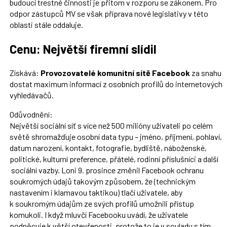
budoucí trestné činnosti je přitom v rozporu se zákonem. Pro
odpor zástupců MV se však příprava nové legislativy v této
oblasti stále oddaluje.
Cenu: Největší firemní slídil
Získává:
Provozovatelé komunitní sítě Facebook
za snahu
dostat maximum informací z osobních profilů do internetových
vyhledávačů.
Odůvodnění:
Největší sociální síť s více než 500 milióny uživateli po celém
světě shromažďuje osobní data typu – jméno, příjmení, pohlaví,
datum narození, kontakt, fotografie, bydliště, náboženské,
politické, kulturní preference, přátelé, rodinní příslušníci a další
sociální vazby. Loni 9. prosince změnil Facebook ochranu
soukromých údajů takovým způsobem, že (technickým
nastavením i klamavou taktikou) tlačí uživatele, aby
k soukromým údajům ze svých profilů umožnili přístup
komukoli. I když mluvčí Facebooku uvádí, že uživatele
podněcuje k větší otevřenosti, protože to je v souladu s tím,