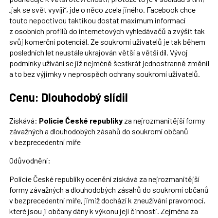
„jak se svět vyvíjí“, jde o něco zcela jiného. Facebook chce
touto nepoctivou taktikou dostat maximum informací
z osobních profilů do internetových vyhledávačů a zvýšit tak
svůj komerční potenciál. Ze soukromí uživatelů je tak během
posledních let neustále ukrajován větší a větší díl. Vývoj
podmínky užívání se již nejméně šestkrát jednostranně změnil
a to bez výjimky v neprospěch ochrany soukromí uživatelů.
Cenu: Dlouhodobý slídil
Získává:
Policie České republiky
za nejrozmanitější formy
závažných a dlouhodobých zásahů do soukromí občanů
v bezprecedentní míře
Odůvodnění:
Policie České republiky ocenění získává za nejrozmanitější
formy závažných a dlouhodobých zásahů do soukromí občanů
v bezprecedentní míře, jimiž dochází k zneužívání pravomocí,
které jsou jí občany dány k výkonu její činnosti. Zejména za