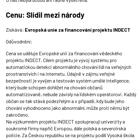
Cenu: Slídil mezi národy
Získává:
Evropská unie za financování projektu INDECT
Odůvodnění:
Cena se uděluje Evropské unii za financování vědeckého
projektu INDECT. Cílem projektu je vývoj systému pro
automatickou detekci abnormálního chování lidí na veřejných
prostranstvích i na internetu. Údajně v zájmu veřejné
bezpečnosti je vyvíjen a testován systém umělé inteligence,
který bude schopen dohlížet na chování občanů
automatizovaně, nebude závislý na lidském operátorovi. Každý
občan se tak stává podezřelým a v případě, kdy bude jeho
chování vyhodnoceno jako abnormální, může proti němu být
zakročeno.
Na výzkumném projektu INDECT spolupracují univerzity a
soukromé firmy napříč Evropou, dále polská a severoirská
policie. Za Českou republiku se na projektu podílí Vysoká škola