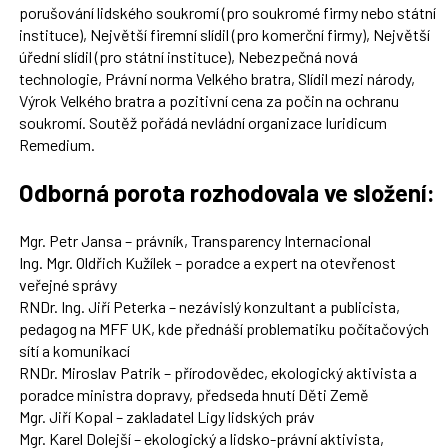
porušování lidského soukromí (pro soukromé firmy nebo státní
instituce), Největší firemní slídil (pro komerční firmy), Největší
úřední slídil (pro státní instituce), Nebezpečná nová
technologie, Právní norma Velkého bratra, Slídil mezi národy,
Výrok Velkého bratra a pozitivní cena za počin na ochranu
soukromí. Soutěž pořádá nevládní organizace Iuridicum
Remedium.
Odborná porota rozhodovala ve složení:
Mgr. Petr Jansa – právník, Transparency Internacional
Ing. Mgr. Oldřich Kužílek – poradce a expert na otevřenost
veřejné správy
RNDr. Ing. Jiří Peterka – nezávislý konzultant a publicista,
pedagog na MFF UK, kde přednáší problematiku počítačových
sítí a komunikací
RNDr. Miroslav Patrik – přírodovědec, ekologický aktivista a
poradce ministra dopravy, předseda hnutí Děti Země
Mgr. Jiří Kopal – zakladatel Ligy lidských práv
Mgr. Karel Dolejší – ekologický a lidsko-právní aktivista,