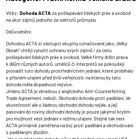
Vítěz:
Dohoda ACTA
za pošlapávání lidských práv a svobod
na úkor zájmů jednoho ze sektorů průmyslu
Odůvodnění:
Dohodou ACTA si zástupci skupiny označované jako „Velký
Obsah“ chtějí vynutit ochranu svých zájmů i za cenu
pošlapávání lidských práv a svobod. Velké firmy držící práva
k dílům různých autorů, umělců či interpretů se pokoušejí
prosadit tuto dohodu prostřednictvím jednání, které probíhalo
v přísném utajení před širší veřejností, na kterou by tato
dohoda měla dopadnout nejvíce.
Jméno ACTA je zkratkou z anglického Anti-Counterfeiting
Trade Agreement, neboli: Obchodní dohoda proti padělání. Ve
skutečnosti ale o žádnou obchodní dohodu nejde, a její
pasování do roviny obchodní dohody je pouze jakýmsi krytím
pro možnost vést jednání v režimu utajení. Stejně tak není
ACTA primárně zaměřena na boj proti padělání a obchodování
s padělaným zbožím.
Jde o plurilaterální dohodu původně sjednávanou mezi USA,