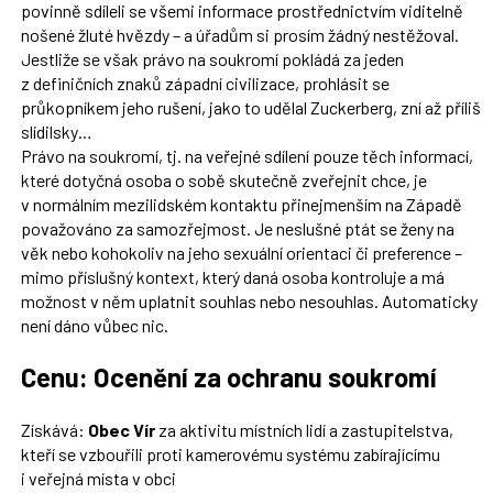
povinně sdíleli se všemi informace prostřednictvím viditelně
nošené žluté hvězdy – a úřadům si prosím žádný nestěžoval.
Jestliže se však právo na soukromí pokládá za jeden
z definičních znaků západní civilizace, prohlásit se
průkopníkem jeho rušení, jako to udělal Zuckerberg, zní až příliš
slídilsky…
Právo na soukromí, tj. na veřejné sdílení pouze těch informací,
které dotyčná osoba o sobě skutečně zveřejnit chce, je
v normálním mezilidském kontaktu přinejmenším na Západě
považováno za samozřejmost. Je neslušné ptát se ženy na
věk nebo kohokoliv na jeho sexuální orientaci či preference –
mimo příslušný kontext, který daná osoba kontroluje a má
možnost v něm uplatnit souhlas nebo nesouhlas. Automaticky
není dáno vůbec nic.
Cenu: Ocenění za ochranu soukromí
Získává:
Obec Vír
za aktivitu místních lidí a zastupitelstva,
kteří se vzbouřili proti kamerovému systému zabírajícímu
i veřejná místa v obci