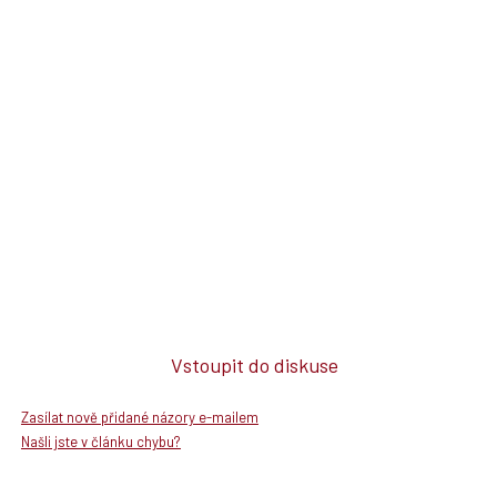
Vstoupit do diskuse
Zasílat nově přidané názory e-mailem
Našli jste v článku chybu?