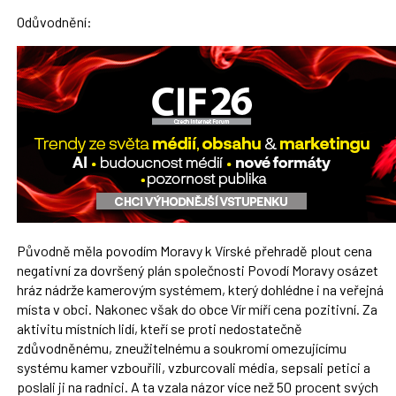
Odůvodnění:
Původně měla povodím Moravy k Vírské přehradě plout cena
negativní za dovršený plán společnosti Povodí Moravy osázet
hráz nádrže kamerovým systémem, který dohlédne i na veřejná
místa v obci. Nakonec však do obce Vír míří cena pozitivní. Za
aktivitu místních lidí, kteří se proti nedostatečně
zdůvodněnému, zneužitelnému a soukromí omezujícímu
systému kamer vzbouřili, vzburcovali média, sepsali petici a
poslali ji na radnici. A ta vzala názor více než 50 procent svých