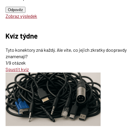
Odpověz
Zobraz výsledek
Kvíz týdne
Tyto konektory zná každý. Ale víte, co jejich zkratky doopravdy
znamenají?
1/9 otázek
Spustit kvíz