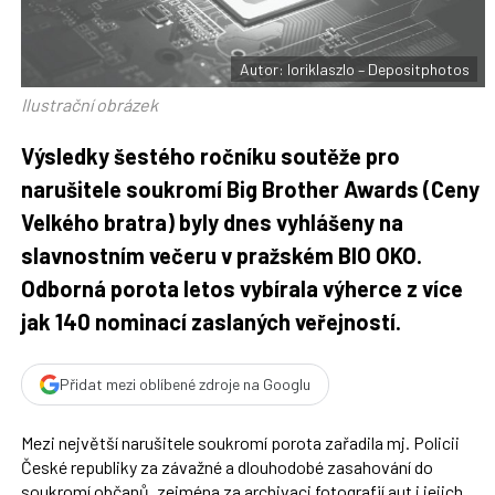
t
e
i
b
X
o
o
Autor: loriklaszlo – Depositphotos
k
u
Ilustrační obrázek
Výsledky šestého ročníku soutěže pro
narušitele soukromí Big Brother Awards (Ceny
Velkého bratra) byly dnes vyhlášeny na
slavnostním večeru v pražském BIO OKO.
Odborná porota letos vybírala výherce z více
jak 140 nominací zaslaných veřejností.
Přidat mezi oblíbené zdroje na Googlu
Mezi největší narušitele soukromí porota zařadila mj. Policii
České republiky za závažné a dlouhodobé zasahování do
soukromí občanů, zejména za archivaci fotografií aut i jejich