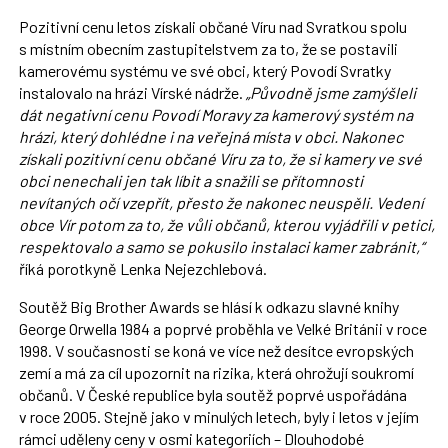
Pozitivní cenu letos získali občané Víru nad Svratkou spolu
s místním obecním zastupitelstvem za to, že se postavili
kamerovému systému ve své obci, který Povodí Svratky
instalovalo na hrázi Vírské nádrže.
„Původně jsme zamýšleli
dát negativní cenu Povodí Moravy za kamerový systém na
hrázi, který dohlédne i na veřejná místa v obci. Nakonec
získali pozitivní cenu občané Víru za to, že si kamery ve své
obci nenechali jen tak líbit a snažili se přítomnosti
nevítaných očí vzepřít, přesto že nakonec neuspěli. Vedení
obce Vír potom za to, že vůli občanů, kterou vyjádřili v petici,
respektovalo a samo se pokusilo instalaci kamer zabránit,“
říká porotkyně Lenka Nejezchlebová.
Soutěž Big Brother Awards se hlásí k odkazu slavné knihy
George Orwella 1984 a poprvé proběhla ve Velké Británii v roce
1998. V současnosti se koná ve více než desítce evropských
zemí a má za cíl upozornit na rizika, která ohrožují soukromí
občanů. V České republice byla soutěž poprvé uspořádána
v roce 2005. Stejně jako v minulých letech, byly i letos v jejím
rámci uděleny ceny v osmi kategoriích – Dlouhodobé