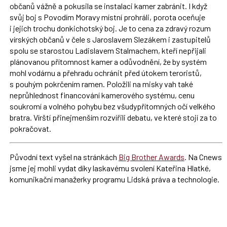
občanů vážně a pokusila se instalaci kamer zabránit. I když
svůj boj s Povodím Moravy místní prohráli, porota oceňuje
i jejich trochu donkichotský boj. Je to cena za zdravý rozum
vírských občanů v čele s Jaroslavem Slezákem i zastupitelů
spolu se starostou Ladislavem Stalmachem, kteří nepřijali
plánovanou přítomnost kamer a odůvodnění, že by systém
mohl vodárnu a přehradu ochránit před útokem teroristů,
s pouhým pokrčením ramen. Položili na misky vah také
neprůhlednost financování kamerového systému, cenu
soukromí a volného pohybu bez všudypřítomných očí velkého
bratra. Vírští přinejmenším rozvířili debatu, ve které stojí za to
pokračovat.
Původní text vyšel na stránkách
Big Brother Awards
. Na Cnews
jsme jej mohli vydat díky laskavému svolení Kateřina Hlatké,
komunikační manažerky programu Lidská práva a technologie.