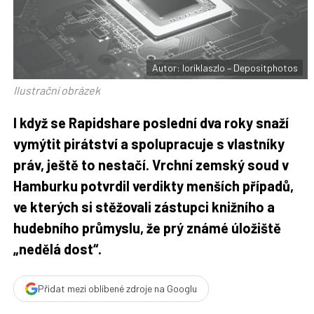
F
s
a
í
c
t
e
i
b
X
o
o
Autor: loriklaszlo – Depositphotos
k
u
Ilustrační obrázek
I když se Rapidshare poslední dva roky snaží
vymýtit pirátství a spolupracuje s vlastníky
práv, ještě to nestačí. Vrchní zemský soud v
Hamburku potvrdil verdikty menších případů,
ve kterých si stěžovali zástupci knižního a
hudebního průmyslu, že prý známé úložiště
„nedělá dost“.
Přidat mezi oblíbené zdroje na Googlu