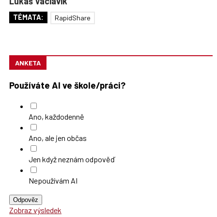
Lukáš Václavík
TÉMATA:
RapidShare
ANKETA
Používáte AI ve škole/práci?
Ano, každodenně
Ano, ale jen občas
Jen když neznám odpověď
Nepoužívám AI
Odpověz
Zobraz výsledek