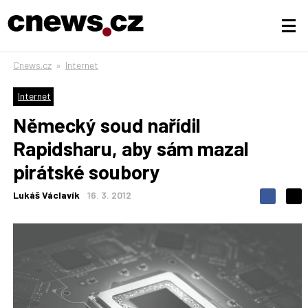
Cnews.cz
»
Internet
Internet
Německý soud nařídil
Rapidsharu, aby sám mazal
pirátské soubory
Lukáš Václavík
16. 3. 2012
S
S
S
d
d
d
í
í
í
l
l
e
e
l
j
j
t
e
t
e
e
t
n
n
a
a