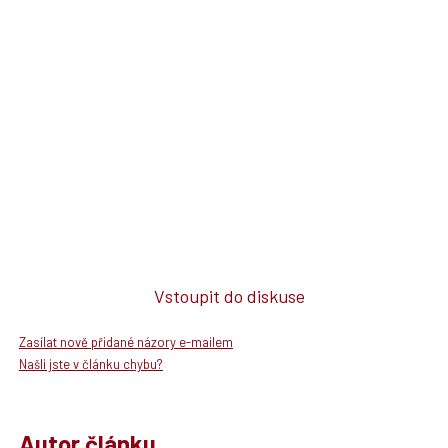
Vstoupit do diskuse
Zasílat nově přidané názory e-mailem
Našli jste v článku chybu?
Autor článku