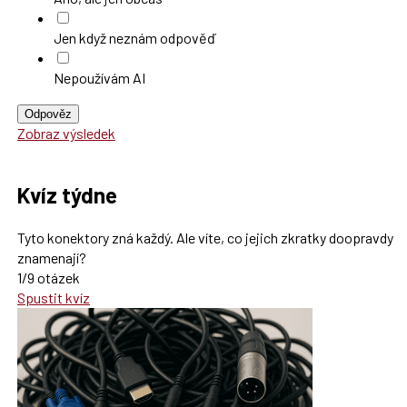
Jen když neznám odpověď
Nepoužívám AI
Odpověz
Zobraz výsledek
Kvíz týdne
Tyto konektory zná každý. Ale víte, co jejich zkratky doopravdy
znamenají?
1/9 otázek
Spustit kvíz