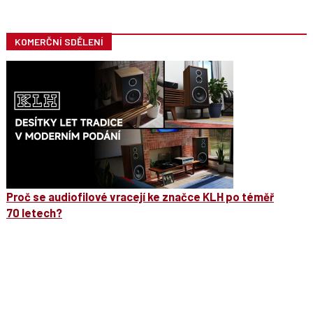
KOMERČNÍ SDĚLENÍ
Proč se audiofilové vracejí ke značce KLH po téměř
70 letech?