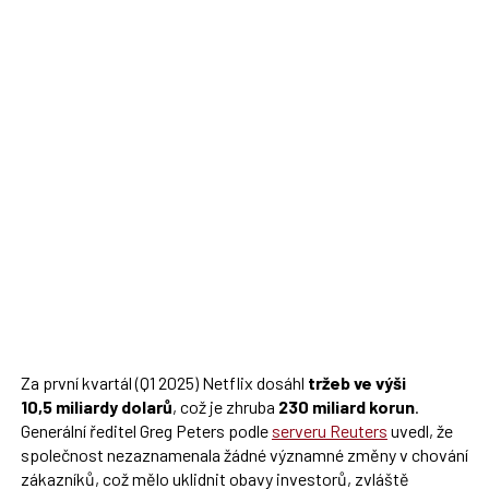
Za první kvartál (Q1 2025) Netflix dosáhl
tržeb ve výši
10,5 miliardy dolarů
, což je zhruba
230 miliard korun
.
Generální ředitel Greg Peters podle
serveru Reuters
uvedl, že
společnost nezaznamenala žádné významné změny v chování
zákazníků, což mělo uklidnit obavy investorů, zvláště