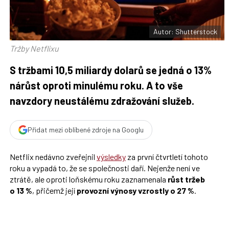
t
e
i
b
X
o
o
Autor: Shutterstock
k
u
Tržby Netflixu
S tržbami 10,5 miliardy dolarů se jedná o 13%
nárůst oproti minulému roku. A to vše
navzdory neustálému zdražování služeb.
Přidat mezi oblíbené zdroje na Googlu
Netflix nedávno zveřejnil
výsledky
za první čtvrtletí tohoto
roku a vypadá to, že se společnosti daří. Nejenže není ve
ztrátě, ale oproti loňskému roku zaznamenala
růst tržeb
o 13 %
, přičemž její
provozní výnosy vzrostly o 27 %
.