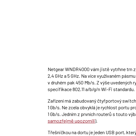
Netgear WNDR4000 vám jistě vytrhne trn z 
2,4 GHz a 5 GHz. Na více využívaném pásmu 
v druhém pak 450 Mb/s. Z výše uvedených ry
specifikace 802.11 a/b/g/n Wi-Fi standardu.
Zařízení má zabudovaný čtyřportový switch 
1 Gb/s. Ne zcela obvyklá je rychlost portu pr
1 Gb/s. Jedním z prvních routerů s touto vý
samozřejmě upozornili
).
Třešničkou na dortu je jeden USB port, kter