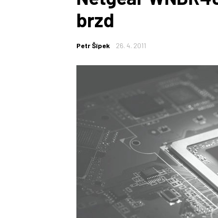
brzd
Petr Šípek
26. 4. 2011