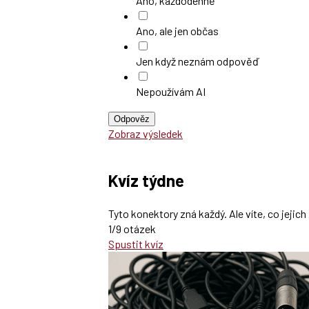
Ano, každodenně
Ano, ale jen občas
Jen když neznám odpověď
Nepoužívám AI
Odpověz
Zobraz výsledek
Kvíz týdne
Tyto konektory zná každý. Ale víte, co jeji
1/9 otázek
Spustit kvíz