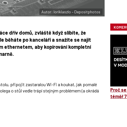
Autor: loriklaszlo – Depositphotos
KOMER
áce dřív domů, zvláště když slíbíte, že
e běháte po kanceláři a snažíte se najít
ým ethernetem, aby kopírování kompletní
 marně.
tolu, připojit zastaralou Wi-Fi a koukat, jak pomalé
Proč se
kolega o stůl vedle trápí stejným problémem (a okrádá
téměř 7