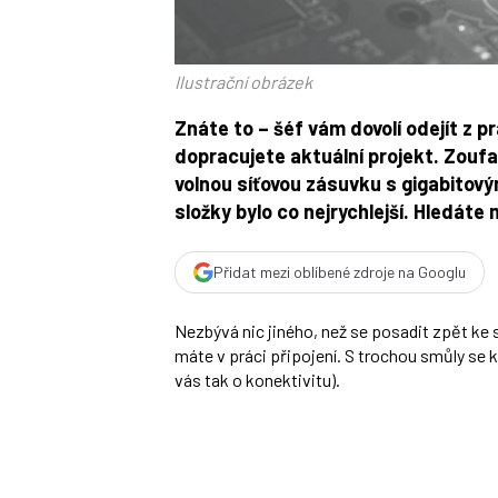
Ilustrační obrázek
Znáte to – šéf vám dovolí odejít z pr
dopracujete aktuální projekt. Zoufal
volnou síťovou zásuvku s gigabitov
složky bylo co nejrychlejší. Hledáte
Přidat mezi oblíbené zdroje na Googlu
Nezbývá nic jiného, než se posadit zpět ke s
máte v práci připojení. S trochou smůly se 
vás tak o konektivitu).