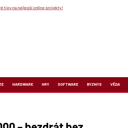
 tipy na nejlepší online projekty!
ZE
HARDWARE
HRY
SOFTWARE
BYZNYS
VĚDA
0 – bezdrát bez