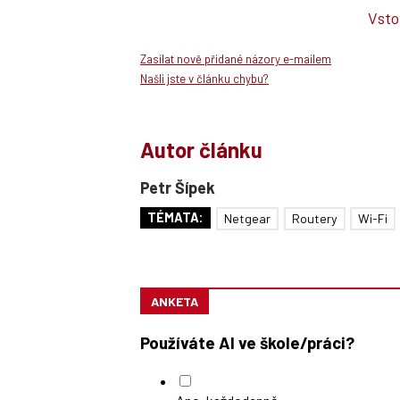
Vsto
Zasílat nově přidané názory e-mailem
Našli jste v článku chybu?
Autor článku
Petr Šípek
TÉMATA:
Netgear
Routery
Wi-Fi
ANKETA
Používáte AI ve škole/práci?