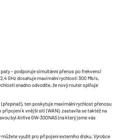
paty – podporuje simultánní přenos po frekvenci
2,4 GHz dosahuje maximální rychlosti 300 Mb/s,
chlostí snadno odvodíte, že nový router splňuje
(přepínač), ten poskytuje maximální rychlost přenosu
o připojení k vnější síti (WAN), zastavila se taktéž na
bavou byl Airlive GW-300NAS (na který jsme vás
ý můžete využít pro připojení externího disku. Výrobce