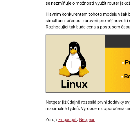
se nezmiňuje o možnosti využít router jakož
Hlavním konkurentem tohoto modelu však b
simultánní přenos, zároveň pro něj hovoří i
Rozhodující tak bude cena a postupem času j
Netgear již údajně rozesílá první dodávky 
maximálně týdnů. Výrobcem doporučená cena 
Zdroj:
Engadget
,
Netgear