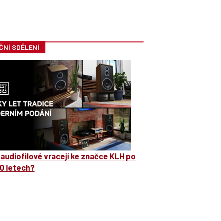
ČNÍ SDĚLENÍ
 audiofilové vracejí ke značce KLH po
0 letech?