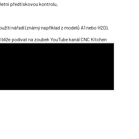
letní předtiskovou kontrolu,
užití nářadí (známý například z modelů A1 nebo H2D).
 blíže podívat na zoubek YouTube kanál CNC Kitchen