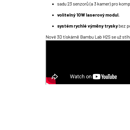
sadu 23 senzorů (a 3 kamer) pro komp
volitelný 10W laserový modul
,
systém rychlé výměny trysky
bez po
Nové 3D tiskárně Bambu Lab H2S se už stihl