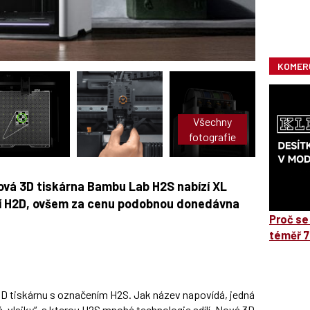
KOMER
Všechny
fotografie
ová 3D tiskárna Bambu Lab H2S nabízí XL
žší H2D, ovšem za cenu podobnou donedávna
Proč se
téměř 7
D tiskárnu s označením H2S. Jak název napovídá, jedná
„vlajky“, s kterou H2S mnohé technologie sdílí. Nová 3D