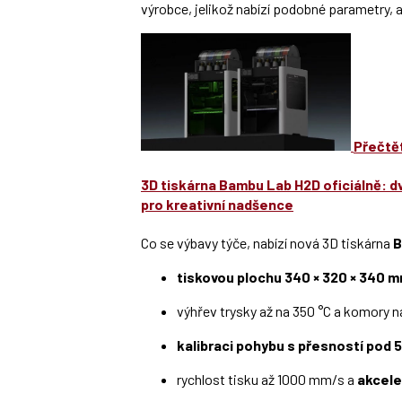
výrobce, jelikož nabízí podobné parametry, a
Přečtět
3D tiskárna Bambu Lab H2D oficiálně: d
pro kreativní nadšence
Co se výbavy týče, nabízí nová 3D tiskárna
B
tiskovou plochu 340 × 320 × 340 
výhřev trysky až na 350 °C a komory na
kalibraci pohybu s přesností pod 
rychlost tisku až 1000 mm/s a
akcele