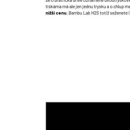
tiskárna má ale jen jednu trysku a o chlup me
nižší cenu
. Bambu Lab H2S totiž seženete i 