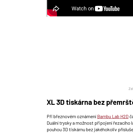
Zd
XL 3D tiskárna bez přemrš
Při březnovém oznámení
Bambu Lab H2D
čá
Duální trysky a možnost připojení řezacího l
pouhou 3D tiskárnu bez jakéhokoliv příslu