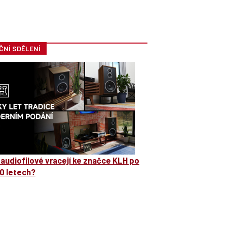
ČNÍ SDĚLENÍ
 audiofilové vracejí ke značce KLH po
0 letech?