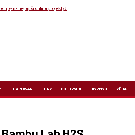
 tipy na nejlepší online projekty!
ZE
HARDWARE
HRY
SOFTWARE
BYZNYS
VĚDA
a Bambu Lab H2S