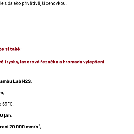
le s daleko přívětivější cenovkou.
e si také:
vě trysky, laserová řezačka a hromada vylepšení
ambu Lab H2S
:
mm
,
 65 °C,
50
μm
,
raci
20 000 mm/s²
,