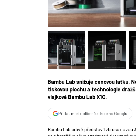
Bambu Lab snižuje cenovou laťku. N
tiskovou plochu a technologie dra
vlajkové Bambu Lab X1C.
Přidat mezi oblíbené zdroje na Googlu
Bambu Lab právě představil zbrusu novou 3
se o bratříčka dříve oznámené dvoutryskové 