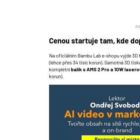
Zd
Cenou startuje tam, kde d
Na oficiálním Bambu Lab e-shopu vyjde 3D 
(lehce přes 34 tisíc korun). Samotná 3D tis
kompletní
balík s AMS 2 Pro a 10W laser
korun).