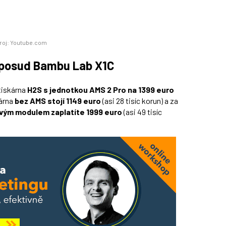
roj: Youtube.com
oposud Bambu Lab X1C
tiskárna
H2S s jednotkou AMS 2 Pro na 1399 euro
kárna
bez AMS stojí 1149 euro
(asi 28 tisíc korun) a za
ovým modulem zaplatíte 1999 euro
(asi 49 tisíc