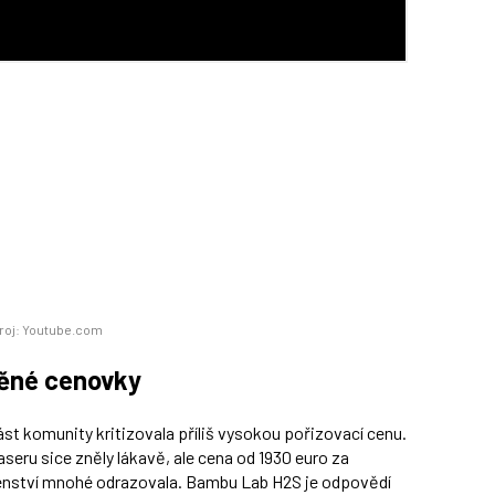
roj: Youtube.com
těné cenovky
st komunity kritizovala příliš vysokou pořizovací cenu.
aseru sice zněly lákavě, ale cena od 1930 euro za
šenství mnohé odrazovala. Bambu Lab H2S je odpovědí