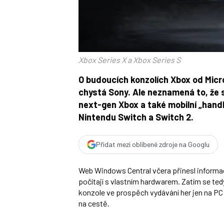
Xbox Series X a Xbox Series S
O budoucích konzolích Xbox od Micro
chystá Sony. Ale neznamená to, že se
next-gen Xbox a také mobilní „hand
Nintendu Switch a Switch 2.
Přidat mezi oblíbené zdroje na Googlu
Web Windows Central včera přinesl informac
počítají s vlastním hardwarem. Zatím se ted
konzole ve prospěch vydávání her jen na P
na cestě.