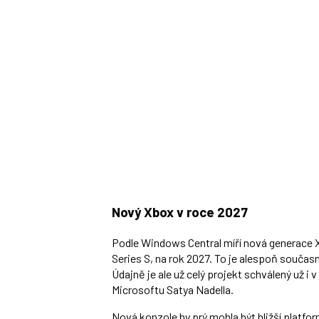
Nový Xbox v roce 2027
Podle Windows Central míří nová generace Xb
Series S, na rok 2027. To je alespoň současn
Údajně je ale už celý projekt schválený už i 
Microsoftu Satya Nadella.
Nová konzole by prý mohla být bližší plat