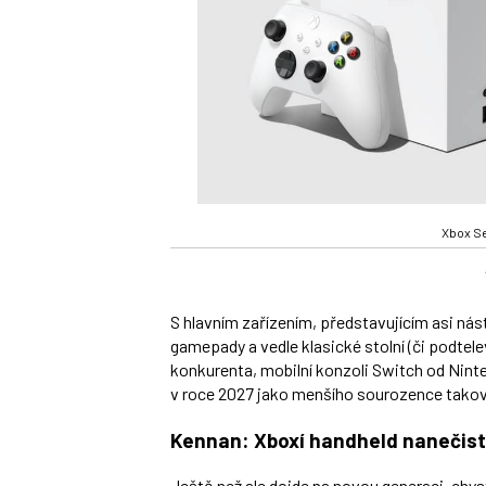
Xbox Se
S hlavním zařízením, představujícím asi ná
gamepady a vedle klasické stolní (či podtel
konkurenta, mobilní konzoli Switch od Nint
v roce 2027 jako menšího sourozence takov
Kennan: Xboxí handheld nanečist
Ještě než ale dojde na novou generaci, chy