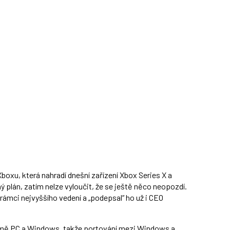
oxu, která nahradí dnešní zařízení Xbox Series X a
ý plán, zatím nelze vyloučit, že se ještě něco neopozdí.
v rámci nejvyššího vedení a „podepsal“ ho už i CEO
formě PC a Windows, takže portování mezi Windows a