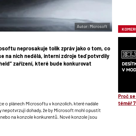
Autor: Microsoft
KOMER
softu neprosakuje tolik zpráv jako o tom, co
 na nich nedělá, interní zdroje teď potvrdily
held“ zařízení, které bude konkurovat
Proč se
téměř 7
e o plánech Microsoftu v konzolích, které nadále
y nepotvrzují dohady, že by Microsoft mohl opustit
C nebo na konzole konkurentů. Nové konzole jsou