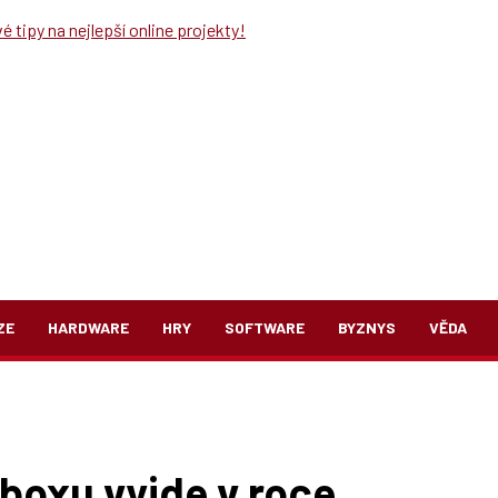
 tipy na nejlepší online projekty!
ZE
HARDWARE
HRY
SOFTWARE
BYZNYS
VĚDA
boxu vyjde v roce