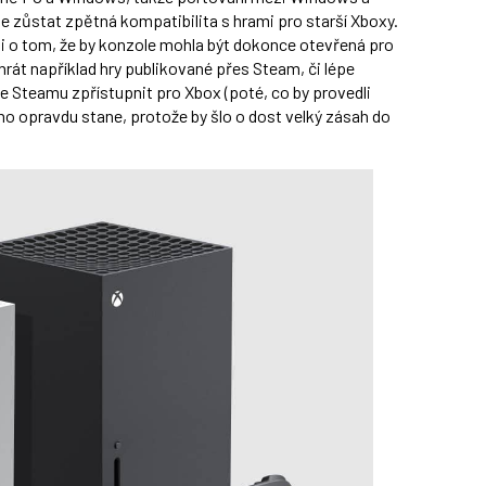
zůstat zpětná kompatibilita s hrami pro starší Xboxy.
i o tom, že by konzole mohla být dokonce otevřená pro
 hrát například hry publikované přes Steam, či lépe
ze Steamu zpřístupnit pro Xbox (poté, co by provedli
ho opravdu stane, protože by šlo o dost velký zásah do