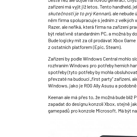
zařízení má vyjít již letos. Tento handheld, 
skutečnosti je to prý Kennan
), ale nebude
něm firma spolupracuje s jedním z velkých 
Razer, ale neříká, která firma na zařízení p
být relativně standardním PC, a možná by
Bude logicky mít za cíl prodávat Xbox Game
z ostatních platforem (Epic, Steam).
Zařízení by podle Windows Central mohlo sl
rozhraním Windows pro potřeby herních handh
spotřeby (tyto potřeby by mohla obsluhovat 
převzaté na budoucí „first party“ zařízení, a
Windows, jako je ROG Ally Asusu a podobně
Keenan ale má přes to, že možná bude blíž 
zapadat do designu konzolí Xbox, stejně jak
gamepadů pro konzole Microsoft. Má být např