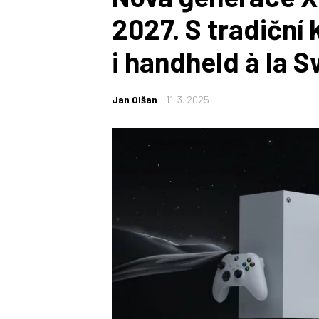
2027. S tradiční 
i handheld à la 
Jan Olšan
11. 3. 2025