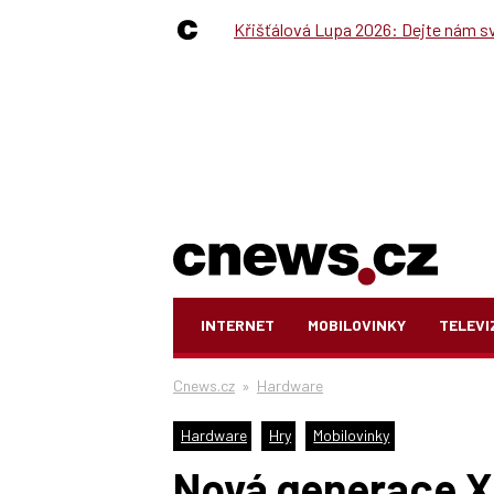
Křišťálová Lupa 2026: Dejte nám své
INTERNET
MOBILOVINKY
TELEVI
Cnews.cz
»
Hardware
Hardware
Hry
Mobilovinky
Nová generace X