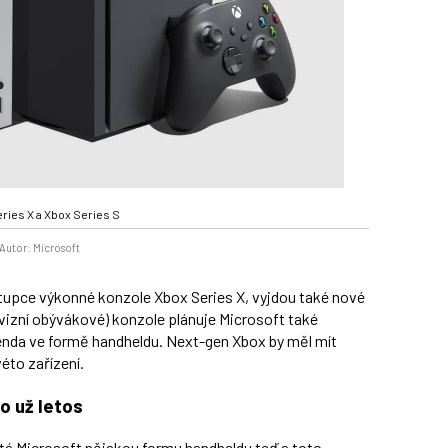
ries X a Xbox Series S
Autor: Microsoft
stupce výkonné konzole Xbox Series X, vyjdou také nové
evizní obývákové) konzole plánuje Microsoft také
enda ve formě handheldu. Next-gen Xbox by měl mít
éto zařízení.
o už letos
stá Microsoft nějakou formu handheldu teď a toto