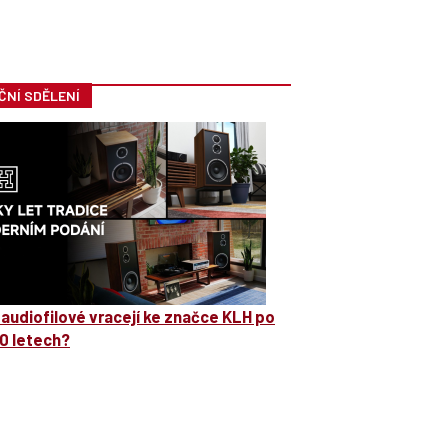
ČNÍ SDĚLENÍ
 audiofilové vracejí ke značce KLH po
0 letech?