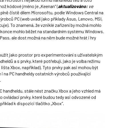
jehož kódové jméno je „Keenan“ (
aktualizováno:
ve
 úplně čistě dílem Microsoftu, podle Windows Central na
výrobců PC (web uvádí jako příklady Asus, Lenovo, MSI,
racuje). To znamená, že vzniklé zařízení by možná mohlo
 dokonce mohlo běžet na standardním systému Windows.
 Pass, ale dost možná na něm bude možné hrát i hry
oužit jako prostor pro experimentování s uživatelským
eldů a s prvky, které potřebují, jako je volba režimu
lišta Xbox, například). Tyto prvky pak asi mohou být
le i na PC handheldy ostatních výrobců používající
.
PC handheldu, stále nést značku Xbox a jeho vzhled má
o ovládací prvky, které budou tedy asi odvozené od
íklad k dispozici tlačítko „Xbox“.