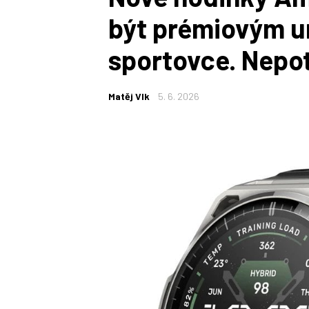
být prémiovým u
sportovce. Nepot
Matěj Vlk
5. 6. 2026