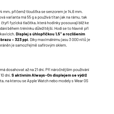
,4 mm, přičemž tloušťka se senzorem je 14,6 mm.
vá varianta má 55 g a používá titan jak na rámu, tak
ři fyzická tlačítka, která hodinky posouvají blíž ke
ání během tréninku důležitější. Hodí se to hlavně při
ukavicích.
Displej s úhlopříčkou 1,5" a rozlišením
brazu – 323 ppi
. Díky maximálnímu jasu 3 000 nitů je
 Chráněn je samozřejmě safírovým sklem.
má dosahovat až na 21 dní. Při náročnějším používání
10 dní.
S aktivním Always-On displejem se výdrž
nota, na kterou se Apple Watch nebo modely s Wear OS