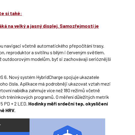
e si také:
á na velký a jasný displej. Samozřejmostí je
ou navigaci včetně automatického přepočítání trasy.
n, reproduktor a svítilnu s bílým i červeným světlem.
íž outdoorovým modelům, byť si zachovávají serióznější
S 6. Nový systém HybridCharge spojuje ukazatele
noho čísla. Aplikace má podrobněji ukazovat vztah mezi
rtovní nabídka zahrnuje více než 180 režimů včetně
ých tréninkových programů. O měření důležitých metrik
í 5 PD + 2 LED
. Hodinky měří srdeční tep, okysličení
ně HRV.