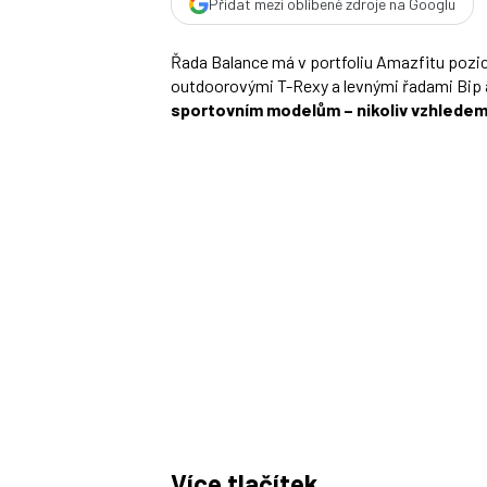
Přidat mezi oblíbené zdroje na Googlu
Řada Balance má v portfoliu Amazfitu pozici
outdoorovými T-Rexy a levnými řadami Bip 
sportovním modelům – nikoliv vzhledem,
Více tlačítek