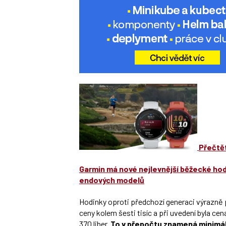
Přečtět
Garmin má nové nejlevnější běžecké hod
endových modelů
Hodinky oproti předchozí generaci výrazně 
ceny kolem šesti tisíc a při uvedení byla ce
370 liber.
To v přepočtu znamená minimáln