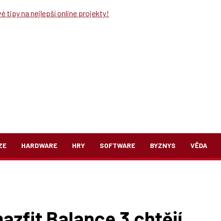
 tipy na nejlepší online projekty!
ZE
HARDWARE
HRY
SOFTWARE
BYZNYS
VĚDA
zfit Balance 3 chtějí