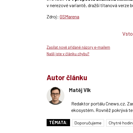
v nerezové variantě, dražší titanová verze b
Zdroj:
GSMarena
Vsto
Zasílat nově přidané názory e-mailem
Našli jste v článku chybu?
Autor článku
Matěj Vlk
Redaktor portálu Cnews.cz. Zam
ekosystém. Rovněž pokrývá te
TÉMATA:
Doporučujeme
Chytré hodin