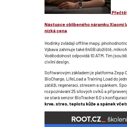
Přečtět
Nástupce oblíbeného náramku Xiaomi lák
nízká cena
Hodinky zvládají offline mapy, plnohodnotn
Výbava zahrnuje také 64GB úložiště, mikrofo
Voděodolnost odpovídá 10 ATM. Tím jsou bl
civilní design.
Softwarovým základem je platforma Zepp O
BioCharge, LifeLoad a Training Load do jed
zátěží, regenerací, stresem a spánkem. Spo
rozpoznávání 25 silových cviků a připraven
se stará senzor BioTracker 6.0 s konfigurac
krve, stres, teplotu kůže a spánek včet