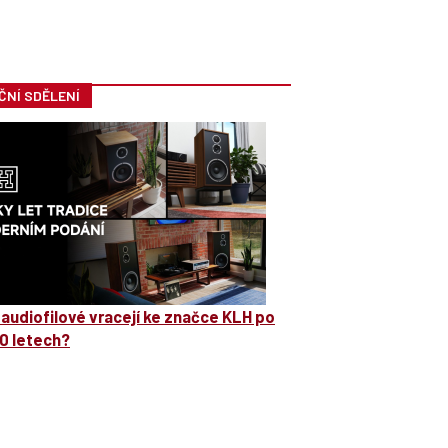
ČNÍ SDĚLENÍ
 audiofilové vracejí ke značce KLH po
0 letech?