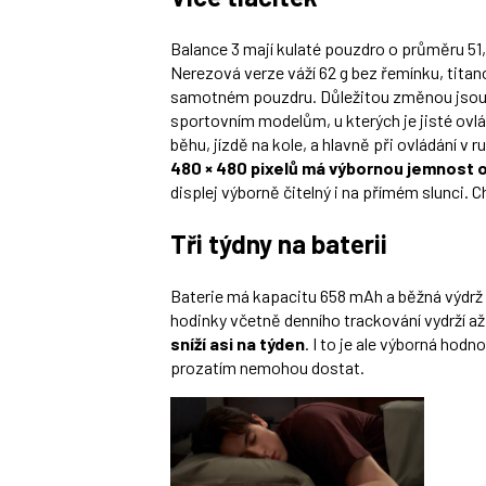
Balance 3 mají kulaté pouzdro o průměru 51
Nerezová verze váží 62 g bez řemínku, titano
samotném pouzdru. Důležitou změnou jsou čty
sportovním modelům, u kterých je jisté ovlád
běhu, jízdě na kole, a hlavně při ovládání v r
480 × 480 pixelů má výbornou jemnost o
displej výborně čitelný i na přímém slunci.
Tři týdny na baterii
Baterie má kapacitu 658 mAh a běžná výdrž 
hodinky včetně denního trackování vydrží až 
sníží asi na týden
. I to je ale výborná hod
prozatím nemohou dostat.