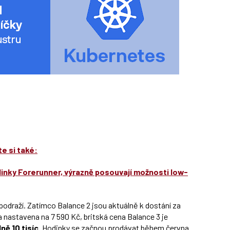
e si také:
inky Forerunner, výrazně posouvají možnosti low-
podraží. Zatímco Balance 2 jsou aktuálně k dostání za
na nastavena na 7 590 Kč, britská cena Balance 3 je
ě 10 tisíc.
Hodinky se začnou prodávat během června