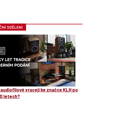
ČNÍ SDĚLENÍ
 audiofilové vracejí ke značce KLH po
0 letech?