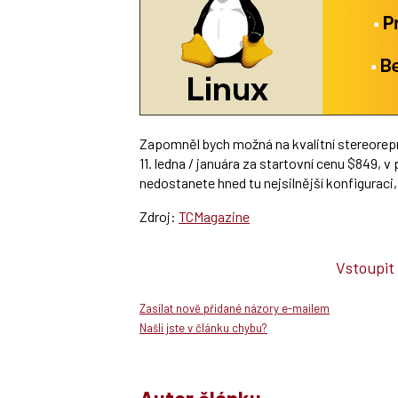
Zapomněl bych možná na kvalitní stereore
11. ledna / januára za startovní cenu $849, v
nedostanete hned tu nejsilnější konfiguraci,
Zdroj:
TCMagazine
Vstoupit
Zasílat nově přidané názory e-mailem
Našli jste v článku chybu?