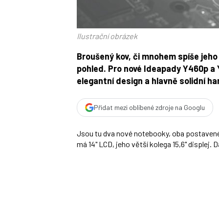
Ilustrační obrázek
Broušený kov, či mnohem spíše jeho 
pohled. Pro nové Ideapady Y460p a Y
elegantní design a hlavně solidní h
Přidat mezi oblíbené zdroje na Googlu
Jsou tu dva nové notebooky, oba postavené 
má 14" LCD, jeho větší kolega 15,6" displej. 