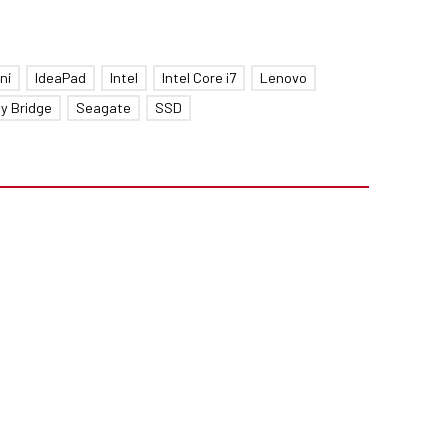
ní
IdeaPad
Intel
Intel Core i7
Lenovo
y Bridge
Seagate
SSD