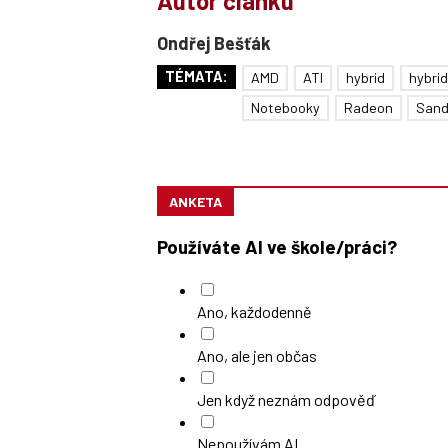
Autor článku
Ondřej Bešťák
TÉMATA:
AMD
ATI
hybrid
hybrid
Notebooky
Radeon
Sand
ANKETA
Používáte AI ve škole/práci?
Ano, každodenně
Ano, ale jen občas
Jen když neznám odpověď
Nepoužívám AI