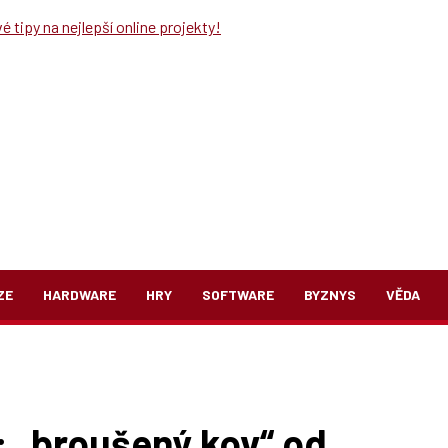
 tipy na nejlepší online projekty!
ZE
HARDWARE
HRY
SOFTWARE
BYZNYS
VĚDA
 „broušený kov“ od