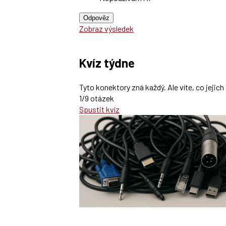
Odpověz
Zobraz výsledek
Kvíz týdne
Tyto konektory zná každý. Ale víte, co jeji
1/9 otázek
Spustit kvíz