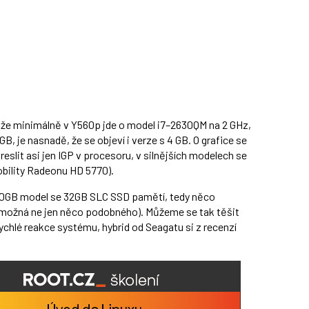
, že minimálně v Y560p jde o model i7–2630QM na 2 GHz,
B, je nasnadě, že se objeví i verze s 4 GB. O grafice se
eslit asi jen IGP v procesoru, v silnějších modelech se
bility Radeonu HD 5770).
750GB model se 32GB SLC SSD pamětí, tedy něco
ožná ne jen něco podobného). Můžeme se tak těšit
rychlé reakce systému, hybrid od Seagatu si z recenzí