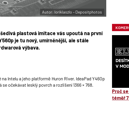
Autor: loriklaszlo – Depositphotos
KOMER
šedivá plastová imitace vás upoutá na první
560p je tu nový, umírněnější, ale stále
ardwarová výbava.
na Intelu a jeho platformě Huron River. IdeaPad Y460p
Dá se očekávat lesklý povrch a rozlišení 1366 × 768.
Proč se
téměř 7