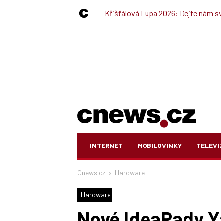
Křišťálová Lupa 2026: Dejte nám své
INTERNET
MOBILOVINKY
TELEVI
Cnews.cz
»
Hardware
Hardware
Nové IdeaPady Y: