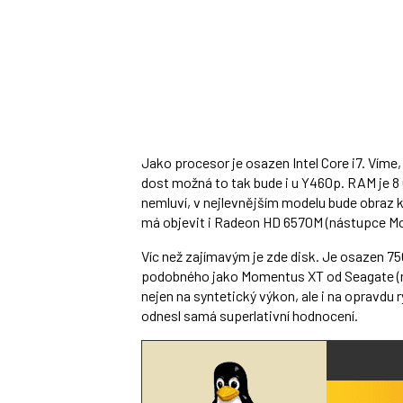
Jako procesor je osazen Intel Core i7. Víme
dost možná to tak bude i u Y460p. RAM je 8 G
nemluví, v nejlevnějším modelu bude obraz kr
má objevit i Radeon HD 6570M (nástupce Mo
Víc než zajímavým je zde disk. Je osazen 
podobného jako Momentus XT od Seagate (m
nejen na syntetický výkon, ale i na opravdu 
odnesl samá superlativní hodnocení.