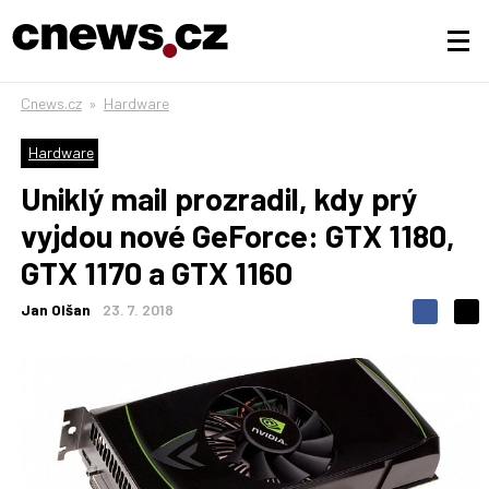
Cnews.cz
»
Hardware
Hardware
Uniklý mail prozradil, kdy prý
vyjdou nové GeForce: GTX 1180,
GTX 1170 a GTX 1160
Jan Olšan
23. 7. 2018
S
S
S
d
d
d
í
í
í
l
l
e
e
l
j
j
t
e
t
e
e
t
n
n
a
a