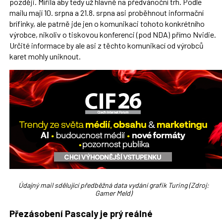
později. Mířila aby tedy už hlavně na předvánoční trh. Podle
mailu mají 10. srpna a 21.8. srpna asi proběhnout informační
brífinky, ale patrně jde jen o komunikaci tohoto konkrétního
výrobce, nikoliv o tiskovou konferenci (pod NDA) přímo Nvidie.
Určité informace by ale asi z těchto komunikací od výrobců
karet mohly uniknout.
Údajný mail sdělující předběžná data vydání grafik Turing (Zdroj:
Gamer Meld)
Přezásobení Pascaly je prý reálné