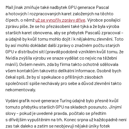
Mail jinak zmiňuje také nadbytek GPU generace Pascal
a hotových i rozpracovaných karet založených na těchto
čipech, o němž
už se vynořily zprávy dříve
. Výrobce posílající
zprávu píše, že se ho přezásobení také týká a že byla výroba
starších karet obnovena, aby se přebytek Pascalů zpracoval –
a údajně by kvůli tomu mohlo dojít i k nějakému zlevnění. Toto
by asi mohlo dokládat další zprávy o značném počtu starých
GPU v distribuční síti (pravděpodobně vzniklém kvůli tomu, že
Nvidia zvýšila výrobu ve snaze vydělat co nejvíc na těžební
mánii). Ovšem nevím, zda by firma takto ochotně sdělovala
všem kontaktům takovéto delikátní informace. Osobně bych
čekal spíš, že by si spekulace o přílišných zásobách
společnosti spíše nechávaly pro sebe a důvod zlevnění takto
nekomentovaly.
Vydání grafik nové generace Turing údajně bylo přesně kvůli
tomuto přebytku starších GPU na skladech posunuto. Jinými
slovy – pokud je uvedené pravda, počítalo se předtím
s dřívějším vypuštěním na trh. Konec srpna už každopádně není
zas tak daleko a zatím se neobjevují nějaké úniky fotek