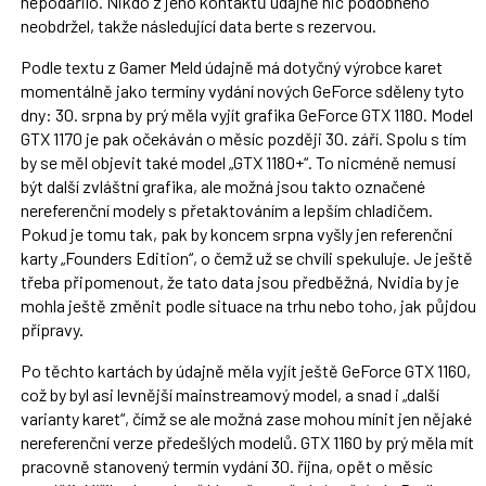
nepodařilo. Nikdo z jeho kontaktů údajně nic podobného
neobdržel, takže následující data berte s rezervou.
Podle textu z Gamer Meld údajně má dotyčný výrobce karet
momentálně jako termíny vydání nových GeForce sděleny tyto
dny: 30. srpna by prý měla vyjít grafika GeForce GTX 1180. Model
GTX 1170 je pak očekáván o měsíc později 30. září. Spolu s tím
by se měl objevit také model „GTX 1180+“. To nicméně nemusí
být další zvláštní grafika, ale možná jsou takto označené
nereferenční modely s přetaktováním a lepším chladičem.
Pokud je tomu tak, pak by koncem srpna vyšly jen referenční
karty „Founders Edition“, o čemž už se chvíli spekuluje. Je ještě
třeba připomenout, že tato data jsou předběžná, Nvidia by je
mohla ještě změnit podle situace na trhu nebo toho, jak půjdou
přípravy.
Po těchto kartách by údajně měla vyjít ještě GeForce GTX 1160,
což by byl asi levnější mainstreamový model, a snad i „další
varianty karet“, čímž se ale možná zase mohou mínit jen nějaké
nereferenční verze předešlých modelů. GTX 1160 by prý měla mít
pracovně stanovený termín vydání 30. října, opět o měsíc