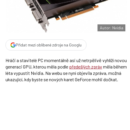
F
s
a
í
c
t
e
i
b
X
o
o
Autor: Nvidia
k
u
Přidat mezi oblíbené zdroje na Googlu
Hráči a stavitelé PC momentálně asi už netrpělivě vyhlíží novou
generaci GPU, kterou měla podle
předešlých zpráv
měla během
léta vypustit Nvidia. Na webu se nyní objevila zpráva, možná
ukazující, kdy byste se nových karet GeForce mohli dočkat.