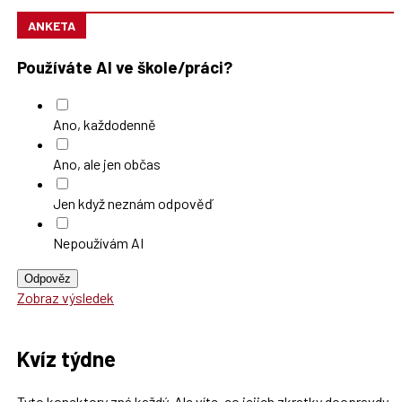
ANKETA
Používáte AI ve škole/práci?
Ano, každodenně
Ano, ale jen občas
Jen když neznám odpověď
Nepoužívám AI
Odpověz
Zobraz výsledek
Kvíz týdne
Tyto konektory zná každý. Ale víte, co jejich zkratky doopravdy