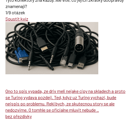
znamenají?
1/9 otázek
Spustit kvíz
Ono to spis vypada, ze driv meli nejake cipy na skladech a proto
se Turing vydava pozdeji. Ted, kdyz uz Turing vychazi, bude
nejspis po problemu. Rekl bych, ze skutecnou story se ale
nedozvime. O tomhle se oficialne mluvit nebude ..
bez přezdívky