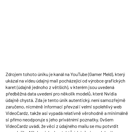
Zdrojem tohoto úniku je kanál na YouTube (Gamer Meld), který
ukázal na videu údajný mail pocházející od výrobce grafických
karet (údajně jednoho z větších), v kterém jsou uvedená
předběžná data uvedení pro několik modelů, které Nvidia
údajně chystá. Zda je tento únik autentický, není samozřejmě
zaručeno, nicméně informaci převzal i velmi spolehlivý web
VideoCardz, takže asi vypadá relativně věrohodně a minimálně
si přímo neodporuje s jeho privátními poznatky. Ovšem
VideoCardz uvádí, že věci z údajného mailu se mu potvrdit