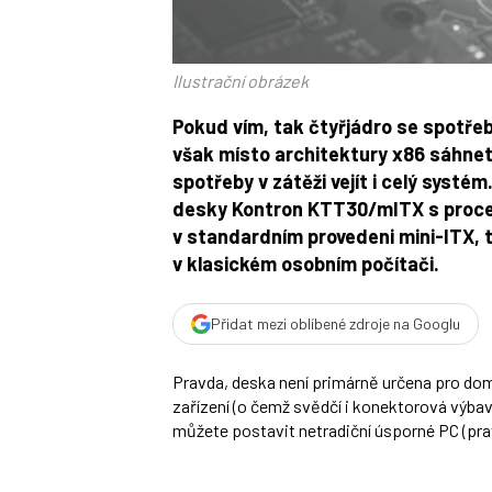
Ilustrační obrázek
Pokud vím, tak čtyřjádro se spotřeb
však místo architektury x86 sáhne
spotřeby v zátěži vejít i celý systé
desky Kontron KTT30/mITX s pro
v standardním provedeni mini-ITX, ta
v klasickém osobním počítači.
Přidat mezi oblíbené zdroje na Googlu
Pravda, deska není primárně určena pro domá
zařízení (o čemž svědčí i konektorová výbava
můžete postavit netradiční úsporné PC (pr