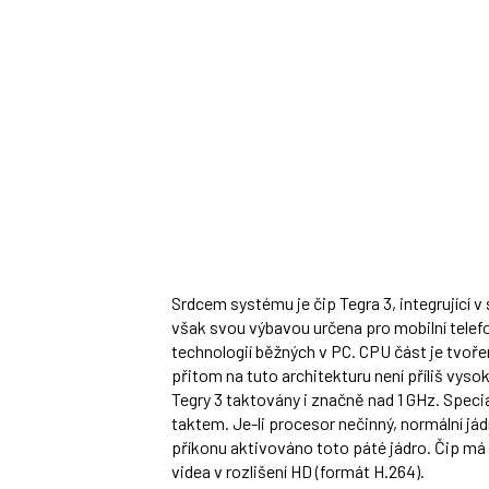
Srdcem systému je čip Tegra 3, integrující v
však svou výbavou určena pro mobilní telef
technologií běžných v PC. CPU část je tvoř
přitom na tuto architekturu není příliš vyso
Tegry 3 taktovány i značně nad 1 GHz. Specia
taktem. Je-li procesor nečinný, normální jád
příkonu aktivováno toto páté jádro. Čip m
videa v rozlišení HD (formát H.264).