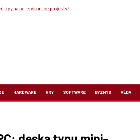
 tipy na nejlepší online projekty!
ZE
HARDWARE
HRY
SOFTWARE
BYZNYS
VĚDA
 PC: deska typu mini-