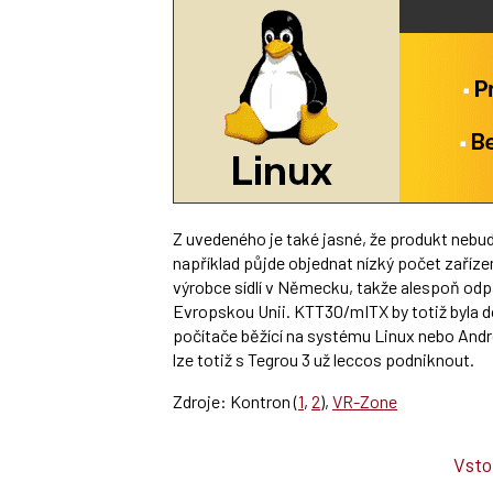
Z uvedeného je také jasné, že produkt nebud
například půjde objednat nízký počet zařízen
výrobce sídlí v Německu, takže alespoň od
Evropskou Unii. KTT30/mITX by totiž byla d
počítače běžící na systému Linux nebo Andr
lze totiž s Tegrou 3 už leccos podniknout.
Zdroje: Kontron (
1
,
2
),
VR-Zone
Vsto