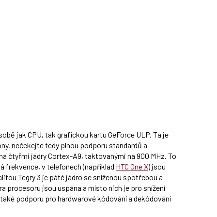
 sobě jak CPU, tak grafickou kartu GeForce ULP. Ta je
ony, nečekejte tedy plnou podporu standardů a
ena čtyřmi jádry Cortex-A9, taktovanými na 900 MHz. To
ká frekvence, v telefonech (například
HTC One X
) jsou
litou Tegry 3 je páté jádro se sníženou spotřebou a
ra procesoru jsou uspána a místo nich je pro snížení
á také podporu pro hardwarové kódování a dekódování