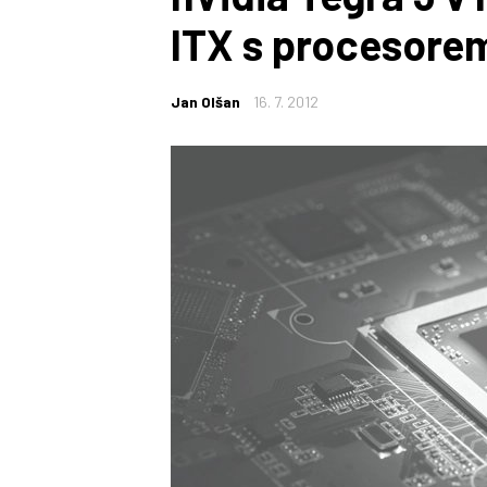
ITX s procesore
Jan Olšan
16. 7. 2012