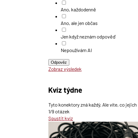
Ano, každodenně
Ano, ale jen občas
Jen když neznám odpověď
Nepoužívám AI
Odpověz
Zobraz výsledek
Kvíz týdne
Tyto konektory zná každý. Ale víte, co jeji
1/9 otázek
Spustit kvíz