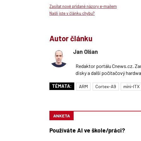
Zasílat nově přidané názory e-mailem
Našli jste v článku chybu?
Autor článku
Jan Olšan
Redaktor portálu Cnews.cz. Zam
disky a další počítačový hardw
TÉMATA:
ARM
Cortex-A9
mini-ITX
ANKETA
Používáte AI ve škole/práci?