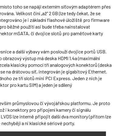
 místo toho se napájí externím síťovým adaptérem přes
ána. Velikost činí „až“ 2 GB (lze tedy čekat, že se
ntegrováno je i základní flashové úložiště pro firmware
ro běžné použití asi bude třeba nainstalovat
nektor mSATA, či dvojice slotů pro paměťové karty
ávesnice a další výbavy vám poslouží dvojice portů USB.
ro obrazový výstup má deska HDMI 1.4a (maximální
n zcela klasicky pomocí tří analogových konektorů (deska
e na drátovou síť, integrován je gigabitový Ethernet.
noho ze tří slotů mini PCI Express. Jeden z nich je
or pro kartu SIM) a jeden je sdílený
devším průmyslovou či vývojářskou platformu. Je proto
ož i konektory pro připojení kamery či signálu
LVDS lze interně připojit další dva monitory (přitom lze
 nechybějí a ni klasické sériové porty.