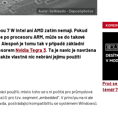
Autor: loriklaszlo – Depositphotos
KOMER
ou 7 W Intel ani AMD zatím nemají. Pokud
te po procesoru ARM, může se do takové
m. Alespoň je tomu tak v případě základní
cesorem
Nvidia Tegra 3
. Ta je navíc je navržena
kže vlastně nic nebrání jejímu použití
Proč se
téměř 7
cí použití, místo toho se s ní počítá pro průmyslová
) či pro tzv. segment „embedded“. V principu na ní ale
avda, postrádající kompatibilitu se systémem Windows).