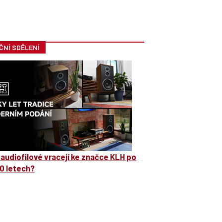
ČNÍ SDĚLENÍ
 audiofilové vracejí ke značce KLH po
0 letech?