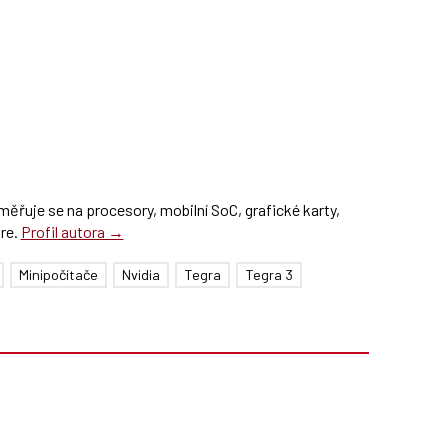
ěřuje se na procesory, mobilní SoC, grafické karty,
are.
Profil autora →
Minipočítače
Nvidia
Tegra
Tegra 3