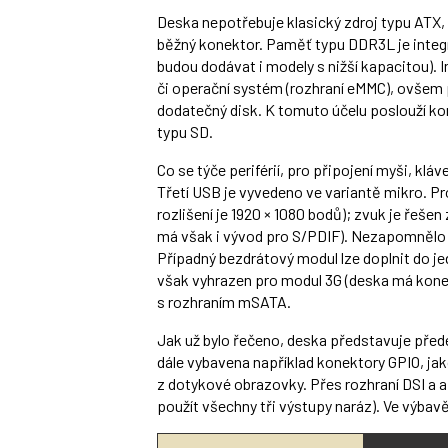
Deska nepotřebuje klasický zdroj typu ATX,
běžný konektor. Paměť typu DDR3L je integrov
budou dodávat i modely s nižší kapacitou). I
či operační systém (rozhraní eMMC), ovšem p
dodatečný disk. K tomuto účelu poslouží ko
typu SD.
Co se týče periférií, pro připojení myši, kl
Třetí USB je vyvedeno ve variantě mikro. P
rozlišení je 1920 × 1080 bodů); zvuk je řeše
má však i vývod pro S/PDIF). Nezapomnělo s
Případný bezdrátový modul lze doplnit do jed
však vyhrazen pro modul 3G (deska má konekt
s rozhraním mSATA.
Jak už bylo řečeno, deska představuje pře
dále vybavena například konektory GPIO, jak
z dotykové obrazovky. Přes rozhraní DSI a a 
použít všechny tři výstupy naráz). Ve výbavě