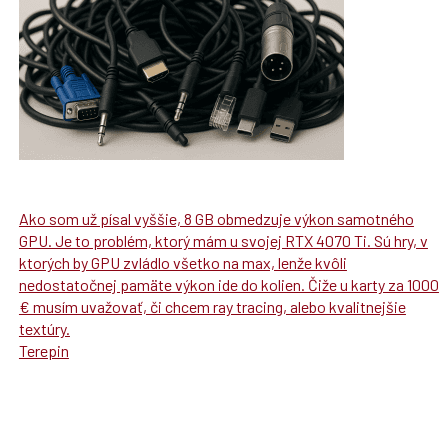
Ako som už písal vyššie, 8 GB obmedzuje výkon samotného
GPU. Je to problém, ktorý mám u svojej RTX 4070 Ti. Sú hry, v
ktorých by GPU zvládlo všetko na max, lenže kvôli
nedostatočnej pamäte výkon ide do kolien. Čiže u karty za 1000
€ musím uvažovať, či chcem ray tracing, alebo kvalitnejšie
textúry.
Terepin