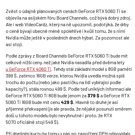
Zvěst o údajně plánovaných cenách GeForce RTX 5060 Ti se
objevila na asijském fóru Board Channels, což bývá dobrý zdroj.
Ale i web VideoCardz, který na ně upozornil, podotýká, že drby
o ceně bývají obecně méně spolehlivé i kvůli tomu, že s nimi
Nvidia může ještě v posledních dnech hýbat. Za pozornost ale
asi stojí.
Podle zprávy z Board Channels GeForce RTX 5060 Ti bude mít
celkově nižší ceny, než jaké Nvidia nasadila před dvěma lety
u GeForce RTX 4060 Ti
. Tehdy stál základní model s 8GB pamětí
399 $, zatímco 16GB verze, kterou Nvidia uvedla možná spíš
trochu do počtu (nebo jako pastičku na lidi vybírající podle
kapacity?), stála rovnou 499 $. Podle teď uniklých informací ale
GeForce RTX 5060 Ti 8GB bude jenom za
379 $
a GeForce RTX
5060 Ti 16GB bude mít cenu
429 $
. Hlavně to druhé je asi
příjemné překvapení (je ale pravda, že nějaké posunutí směrem
dolů u tohoto modelu bylo nevyhnutné i proto, že RTX
5070 oficiálně stojí 549 $).
Při dnešním kurzu by tomu u nás po započtení DPH odpovídaly