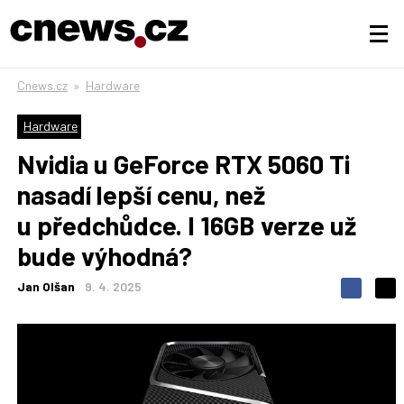
Cnews.cz
»
Hardware
Hardware
Nvidia u GeForce RTX 5060 Ti
nasadí lepší cenu, než
u předchůdce. I 16GB verze už
bude výhodná?
Jan Olšan
9. 4. 2025
S
S
S
d
d
d
í
í
í
l
l
e
e
l
j
j
t
e
t
e
e