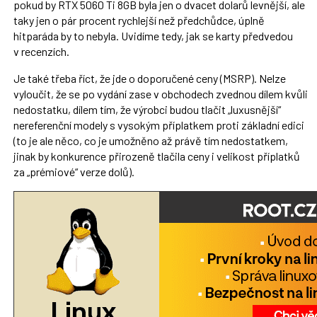
pokud by RTX 5060 Ti 8GB byla jen o dvacet dolarů levnější, ale
taky jen o pár procent rychlejší než předchůdce, úplně
hitparáda by to nebyla. Uvidíme tedy, jak se karty předvedou
v recenzích.
Je také třeba říct, že jde o doporučené ceny (MSRP). Nelze
vyloučit, že se po vydání zase v obchodech zvednou dílem kvůli
nedostatku, dílem tím, že výrobci budou tlačit „luxusnější“
nereferenční modely s vysokým příplatkem proti základní edici
(to je ale něco, co je umožněno až právě tím nedostatkem,
jinak by konkurence přirozeně tlačila ceny i velikost příplatků
za „prémiové“ verze dolů).