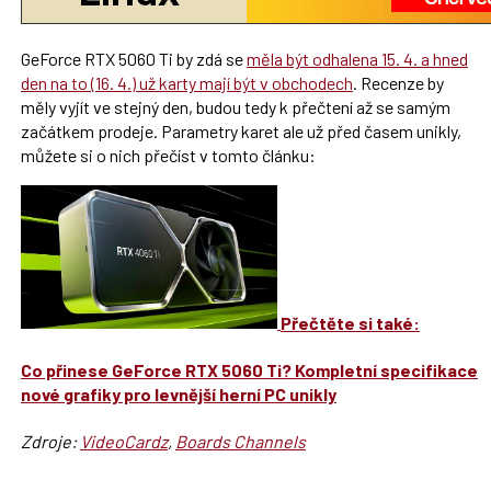
GeForce RTX 5060 Ti by zdá se
měla být odhalena 15. 4. a hned
den na to (16. 4.) už karty mají být v obchodech
. Recenze by
měly vyjít ve stejný den, budou tedy k přečtení až se samým
začátkem prodeje. Parametry karet ale už před časem unikly,
můžete si o nich přečíst v tomto článku:
Přečtěte si také:
Co přinese GeForce RTX 5060 Ti? Kompletní specifikace
nové grafiky pro levnější herní PC unikly
Zdroje:
VideoCardz
,
Boards Channels