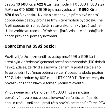
částky
10 500 Kč
a
422 €
za nižší model RTX 5060 Ti 8GB a za
GeForce RTX 5060 Ti 16 GB by u nás vycházelo
11 850 Kč
a
479 €
na Slovensku. Nvidia ale stanovuje přímo své vlastní
doporučené částky pro naše trhy, které mohou být trošku jiné.
A při současném chaotickém stavu ekonomiky (proč, asi není
třeba zmiňovat) samozřejmě není jisté, zda se v následujících
dnech převodní poměry nezmění.
Obkročmo na 399$ pozici
Pozitivní je, že se zmenšil rozestup mezi 8GB a 16GB kartou,
která byla v předchozí generaci oceněná nevýhodně (100 dolarů
navíc). Zdá se, že Nvidia s novými cenami v podstatě dělá to,
že celou sérii tvořenou oběma verzemi posadila okolo pozice
399 $, kde předtím byl 8GB model RTX 4060 Ti. Ten se tehdy dal
považovat za ten hlavní a téměř i jediný relevantní.
V nové generaci je GeForce RTX 5060 Ti už ale možná
považována za omezenou, „slevovou“ variantu, a má proto
cenu o trošku sníženou proti této pozici, zatímco GeForce RTX
5060 Ti ji má zase o něco zvýšenou – ale už ne tak nepříjemně a