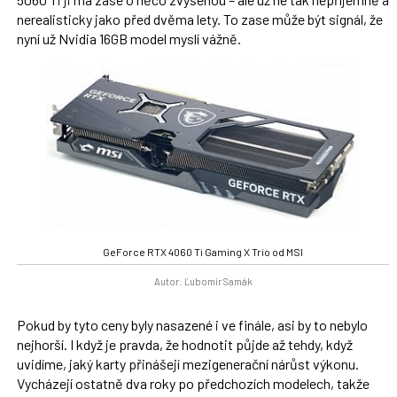
nerealisticky jako před dvěma lety. To zase může být signál, že
nyní už Nvidia 16GB model myslí vážně.
GeForce RTX 4060 Ti Gaming X Trio od MSI
Autor: Ľubomír Samák
Pokud by tyto ceny byly nasazené i ve finále, asi by to nebylo
nejhorší. I když je pravda, že hodnotit půjde až tehdy, když
uvidíme, jaký karty přinášejí mezigenerační nárůst výkonu.
Vycházejí ostatně dva roky po předchozích modelech, takže