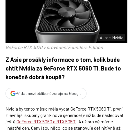
t
n
n
a
a
F
s
a
í
c
t
e
i
b
X
o
o
Autor: Nvidia
k
u
GeForce RTX 3070 v provedení Founders Edition
Z Asie prosákly informace o tom, kolik bude
chtít Nvidia za GeForce RTX 5060 Ti. Bude to
konečně dobrá koupě?
Přidat mezi oblíbené zdroje na Googlu
Nvidia by tento měsíc měla vydat GeForce RTX 5060 Ti, první
z levnější skupiny grafik nové generace (v níž bude následovat
ještě
GeForce RTX 5060 a RTX 5050
). A už pro ně máme
i nástřel cen. Ceny jsou něco, co se stanovuje definitivně až