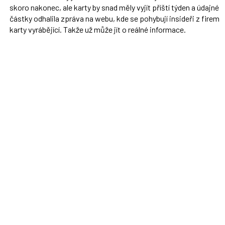
skoro nakonec, ale karty by snad měly vyjít příští týden a údajné
částky odhalila zpráva na webu, kde se pohybují insideři z firem
karty vyrábějící. Takže už může jít o reálné informace.