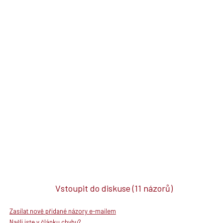
Vstoupit do diskuse
(11 názorů)
Zasílat nově přidané názory e-mailem
Našli jste v článku chybu?