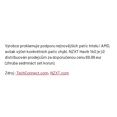
Výrobce proklamuje podporu nejnovějších patic Intelu i AMD,
avšak výčet konkrétních patic chybí. NZXT Havik 140 je již
distribuován prodejcům za doporučenou cenu 69,99 eur
(zhruba sedmnáct set korun).
Zdroj:
TechConnect.com
,
NZXT.com