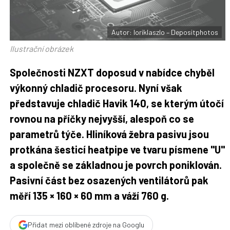
t
e
i
b
X
o
o
Autor: loriklaszlo – Depositphotos
k
u
Ilustrační obrázek
Společnosti NZXT doposud v nabídce chyběl
výkonný chladič procesoru. Nyní však
představuje chladič Havik 140, se kterým útočí
rovnou na příčky nejvyšší, alespoň co se
parametrů týče. Hliníková žebra pasivu jsou
protkána šesticí heatpipe ve tvaru písmene "U"
a společně se základnou je povrch poniklován.
Pasivní část bez osazených ventilátorů pak
měří 135 × 160 × 60 mm a váží 760 g.
Přidat mezi oblíbené zdroje na Googlu