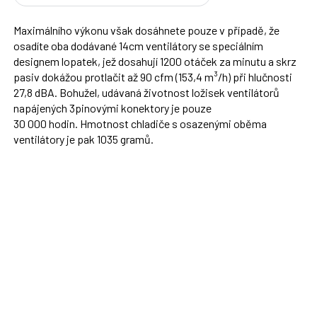
Maximálního výkonu však dosáhnete pouze v případě, že
osadíte oba dodávané 14cm ventilátory se speciálním
designem lopatek, jež dosahují 1200 otáček za minutu a skrz
pasiv dokážou protlačit až 90 cfm (153,4 m³/h) při hlučnosti
27,8 dBA. Bohužel, udávaná životnost ložisek ventilátorů
napájených 3pinovými konektory je pouze
30 000 hodin. Hmotnost chladiče s osazenými oběma
ventilátory je pak 1035 gramů.