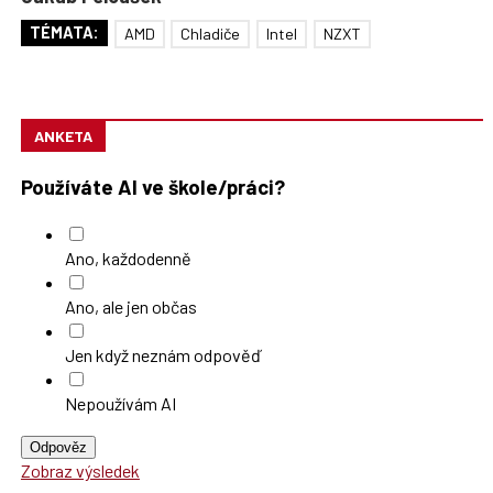
TÉMATA:
AMD
Chladiče
Intel
NZXT
ANKETA
Používáte AI ve škole/práci?
Ano, každodenně
Ano, ale jen občas
Jen když neznám odpověď
Nepoužívám AI
Odpověz
Zobraz výsledek