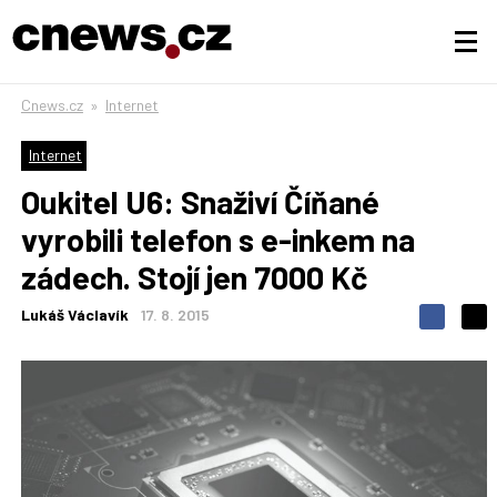
Cnews.cz
»
Internet
Internet
Oukitel U6: Snaživí Číňané
vyrobili telefon s e-inkem na
zádech. Stojí jen 7000 Kč
Lukáš Václavík
17. 8. 2015
S
S
S
d
d
d
í
í
í
l
l
e
e
l
j
j
t
e
t
e
e
t
n
n
a
a