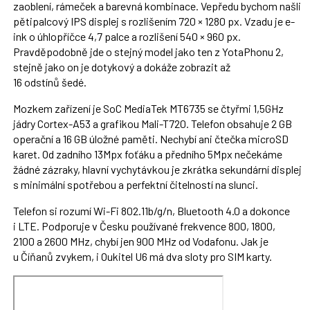
zaoblení, rámeček a barevná kombinace. Vepředu bychom našli
pětipalcový IPS displej s rozlišením 720 × 1280 px. Vzadu je e-
ink o úhlopříčce 4,7 palce a rozlišení 540 × 960 px.
Pravděpodobně jde o stejný model jako ten z YotaPhonu 2,
stejně jako on je dotykový a dokáže zobrazit až
16 odstínů šedé.
Mozkem zařízení je SoC MediaTek MT6735 se čtyřmi 1,5GHz
jádry Cortex-A53 a grafikou Mali-T720. Telefon obsahuje 2 GB
operační a 16 GB úložné paměti. Nechybí ani čtečka microSD
karet. Od zadního 13Mpx foťáku a předního 5Mpx nečekáme
žádné zázraky, hlavní vychytávkou je zkrátka sekundární displej
s minimální spotřebou a perfektní čitelností na slunci.
Telefon si rozumí Wi-Fi 802.11b/g/n, Bluetooth 4.0 a dokonce
i LTE. Podporuje v Česku používané frekvence 800, 1800,
2100 a 2600 MHz, chybí jen 900 MHz od Vodafonu. Jak je
u Číňanů zvykem, i Oukitel U6 má dva sloty pro SIM karty.