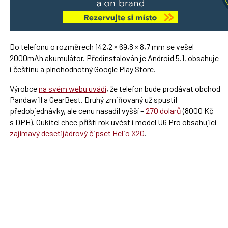
Do telefonu o rozměrech 142,2 × 69,8 × 8,7 mm se vešel
2000mAh akumulátor. Předinstalován je Android 5.1, obsahuje
i češtinu a plnohodnotný Google Play Store.
Výrobce
na svém webu uvádí
, že telefon bude prodávat obchod
Pandawill a GearBest. Druhý zmiňovaný už spustil
předobjednávky, ale cenu nasadil vyšší –
270 dolarů
(8000 Kč
s DPH). Oukitel chce příští rok uvést i model U6 Pro obsahující
zajímavý desetijádrový čipset Helio X20
.