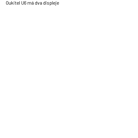
Oukitel U6 má dva displeje