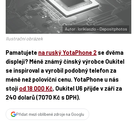
F
s
a
í
c
t
e
i
b
X
o
o
Autor: loriklaszlo – Depositphotos
k
u
Ilustrační obrázek
Pamatujete
na ruský YotaPhone 2
se dvěma
displeji? Méně známý čínský výrobce Oukitel
se inspiroval a vyrobil podobný telefon za
méně než poloviční cenu. YotaPhone u nás
stojí
od 18 000 Kč
, Oukitel U6 přijde v září za
240 dolarů (7070 Kč s DPH).
Přidat mezi oblíbené zdroje na Googlu