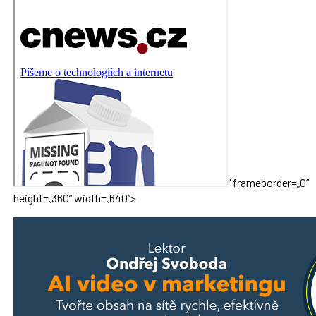
" frameborder=„0“
height=„360“ width=„640“>