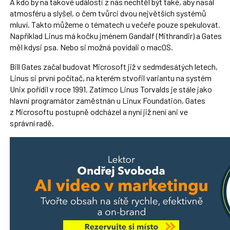
A kdo by na takové události z nás nechtěl být také, aby nasál
atmosféru a slyšel, o čem tvůrci dvou největších systémů
mluví. Takto můžeme o tématech u večeře pouze spekulovat.
Například Linus má kočku jménem Gandalf (Mithrandir) a Gates
měl kdysi psa. Nebo si možná povídali o macOS.
Bill Gates začal budovat Microsoft již v sedmdesátých letech,
Linus si první počítač, na kterém stvořil variantu na systém
Unix pořídil v roce 1991. Zatímco Linus Torvalds je stále jako
hlavní programátor zaměstnán u Linux Foundation, Gates
z Microsoftu postupně odcházel a nyní již není ani ve
správní radě.