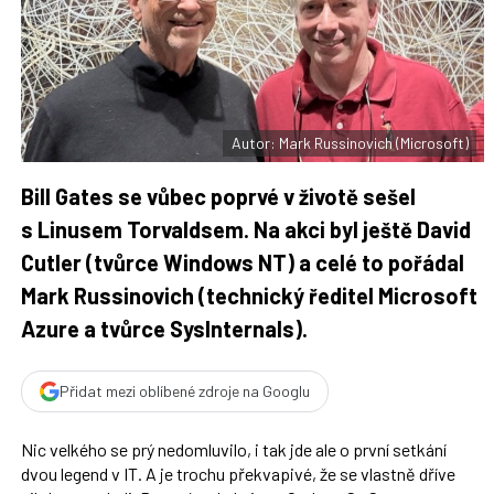
t
n
n
a
a
F
s
a
í
c
t
e
i
b
X
o
o
Autor: Mark Russinovich (Microsoft)
k
u
Bill Gates se vůbec poprvé v životě sešel
s Linusem Torvaldsem. Na akci byl ještě David
Cutler (tvůrce Windows NT) a celé to pořádal
Mark Russinovich (technický ředitel Microsoft
Azure a tvůrce SysInternals).
Přidat mezi oblíbené zdroje na Googlu
Nic velkého se prý nedomluvilo, i tak jde ale o první setkání
dvou legend v IT. A je trochu překvapivé, že se vlastně dříve