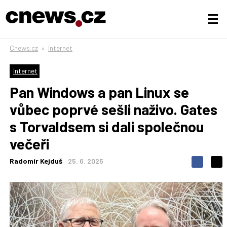
Cnews.cz
»
Internet
Internet
Pan Windows a pan Linux se
vůbec poprvé sešli naživo. Gates
s Torvaldsem si dali společnou
večeři
Radomír Kejduš
25. 6. 2025
S
S
S
d
d
d
í
í
í
l
l
e
e
l
j
j
t
e
t
e
e