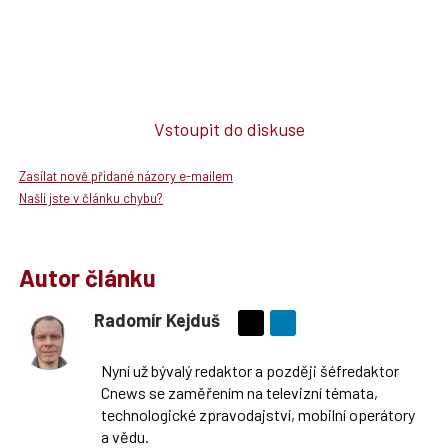
Vstoupit do diskuse
Zasílat nově přidané názory e-mailem
Našli jste v článku chybu?
Autor článku
Radomír Kejduš
Sdílejte
na
Nyní už bývalý redaktor a později šéfredaktor
síti
Cnews se zaměřením na televizní témata,
X
technologické zpravodajství, mobilní operátory
a vědu.