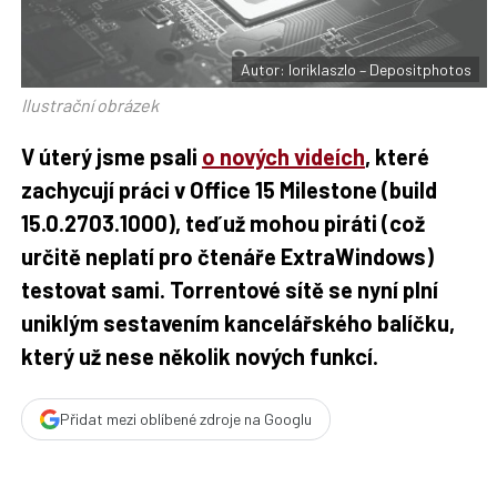
t
e
i
b
X
o
o
Autor: loriklaszlo – Depositphotos
k
u
Ilustrační obrázek
V úterý jsme psali
o nových videích
, které
zachycují práci v Office 15 Milestone (build
15.0.2703.1000), teď už mohou piráti (což
určitě neplatí pro čtenáře ExtraWindows)
testovat sami. Torrentové sítě se nyní plní
uniklým sestavením kancelářského balíčku,
který už nese několik nových funkcí.
Přidat mezi oblíbené zdroje na Googlu