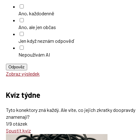
Ano, každodenně
Ano, ale jen občas
Jen když neznám odpověď
Nepoužívám AI
Odpověz
Zobraz výsledek
Kvíz týdne
Tyto konektory zná každý. Ale víte, co jejich zkratky doopravdy
znamenají?
1/9 otázek
Spustit kvíz