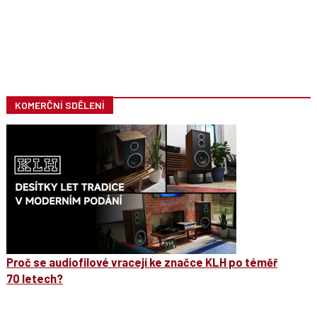
KOMERČNÍ SDĚLENÍ
Proč se audiofilové vracejí ke značce KLH po téměř
70 letech?