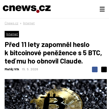
Cnews.cz
»
Internet
Internet
Před 11 lety zapomněl heslo
k bitcoinové peněžence s 5 BTC,
teď mu ho obnovil Claude.
Matěj Vlk
15. 5. 2026
S
S
S
d
d
d
í
í
í
l
l
e
e
l
j
j
t
e
t
e
e
t
n
n
a
a