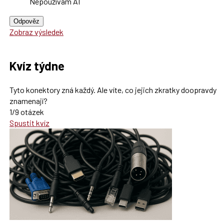
Nepoužívám AI
Odpověz
Zobraz výsledek
Kvíz týdne
Tyto konektory zná každý. Ale víte, co jejich zkratky doopravdy
znamenají?
1/9 otázek
Spustit kvíz