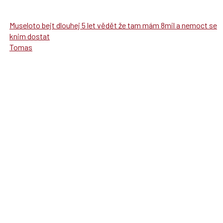
Museloto bejt dlouhej 5 let vědět že tam mám 8mil a nemoct se
knim dostat
Tomas