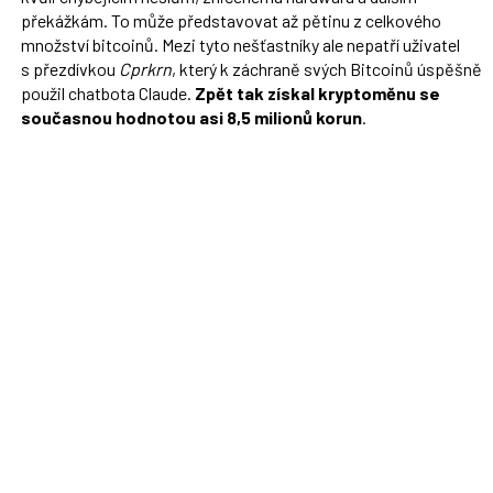
překážkám. To může představovat až pětinu z celkového
množství bitcoinů. Mezi tyto nešťastníky ale nepatří uživatel
s přezdívkou
Cprkrn
, který k záchraně svých Bitcoinů úspěšně
použil chatbota Claude.
Zpět tak získal kryptoměnu se
současnou hodnotou asi 8,5 milionů korun
.