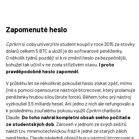
Zapomenuté heslo
Cprkrn
si coby univerzitní student koupil v roce 2015 za stovky
dolarů celkem 5 BTC a uložil je do softwarové peněženky.
O několik týdnů později si k ní změnil heslo za bezpečnější,
bohužel tak učinil v ne zcela střízlivém stavu.
I proto
pravděpodobně heslo zapomněl
.
V průběhu let se několikrát pokoušel heslo získat zpět, mimo
jiné s pomocí opensource nástroje btcrecover, který prolamuje
peněženky hrubou silou (brute force). Během toho prý nástroj
vyzkoušel 3,5 miliardy hesel. Ani jedno z nich ale nefungovalo a
k poslednímu zoufalému pokusu využil
Cprkrn
chatbota
Claude.
Do toho nahrál kompletní obsah svého počítače
ze studentských dob
. Zároveň v jednom ze svých sešitů
nalezl tzv. mnemotechnickou frázi k jedné ze starých záloh
peněženky. Claude následně objevil bug v nástroji btcrecover a