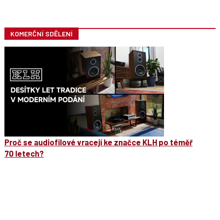
KOMERČNÍ SDĚLENÍ
Proč se audiofilové vracejí ke značce KLH po téměř
70 letech?