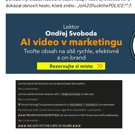
dokázal obnovit heslo, které znělo: „
lol420fuckthePOLICE!*:)
“.