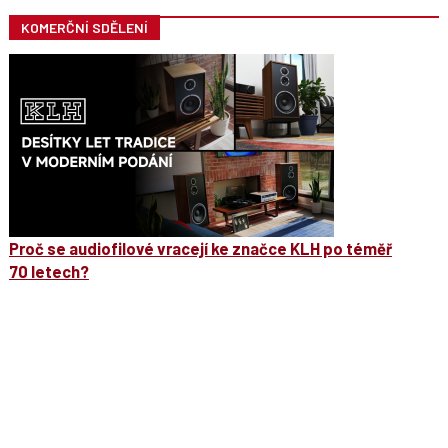
KOMERČNÍ SDĚLENÍ
Proč se audiofilové vracejí ke značce KLH po téměř
70 letech?