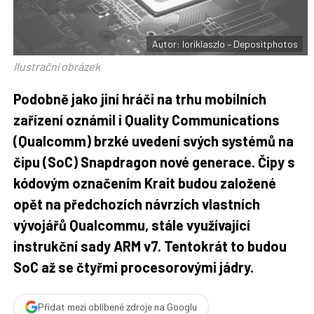
t
e
i
b
X
o
o
Autor: loriklaszlo – Depositphotos
k
u
Ilustrační obrázek
Podobně jako jiní hráči na trhu mobilních
zařízení oznámil i Quality Communications
(Qualcomm) brzké uvedení svých systémů na
čipu (SoC) Snapdragon nové generace. Čipy s
kódovým označením Krait budou založené
opět na předchozích návrzích vlastních
vývojářů Qualcommu, stále využívající
instrukční sady ARM v7. Tentokrát to budou
SoC až se čtyřmi procesorovými jádry.
Přidat mezi oblíbené zdroje na Googlu