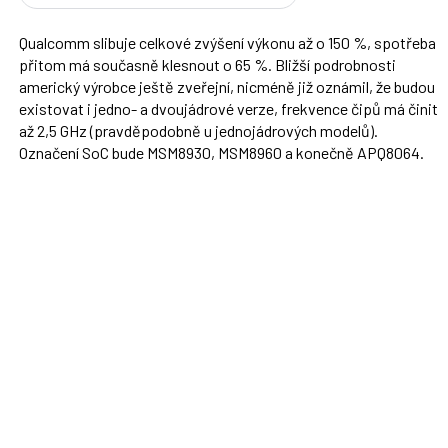
Qualcomm slibuje celkové zvýšení výkonu až o 150 %, spotřeba
přitom má současně klesnout o 65 %. Bližší podrobnosti
americký výrobce ještě zveřejní, nicméně již oznámil, že budou
existovat i jedno- a dvoujádrové verze, frekvence čipů má činit
až 2,5 GHz (pravděpodobně u jednojádrových modelů).
Označení SoC bude MSM8930, MSM8960 a konečně APQ8064.