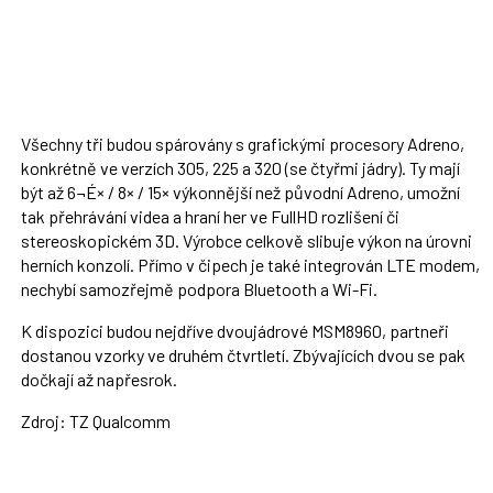
Všechny tři budou spárovány s grafickými procesory Adreno,
konkrétně ve verzích 305, 225 a 320 (se čtyřmi jádry). Ty mají
být až 6¬É× / 8× / 15× výkonnější než původní Adreno, umožní
tak přehrávání videa a hraní her ve FullHD rozlišení či
stereoskopickém 3D. Výrobce celkově slibuje výkon na úrovni
herních konzolí. Přímo v čipech je také integrován LTE modem,
nechybí samozřejmě podpora Bluetooth a Wi-Fi.
K dispozici budou nejdříve dvoujádrové MSM8960, partneři
dostanou vzorky ve druhém čtvrtletí. Zbývajících dvou se pak
dočkají až napřesrok.
Zdroj: TZ Qualcomm