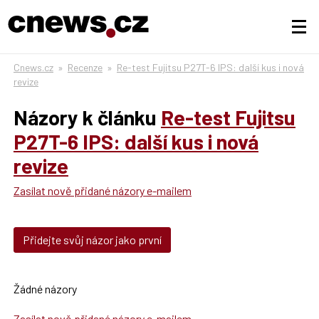
Cnews.cz
»
Recenze
»
Re-test Fujitsu P27T-6 IPS: další kus i nová
revize
Názory k článku
Re-test Fujitsu
P27T-6 IPS: další kus i nová
revize
Zasílat nově přidané názory e-mailem
Přidejte svůj názor jako první
Žádné názory
Zasílat nově přidané názory e-mailem