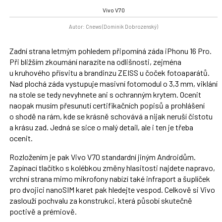
Vivo V70
Autor: Cnews (Dominik Dobrozenský)
Zadní strana letmým pohledem připomíná záda iPhonu 16 Pro.
Při bližším zkoumání narazíte na odlišnosti, zejména
u kruhového přísvitu a brandinzu ZEISS u čoček fotoaparátů.
Nad plochá záda vystupuje masivní fotomodul o 3,3 mm, viklání
na stole se tedy nevyhnete ani s ochranným krytem. Ocenit
naopak musím přesunutí certifikačních popisů a prohlášení
o shodě na rám, kde se krásně schovává a nijak neruší čistotu
a krásu zad. Jedná se sice o malý detail, ale i ten je třeba
ocenit.
Rozložením je pak Vivo V70 standardní jiným Androidům.
Zapínací tlačítko s kolébkou změny hlasitosti najdete napravo,
vrchní strana mimo mikrofony nabízí také infraport a šuplíček
pro dvojici nanoSIM karet pak hledejte vespod. Celkově si Vivo
zaslouží pochvalu za konstrukci, která působí skutečně
poctivě a prémiově.