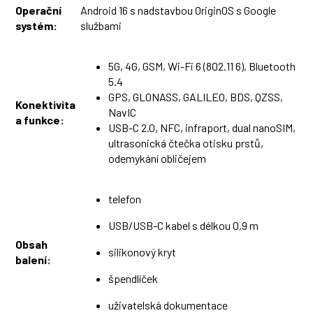
Operační
Android 16 s nadstavbou OriginOS s Google
systém:
službami
5G, 4G, GSM, Wi-Fi 6 (802.11 6), Bluetooth
5.4
GPS, GLONASS, GALILEO, BDS, QZSS,
Konektivita
NavIC
a funkce:
USB-C 2.0, NFC, infraport, dual nanoSIM,
ultrasonická čtečka otisku prstů,
odemykání obličejem
telefon
USB/USB-C kabel s délkou 0,9 m
Obsah
silikonový kryt
balení:
špendlíček
uživatelská dokumentace