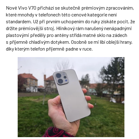
Nové Vivo V70 přichází se skutečně prémiovým zpracováním,
které mnohdy v telefonech této cenové kategorie není
standardem. Už při prvním uchopením do ruky získáte pocit, že
držíte prémiovější stroj. Hliníkový rám narušený nenápadnými
plastovými předěly pro antény střídá matné sklo na zádech
s příjemně chladivým dotykem. Osobně se mi líbí oblejší hrany,
díky kterým telefon příjemně padne v ruce.