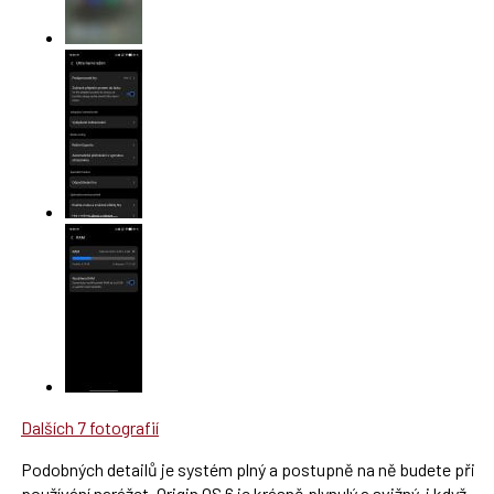
Dalších 7 fotografií
Podobných detailů je systém plný a postupně na ně budete při
používání narážet. Origin OS 6 je krásně plynulý a svižný, i když