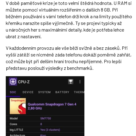
V době paměťové krize je toto velmi štědrá hodnota. U RAM si
můžete pomoci virtuálním rozšířením o dalších 8 GB. Při
běžném používání s vámi telefon drží krok a na limity použitého
křemíku narazíte spíše výjimečně. Ty se projeví typicky až
u náročných her s maximálními detaily, kde je potřeba lehce
ubrat z nastavení.
V každodenním provozu ale vše běží svižně a bez záseků. Při
vyšší zátěži se nicméně záda telefonu dokáží poměrně zahřát,
což může být při delším hraní trochu nepříjemné. Pro lepší
představu poslouží výsledky z benchmarků.