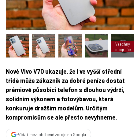
F
s
a
í
c
t
e
i
b
X
o
o
k
u
Všechny
fotografie
Nové Vivo V70 ukazuje, že i ve vyšší střední
třídě může zákazník za dobré peníze dostat
prémiově působící telefon s dlouhou výdrží,
solidním výkonem a fotovýbavou, která
konkuruje dražším modelům. Určitým
kompromisům se ale přesto nevyhneme.
Přidat mezi oblíbené zdroje na Googlu