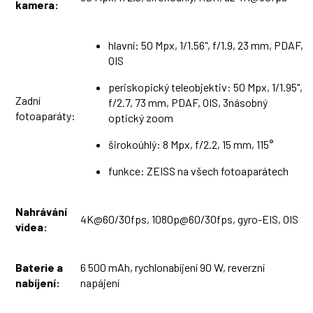
kamera:
hlavní: 50 Mpx, 1/1.56", f/1.9, 23 mm, PDAF,
OIS
periskopický teleobjektiv: 50 Mpx, 1/1.95",
Zadní
f/2.7, 73 mm, PDAF, OIS, 3násobný
fotoaparáty:
optický zoom
širokoúhlý: 8 Mpx, f/2.2, 15 mm, 115°
funkce: ZEISS na všech fotoaparátech
Nahrávání
4K@60/30fps, 1080p@60/30fps, gyro-EIS, OIS
videa:
Baterie a
6 500 mAh, rychlonabíjení 90 W, reverzní
nabíjení:
napájení