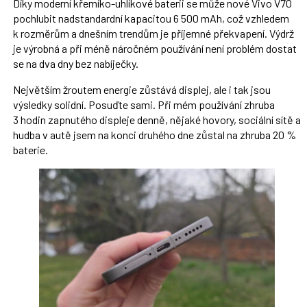
Díky moderní křemíko-uhlíkové baterii se může nové Vivo V70
pochlubit nadstandardní kapacitou 6 500 mAh, což vzhledem
k rozměrům a dnešním trendům je příjemné překvapení. Výdrž
je výrobná a při méně náročném používání není problém dostat
se na dva dny bez nabíječky.
Největším žroutem energie zůstává displej, ale i tak jsou
výsledky solidní. Posuďte sami. Při mém používání zhruba
3 hodin zapnutého displeje denně, nějaké hovory, sociální sítě a
hudba v autě jsem na konci druhého dne zůstal na zhruba 20 %
baterie.