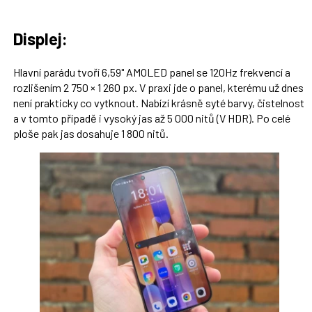
Displej:
Hlavní parádu tvoří 6,59" AMOLED panel se 120Hz frekvencí a
rozlišením 2 750 × 1 260 px. V praxi jde o panel, kterému už dnes
není prakticky co vytknout. Nabízí krásně syté barvy, čistelnost
a v tomto případě i vysoký jas až 5 000 nitů (V HDR). Po celé
ploše pak jas dosahuje 1 800 nitů.