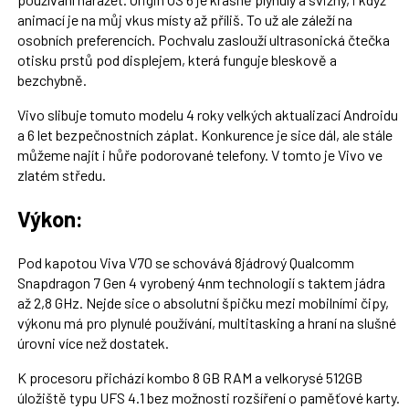
animací je na můj vkus místy až příliš. To už ale záleží na
osobních preferencích. Pochvalu zaslouží ultrasonická čtečka
otisku prstů pod displejem, která funguje bleskově a
bezchybně.
Vivo slibuje tomuto modelu 4 roky velkých aktualizací Androidu
a 6 let bezpečnostních záplat. Konkurence je sice dál, ale stále
můžeme najít i hůře podorované telefony. V tomto je Vivo ve
zlatém středu.
Výkon:
Pod kapotou Viva V70 se schovává 8jádrový Qualcomm
Snapdragon 7 Gen 4 vyrobený 4nm technologií s taktem jádra
až 2,8 GHz. Nejde sice o absolutní špičku mezi mobilními čipy,
výkonu má pro plynulé používání, multitasking a hraní na slušné
úrovni více než dostatek.
K procesoru přichází kombo 8 GB RAM a velkorysé 512GB
úložiště typu UFS 4.1 bez možnosti rozšíření o paměťové karty.