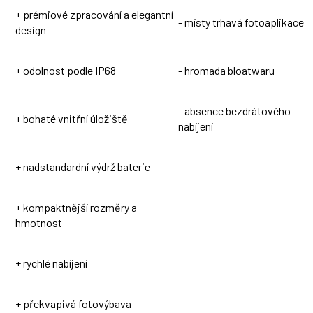
+ prémiové zpracování a elegantní
- místy trhavá fotoaplikace
design
+ odolnost podle IP68
- hromada bloatwaru
- absence bezdrátového
+ bohaté vnitřní úložiště
nabíjení
+ nadstandardní výdrž baterie
+ kompaktnější rozměry a
hmotnost
+ rychlé nabíjení
+ překvapivá fotovýbava