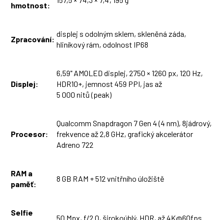
hmotnost:
displej s odolným sklem, skleněná záda,
Zpracování:
hliníkový rám, odolnost IP68
6,59" AMOLED displej, 2750 × 1260 px, 120 Hz,
Displej:
HDR10+, jemnost 459 PPI, jas až
5 000 nitů (peak)
Qualcomm Snapdragon 7 Gen 4 (4 nm), 8jádrový,
Procesor:
frekvence až 2,8 GHz, grafický akcelerátor
Adreno 722
RAM a
8 GB RAM + 512 vnitřního úložiště
paměť:
Selfie
50 Mpx, f/2.0, širokoúhlý, HDR, až 4K@60fps