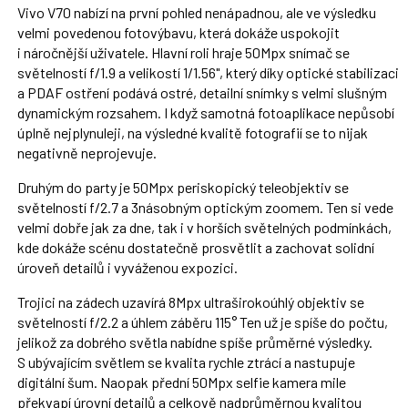
Vivo V70 nabízí na první pohled nenápadnou, ale ve výsledku
velmi povedenou fotovýbavu, která dokáže uspokojit
i náročnější uživatele. Hlavní roli hraje 50Mpx snímač se
světelností f/1.9 a velikostí 1/1.56", který díky optické stabilizaci
a PDAF ostření podává ostré, detailní snímky s velmi slušným
dynamickým rozsahem. I když samotná fotoaplikace nepůsobí
úplně nejplynuleji, na výsledné kvalitě fotografií se to nijak
negativně neprojevuje.
Druhým do party je 50Mpx periskopický teleobjektiv se
světelností f/2.7 a 3násobným optickým zoomem. Ten si vede
velmi dobře jak za dne, tak i v horších světelných podmínkách,
kde dokáže scénu dostatečně prosvětlit a zachovat solidní
úroveň detailů i vyváženou expozici.
Trojici na zádech uzavírá 8Mpx ultraširokoúhlý objektiv se
světelností f/2.2 a úhlem záběru 115° Ten už je spíše do počtu,
jelikož za dobrého světla nabídne spíše průměrné výsledky.
S ubývajícím světlem se kvalita rychle ztrácí a nastupuje
digitální šum. Naopak přední 50Mpx selfie kamera mile
překvapí úrovní detailů a celkově nadprůměrnou kvalitou