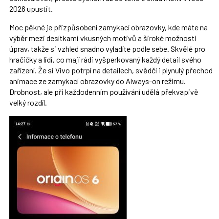
2026 upustit.
Moc pěkné je přizpůsobení zamykací obrazovky, kde máte na
výběr mezi desítkami vkusných motivů a široké možnosti
úprav, takže si vzhled snadno vyladíte podle sebe. Skvělé pro
hračičky a lidi, co mají rádi vyšperkovaný každý detail svého
zařízení. Že si Vivo potrpí na detailech, svědčí i plynulý přechod
animace ze zamykací obrazovky do Always-on režimu.
Drobnost, ale při každodenním používání udělá překvapivě
velký rozdíl.