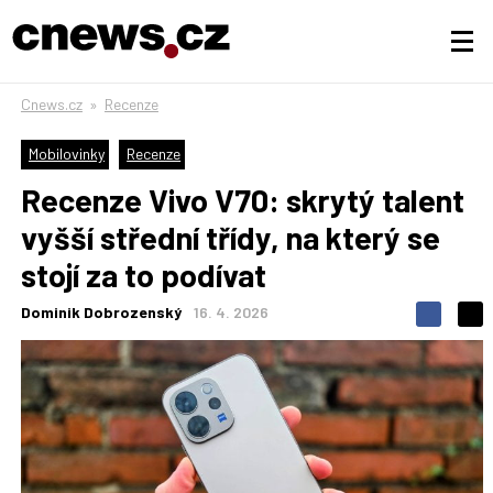
Cnews.cz
»
Recenze
Mobilovinky
Recenze
Recenze Vivo V70: skrytý talent
vyšší střední třídy, na který se
stojí za to podívat
Dominik Dobrozenský
16. 4. 2026
S
S
S
d
d
d
í
í
í
l
l
e
e
l
j
j
t
e
t
e
e
t
n
n
a
a