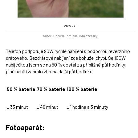
Vivo V70
Autor: Cnews (Dominik Dobrozenský)
Telefon podporuje 90W rychlé nabíjení s podporou reverzního
drátového. Bezdrátové nabíjení zde bohužel chybí. Se 100W
nabíječkou jsem se na 50 % dostal za přibližně půl hodinky,
plné nabití zabralo zhruba další půl hodinku.
50 % baterie
70 % baterie
100 % baterie
± 33 minut
± 46 minut
± 1 hodina a 3 minuty
Fotoaparát: