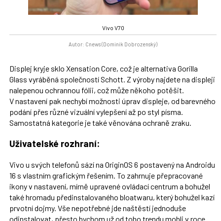
Vivo V70
Autor: Cnews (Dominik Dobrozenský)
Displej kryje sklo Xensation Core, což je alternativa Gorilla
Glass vyráběná společností Schott. Z výroby najdete na displeji
nalepenou ochrannou fólii, což může někoho potěšit.
V nastavení pak nechybí možnosti úprav displeje, od barevného
podání přes různé vizuální vylepšení až po styl písma.
Samostatná kategorie je také věnována ochraně zraku.
Uživatelské rozhraní:
Vivo u svých telefonů sází na OriginOS 6 postavený na Androidu
16 s vlastním grafickým řešením. To zahrnuje přepracované
ikony v nastavení, mírně upravené ovládací centrum a bohužel
také hromadu předinstalovaného bloatwaru, který bohužel kazí
prvotní dojmy. Vše nepotřebné jde naštěstí jednoduše
odinstalovat, přesto bychom už od toho trendu mohli v roce