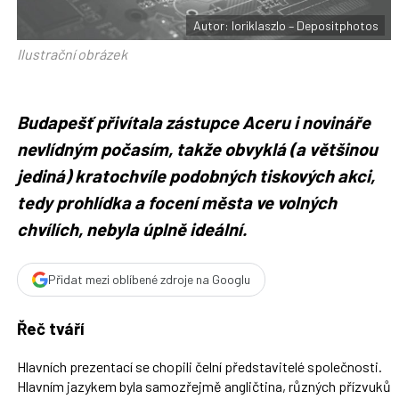
o
o
Autor: loriklaszlo – Depositphotos
k
u
Ilustrační obrázek
Budapešť přivítala zástupce Aceru i novináře
nevlídným počasím, takže obvyklá (a většinou
jediná) kratochvíle podobných tiskových akci,
tedy prohlídka a focení města ve volných
chvílích, nebyla úplně ideální.
Přidat mezi oblíbené zdroje na Googlu
Řeč tváří
Hlavních prezentací se chopili čelní představitelé společnosti.
Hlavním jazykem byla samozřejmě angličtina, různých přízvuků