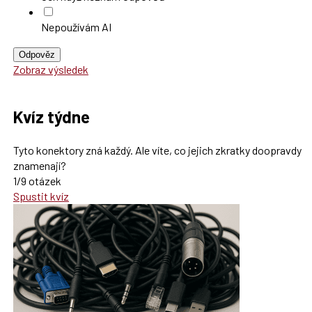
Nepoužívám AI
Odpověz
Zobraz výsledek
Kvíz týdne
Tyto konektory zná každý. Ale víte, co jejich zkratky doopravdy
znamenají?
1/9 otázek
Spustit kvíz