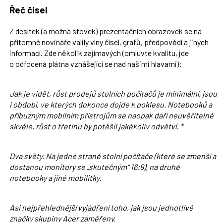
Řeč čísel
Z desítek (a možná stovek) prezentačních obrazovek se na
přítomné novináře valily vlny čísel, grafů, předpovědí a jiných
informací. Zde několik zajímavých (omluvte kvalitu, jde
o odfocená plátna vznášející se nad našimi hlavami):
Jak je vidět, růst prodejů stolních počítačů je minimální, jsou
i období, ve kterých dokonce dojde k poklesu. Notebooků a
příbuzným mobilním přístrojům se naopak daří neuvěřitelně
skvěle, růst o třetinu by potěšil jakékoliv odvětví. *
Dva světy. Na jedné straně stolní počítače (které se zmenší a
dostanou monitory se „skutečným“ 16:9), na druhé
notebooky a jiné mobilitky.
Asi nejpřehlednější vyjádření toho, jak jsou jednotlivé
značky skupiny Acer zaměřeny.