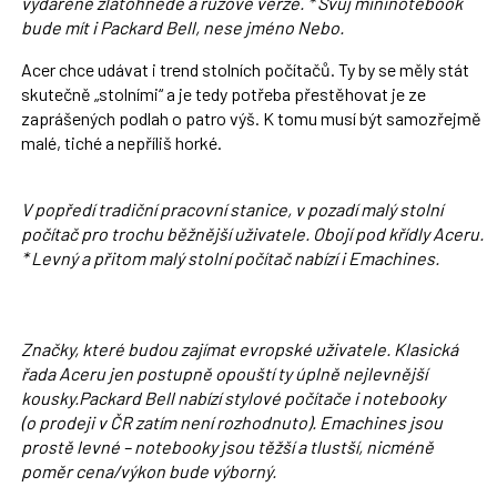
vydařené zlatohnědé a růžové verze. * Svůj mininotebook
bude mít i Packard Bell, nese jméno Nebo.
Acer chce udávat i trend stolních počítačů. Ty by se měly stát
skutečně „stolními“ a je tedy potřeba přestěhovat je ze
zaprášených podlah o patro výš. K tomu musí být samozřejmě
malé, tiché a nepříliš horké.
V popředí tradiční pracovní stanice, v pozadí malý stolní
počítač pro trochu běžnější uživatele. Obojí pod křídly Aceru.
* Levný a přitom malý stolní počítač nabízí i Emachines.
Značky, které budou zajímat evropské uživatele. Klasická
řada Aceru jen postupně opouští ty úplně nejlevnější
kousky.Packard Bell nabízí stylové počítače i notebooky
(o prodeji v ČR zatím není rozhodnuto). Emachines jsou
prostě levné – notebooky jsou těžší a tlustší, nicméně
poměr cena/výkon bude výborný.