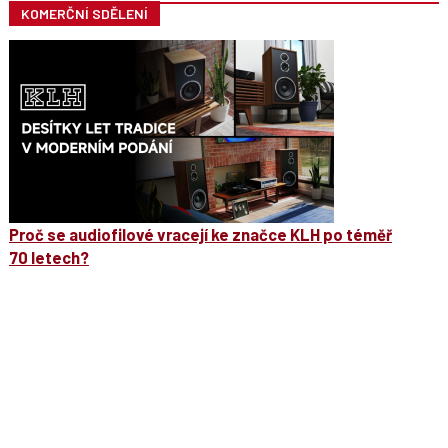
KOMERČNÍ SDĚLENÍ
Proč se audiofilové vracejí ke značce KLH po téměř
70 letech?