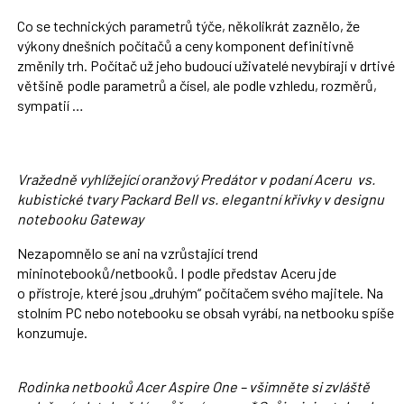
Co se technických parametrů týče, několikrát zaznělo, že
výkony dnešních počítačů a ceny komponent definitivně
změnily trh. Počítač už jeho budoucí uživatelé nevybírají v drtivé
většině podle parametrů a čísel, ale podle vzhledu, rozměrů,
sympatií …
Vražedně vyhlížející oranžový Predátor v podaní Aceru vs.
kubistické tvary Packard Bell
vs. elegantní křivky v designu
notebooku Gateway
Nezapomnělo se ani na vzrůstající trend
mininotebooků/netbooků. I podle představ Aceru jde
o přístroje, které jsou „druhým“ počítačem svého majitele. Na
stolním PC nebo notebooku se obsah vyrábí, na netbooku spíše
konzumuje.
Rodinka netbooků Acer Aspire One – všimněte si zvláště