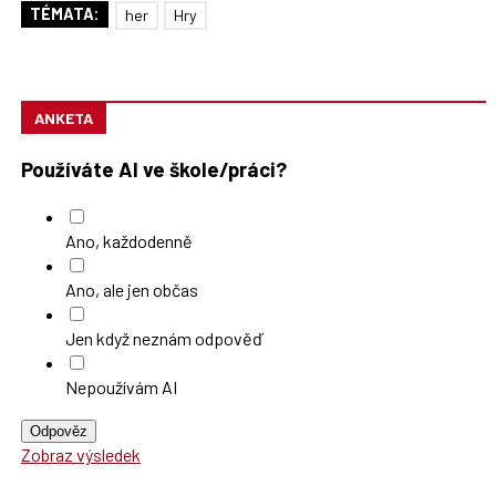
TÉMATA:
her
Hry
ANKETA
Používáte AI ve škole/práci?
Ano, každodenně
Ano, ale jen občas
Jen když neznám odpověď
Nepoužívám AI
Odpověz
Zobraz výsledek