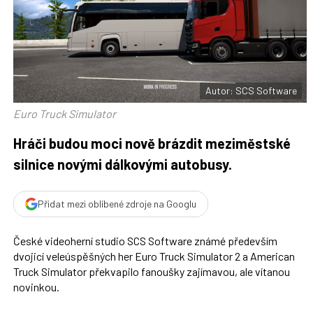
t
n
n
a
a
F
s
a
í
c
t
e
i
b
X
o
o
Autor: SCS Software
k
u
Euro Truck Simulator
Hráči budou moci nově brázdit meziměstské
silnice novými dálkovými autobusy.
Přidat mezi oblíbené zdroje na Googlu
České videoherní studio SCS Software známé především
dvojicí veleúspěšných her Euro Truck Simulator 2 a American
Truck Simulator překvapilo fanoušky zajímavou, ale vítanou
novinkou.