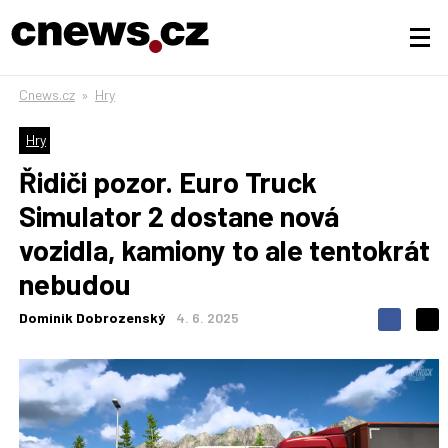
Cnews.cz
»
Hry
Hry
Řidiči pozor. Euro Truck
Simulator 2 dostane nová
vozidla, kamiony to ale tentokrát
nebudou
Dominik Dobrozenský
4. 6. 2025
S
S
S
d
d
d
í
í
í
l
l
e
e
l
j
j
t
e
t
e
e