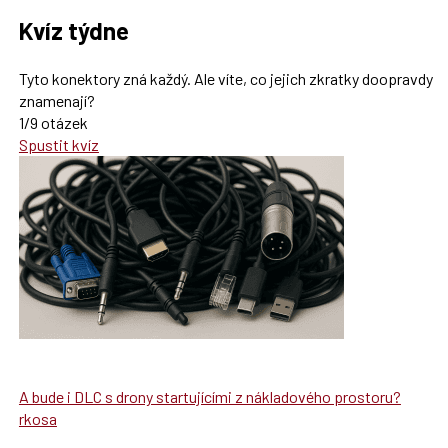
Kvíz týdne
Tyto konektory zná každý. Ale víte, co jejich zkratky doopravdy
znamenají?
1/9 otázek
Spustit kvíz
A bude i DLC s drony startujícími z nákladového prostoru?
rkosa