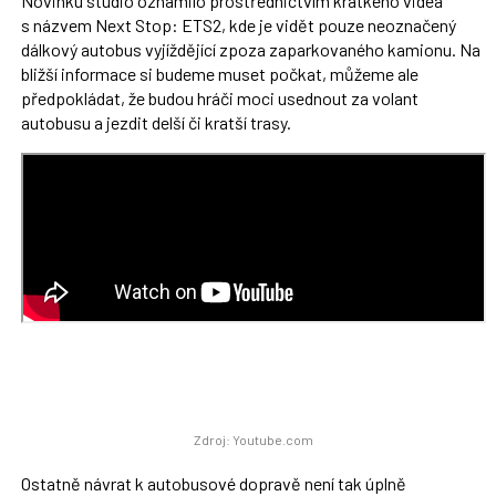
Novinku studio oznámilo prostřednictvím krátkého videa
s názvem Next Stop: ETS2, kde je vidět pouze neoznačený
dálkový autobus vyjíždějící zpoza zaparkovaného kamionu. Na
bližší informace si budeme muset počkat, můžeme ale
předpokládat, že budou hráči moci usednout za volant
autobusu a jezdit delší či kratší trasy.
Zdroj: Youtube.com
Ostatně návrat k autobusové dopravě není tak úplně