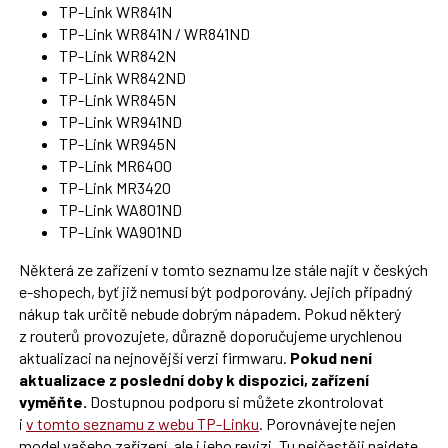
TP-Link WR841N
TP-Link WR841N / WR841ND
TP-Link WR842N
TP-Link WR842ND
TP-Link WR845N
TP-Link WR941ND
TP-Link WR945N
TP-Link MR6400
TP-Link MR3420
TP-Link WA801ND
TP-Link WA901ND
Některá ze zařízení v tomto seznamu lze stále najít v českých
e-shopech, byť již nemusí být podporovány. Jejich případný
nákup tak určitě nebude dobrým nápadem. Pokud některý
z routerů provozujete, důrazně doporučujeme urychlenou
aktualizaci na nejnovější verzi firmwaru.
Pokud není
aktualizace z poslední doby k dispozici, zařízení
vyměňte.
Dostupnou podporu si můžete zkontrolovat
i
v tomto seznamu z webu TP-Linku
. Porovnávejte nejen
model vašeho zařízení, ale i jeho revizi. Tu nejčastěji najdete