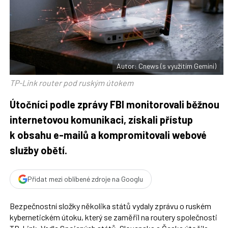
t
n
n
a
a
F
s
a
í
c
t
e
i
b
X
o
o
Autor: Cnews (s využitím Gemini)
k
u
TP-Link router pod ruským útokem
Útočníci podle zprávy FBI monitorovali běžnou
internetovou komunikaci, získali přístup
k obsahu e-mailů a kompromitovali webové
služby obětí.
Přidat mezi oblíbené zdroje na Googlu
Bezpečnostní složky několika států vydaly zprávu o ruském
kybernetickém útoku, který se zaměřil na routery společnosti