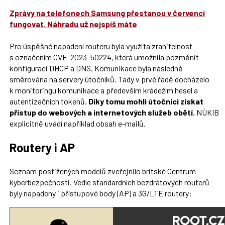
Zprávy na telefonech Samsung přestanou v červenci
fungovat. Náhradu už nejspíš máte
Pro úspěšné napadení routeru byla využita zranitelnost
s označením CVE-2023–50224, která umožnila pozměnit
konfiguraci DHCP a DNS. Komunikace byla následně
směrována na servery útočníků. Tady v prvé řadě docházelo
k monitoringu komunikace a především krádežím hesel a
autentizačních tokenů.
Díky tomu mohli útočníci získat
přístup do webových a internetových služeb obětí.
NÚKIB
explicitně uvádí například obsah e-mailů.
Routery i AP
Seznam postižených modelů zveřejnilo britské Centrum
kyberbezpečnosti. Vedle standardních bezdrátových routerů
byly napadeny i přístupové body (AP) a 3G/LTE routery: