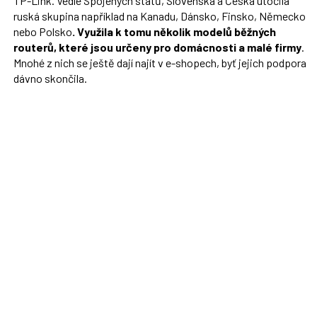
TP-Link. Vedle Spojených států, Slovenska a Česka útočila
ruská skupina například na Kanadu, Dánsko, Finsko, Německo
nebo Polsko
. Využila k tomu několik modelů běžných
routerů, které jsou určeny pro domácnosti a malé firmy
.
Mnohé z nich se ještě dají najít v e-shopech, byť jejich podpora
dávno skončila.