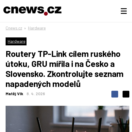
Cnews.cz
»
Hardware
Hardware
Routery TP-Link cílem ruského
útoku, GRU mířila i na Česko a
Slovensko. Zkontrolujte seznam
napadených modelů
Matěj Vlk
8. 4. 2026
S
S
S
d
d
d
í
í
í
l
l
e
e
l
j
j
t
e
t
e
e