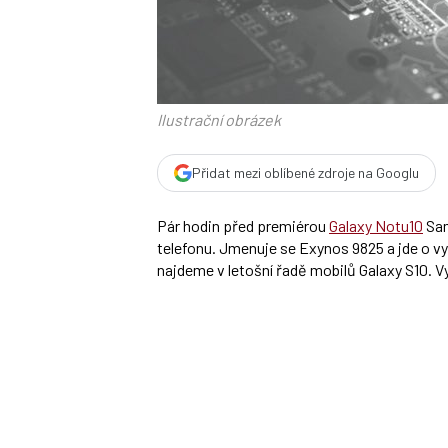
Ilustrační obrázek
Přidat mezi oblíbené zdroje na Googlu
Pár hodin před premiérou
Galaxy Notu10
Sam
telefonu. Jmenuje se Exynos 9825 a jde o v
najdeme v letošní řadě mobilů Galaxy S10. V