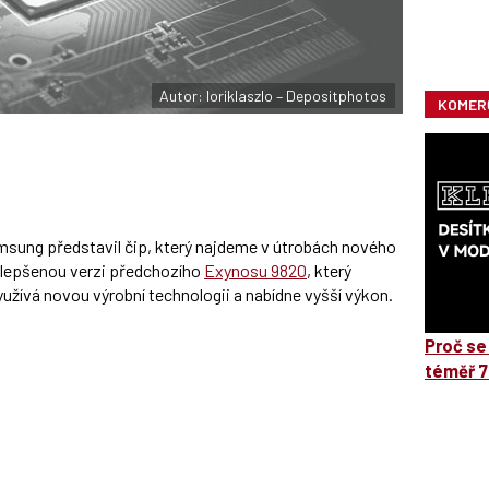
Autor: loriklaszlo – Depositphotos
KOMER
sung představil čip, který najdeme v útrobách nového
ylepšenou verzi předchozího
Exynosu 9820
, který
yužívá novou výrobní technologii a nabídne vyšší výkon.
Proč se
téměř 7