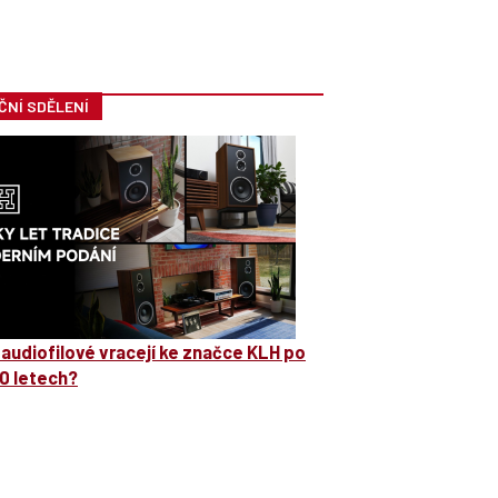
ČNÍ SDĚLENÍ
 audiofilové vracejí ke značce KLH po
0 letech?