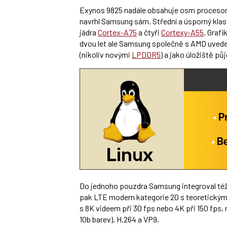
Exynos 9825 nadále obsahuje osm procesoro
navrhl Samsung sám. Střední a úsporný klast
jádra
Cortex-A75
a čtyři
Cortexy-A55
. Grafi
dvou let ale Samsung společně s AMD uved
(nikoliv novými
LPDDR5
) a jako úložiště pů
Do jednoho pouzdra Samsung integroval též
pak LTE modem kategorie 20 s teoretickými
s 8K videem při 30 fps nebo 4K při 150 fps
10b barev), H.264 a VP9.