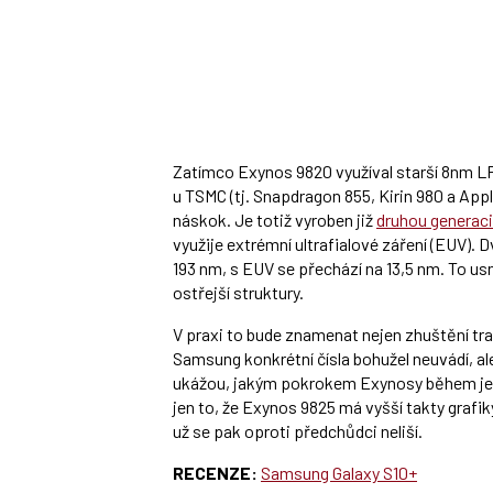
Zatímco Exynos 9820 využíval starší 8nm L
u TSMC (tj. Snapdragon 855, Kirin 980 a Ap
náskok. Je totiž vyroben již
druhou generacií
využije extrémní ultrafialové záření (EUV). D
193 nm, s EUV se přechází na 13,5 nm. To usn
ostřejší struktury.
V praxi to bude znamenat nejen zhuštění tran
Samsung konkrétní čísla bohužel neuvádí, al
ukážou, jakým pokrokem Exynosy během jedn
jen to, že Exynos 9825 má vyšší takty grafi
už se pak oproti předchůdci neliší.
RECENZE:
Samsung Galaxy S10+