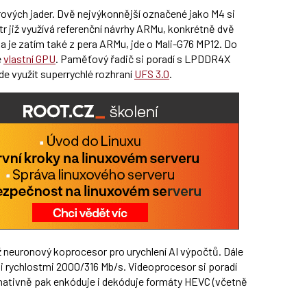
vých jader. Dvě nejvýkonnější označené jako M4 si
r již využívá referenční návrhy ARMu, konkrétně dvě
ka je zatím také z pera ARMu, jde o Mali-G76 MP12. Do
e
vlastní GPU
. Paměťový řadič si poradí s LPDDR4X
jde využít superrychlé rozhraní
UFS 3.0
.
 neuronový koprocesor pro urychlení AI výpočtů. Dále
 rychlostmi 2000/316 Mb/s. Videoprocesor si poradí
, nativně pak enkóduje i dekóduje formáty HEVC (včetně