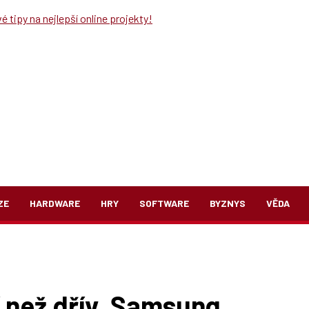
 tipy na nejlepší online projekty!
ZE
HARDWARE
HRY
SOFTWARE
BYZNYS
VĚDA
 než dřív. Samsung