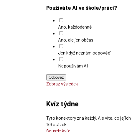
Používáte AI ve škole/práci?
Ano, každodenně
Ano, ale jen občas
Jen když neznám odpověď
Nepoužívám AI
Odpověz
Zobraz výsledek
Kvíz týdne
Tyto konektory zná každý. Ale víte, co jeji
1/9 otázek
Spustit kvíz