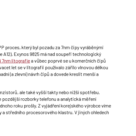
PP proces, který byl pozadu za 7nm čipy vyráběnými
ple A12), Exynos 9825 má nad soupeři technologický
 7nm litografie
a vůbec poprvé se u komerčních čipů
vacet let se v litografii používalo zářilo vlnovou délkou
adní (a zlevní) návrh čipů a dovede kreslit menší a
zistorů, ale také vyšší takty nebo nižší spotřebu.
e pozdější rozborky telefonu a analytická měření
oho roku prošly. Z vyjádření korejského výrobce víme
ky a středního procesorového klastru. V jiných ohledech