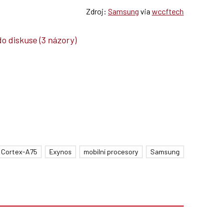
Zdroj:
Samsung
via
wccftech
do diskuse
(3 názory)
Cortex-A75
Exynos
mobilní procesory
Samsung