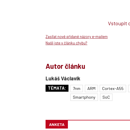
Vstoupit 
Zasílat nově přidané názory e-mailem
Našli jste v článku chybu?
Autor článku
Lukáš Václavík
TÉMATA:
7nm
ARM
Cortex-A55
Smartphony
SoC
ANKETA