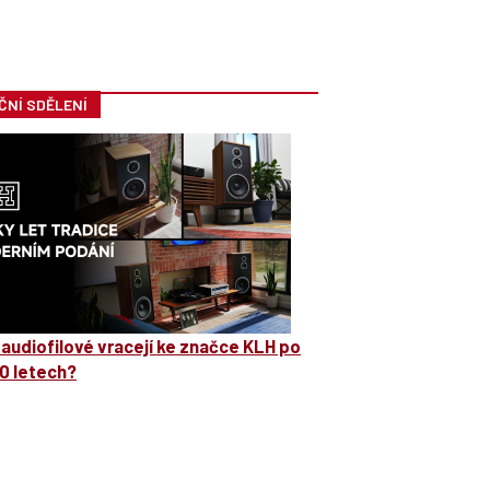
ČNÍ SDĚLENÍ
 audiofilové vracejí ke značce KLH po
0 letech?