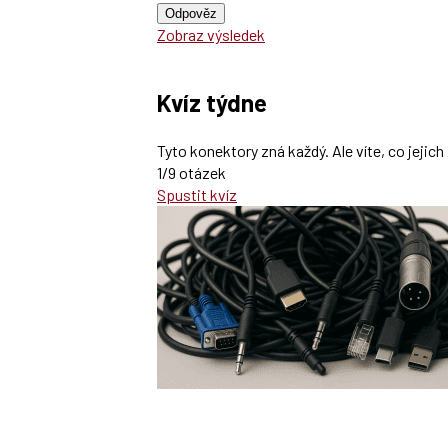
Odpověz
Zobraz výsledek
Kvíz týdne
Tyto konektory zná každý. Ale víte, co jeji
1/9 otázek
Spustit kvíz