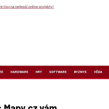
 tipy na nejlepší online projekty!
ZE
HARDWARE
HRY
SOFTWARE
BYZNYS
VĚDA
: Mapy.cz vám