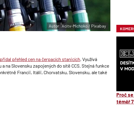
Autor: Acitv-Michoko / Pixabay
KOMER
přidal přehled cen na čerpacích stanicích
. Využívá
u a na Slovensku zapojených do sítě CCS. Stejná funkce
nkrétně Francii, Itálii, Chorvatsku, Slovensku, ale také
Proč se
téměř 7