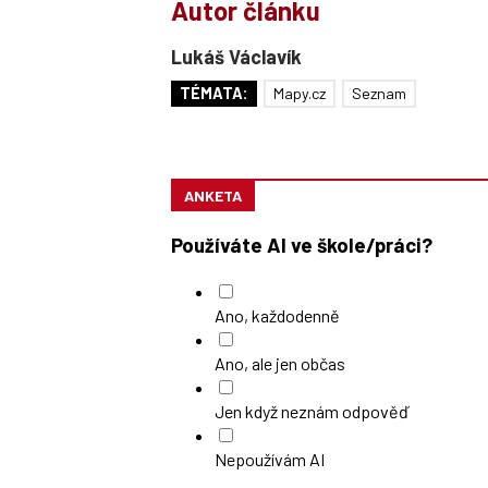
Autor článku
Lukáš Václavík
TÉMATA:
Mapy.cz
Seznam
ANKETA
Používáte AI ve škole/práci?
Ano, každodenně
Ano, ale jen občas
Jen když neznám odpověď
Nepoužívám AI