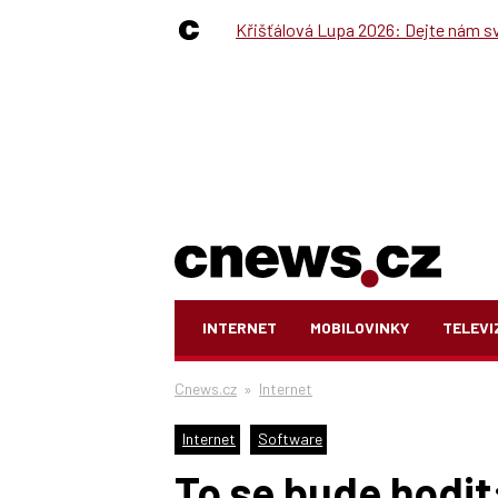
Křišťálová Lupa 2026: Dejte nám své
INTERNET
MOBILOVINKY
TELEVI
Cnews.cz
»
Internet
Internet
Software
To se bude hodit