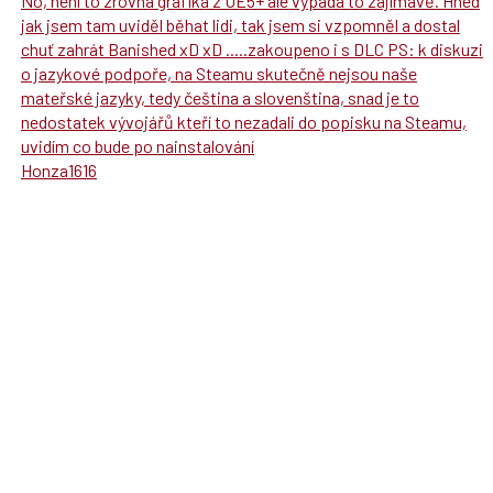
No, není to zrovna grafika z UE5+ ale vypadá to zajímavě. Hned
jak jsem tam uviděl běhat lidi, tak jsem si vzpomněl a dostal
chuť zahrát Banished xD xD .....zakoupeno i s DLC PS: k diskuzi
o jazykové podpoře, na Steamu skutečně nejsou naše
mateřské jazyky, tedy čeština a slovenština, snad je to
nedostatek vývojářů kteří to nezadali do popisku na Steamu,
uvidím co bude po nainstalování
Honza1616