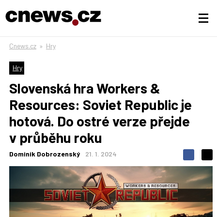
Cnews.cz
»
Hry
Hry
Slovenská hra Workers &
Resources: Soviet Republic je
hotová. Do ostré verze přejde
v průběhu roku
Dominik Dobrozenský
21. 1. 2024
S
S
S
d
d
d
í
í
í
l
l
e
e
l
j
j
t
e
t
e
e