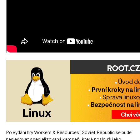
Po vydání hry Workers & Resources: Soviet Republic se bude
následovat specializovaná kampaň, která poslouží jako