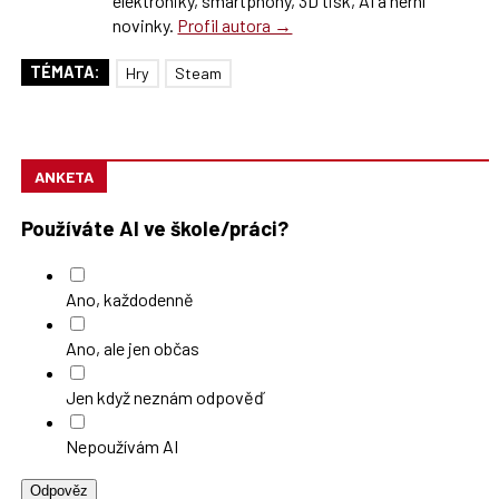
elektroniky, smartphony, 3D tisk, AI a herní
novinky.
Profil autora →
TÉMATA:
Hry
Steam
ANKETA
Používáte AI ve škole/práci?
Ano, každodenně
Ano, ale jen občas
Jen když neznám odpověď
Nepoužívám AI
Odpověz