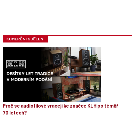
KOMERČNÍ SDĚLENÍ
Proč se audiofilové vracejí ke značce KLH po téměř
70 letech?