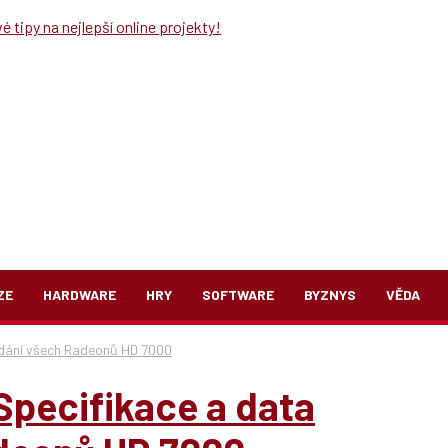
 tipy na nejlepší online projekty!
ZE
HARDWARE
HRY
SOFTWARE
BYZNYS
VĚDA
ydání všech Radeonů HD 7000
Specifikace a data