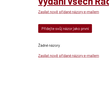
vydání všech Ra
Zasílat nově přidané názory e-mailem
Přidejte svůj názor jako první
Žádné názory
Zasílat nově přidané názory e-mailem