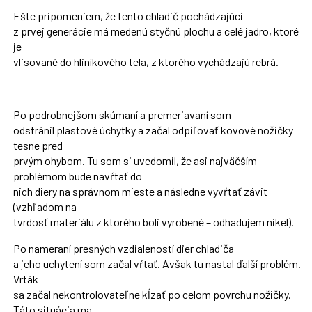
Ešte pripomeniem, že tento chladič pochádzajúci
z prvej generácie má medenú styčnú plochu a celé jadro, ktoré
je
vlisované do hliníkového tela, z ktorého vychádzajú rebrá.
Po podrobnejšom skúmaní a premeriavaní som
odstránil plastové úchytky a začal odpiľovať kovové nožičky
tesne pred
prvým ohybom. Tu som si uvedomil, že asi najväčším
problémom bude navŕtať do
nich diery na správnom mieste a následne vyvŕtať závit
(vzhľadom na
tvrdosť materiálu z ktorého boli vyrobené – odhadujem nikel).
Po nameraní presných vzdialeností dier chladiča
a jeho uchytení som začal vŕtať. Avšak tu nastal ďalší problém.
Vrták
sa začal nekontrolovateľne kĺzať po celom povrchu nožičky.
Táto situácia ma