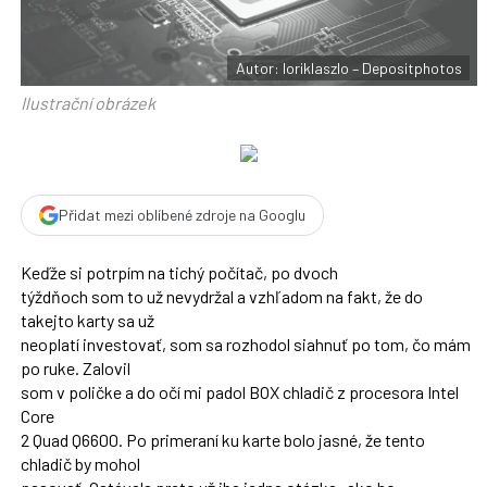
t
e
i
b
X
o
o
Autor: loriklaszlo – Depositphotos
k
u
Ilustrační obrázek
Přidat mezi oblíbené zdroje na Googlu
Keďže si potrpím na tichý počítač, po dvoch
týždňoch som to už nevydržal a vzhľadom na fakt, že do
takejto karty sa už
neoplatí investovať, som sa rozhodol siahnuť po tom, čo mám
po ruke. Zalovil
som v poličke a do očí mi padol BOX chladič z procesora Intel
Core
2 Quad Q6600. Po primeraní ku karte bolo jasné, že tento
chladič by mohol