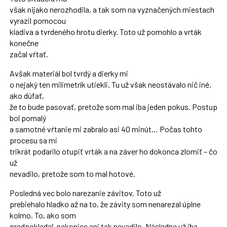
však nijako nerozhodila, a tak som na vyznačených miestach
vyrazil pomocou
kladiva a tvrdeného hrotu dierky. Toto už pomohlo a vrták
konečne
začal vŕtať.
Avšak materiál bol tvrdý a dierky mi
o nejaký ten milimetrík utiekli. Tu už však neostávalo nič iné,
ako dúfať,
že to bude pasovať, pretože som mal iba jeden pokus. Postup
bol pomalý
a samotné vŕtanie mi zabralo asi 40 minút… Počas tohto
procesu sa mi
trikrát podarilo otupiť vrták a na záver ho dokonca zlomiť – čo
už
nevadilo, pretože som to mal hotové.
Posledná vec bolo narezanie závitov. Toto už
prebiehalo hladko až na to, že závity som nenarezal úplne
kolmo. To, ako som
predpokladal, nakoniec ani tak nevadilo. Následne už iba