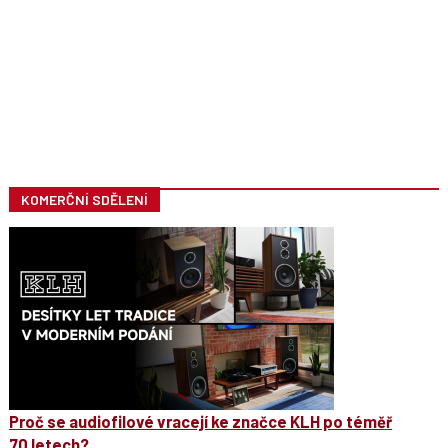
KOMERČNÍ SDĚLENÍ
Proč se audiofilové vracejí ke značce KLH po téměř
70 letech?