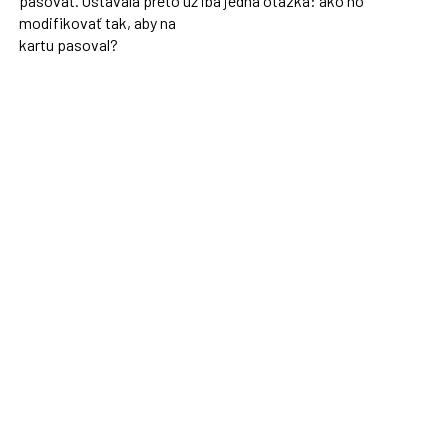
pasovať. Ostávala preto už iba jedna otázka: ako ho
modifikovať tak, aby na
kartu pasoval?