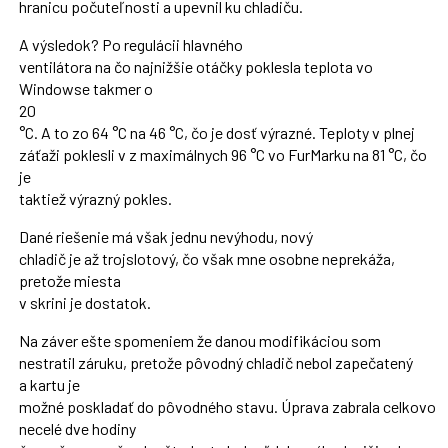
hranicu počuteľnosti a upevnil ku chladiču.
A výsledok? Po regulácii hlavného
ventilátora na čo najnižšie otáčky poklesla teplota vo
Windowse takmer o
20
°C. A to zo 64 °C na 46 °C, čo je dosť výrazné. Teploty v plnej
záťaži poklesli v z maximálnych 96 °C vo FurMarku na 81 °C, čo
je
taktiež výrazný pokles.
Dané riešenie má však jednu nevýhodu, nový
chladič je až trojslotový, čo však mne osobne neprekáža,
pretože miesta
v skrini je dostatok.
Na záver ešte spomeniem že danou modifikáciou som
nestratil záruku, pretože pôvodný chladič nebol zapečatený
a kartu je
možné poskladať do pôvodného stavu. Úprava zabrala celkovo
necelé dve hodiny