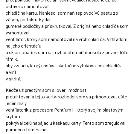
ostávalo namontovať
chladič na kartu. Naniesol som naň teplovodivú pastu zo
zásob, pod skrutky dal
gumené podložky a priskrutkoval. Z originálneho chladiča som
vymontoval
ventilátor, ktorý som namontoval na vrch chladiča. Vzhľadom
na jeho orientáciu
a sklon lopatiek som sa rozhodol urobiť dookola z pevnej fólie
rámik,
aby vzduch, ktorý nasával skutočne vyfukoval cez chladič,
a víril
v skrini.
Keďže už predtým som si overil možnosti
pretaktovania tejto karty, rozhodol som sa primontovať ešte
jeden malý
ventilátorík z procesora Pentium II, ktorý svojím plastovým
krytom
pokrýval celú napájaciu kaskádu karty. Tento som zreguloval
pomocou trimera na