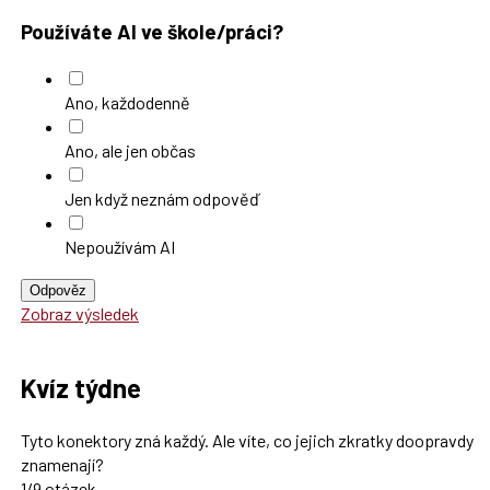
Používáte AI ve škole/práci?
Ano, každodenně
Ano, ale jen občas
Jen když neznám odpověď
Nepoužívám AI
Odpověz
Zobraz výsledek
Kvíz týdne
Tyto konektory zná každý. Ale víte, co jejich zkratky doopravdy
znamenají?
1/9 otázek