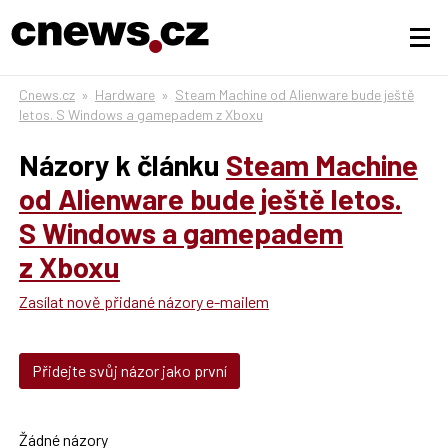
Cnews.cz
»
Hardware
»
Steam Machine od Alienware bude ještě
letos. S Windows a gamepadem z Xboxu
Názory k článku
Steam Machine
od Alienware bude ještě letos.
S Windows a gamepadem
z Xboxu
Zasílat nově přidané názory e-mailem
Přidejte svůj názor jako první
Žádné názory