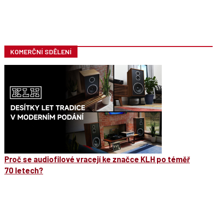
KOMERČNÍ SDĚLENÍ
Proč se audiofilové vracejí ke značce KLH po téměř
70 letech?