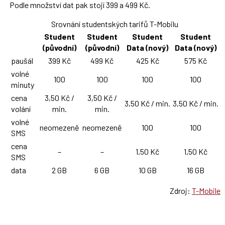
Podle množství dat pak stojí 399 a 499 Kč.
Srovnání studentských tarifů T-Mobilu
Student
Student
Student
Student
(původní)
(původní)
Data (nový)
Data (nový)
paušál
399 Kč
499 Kč
425 Kč
575 Kč
volné
100
100
100
100
minuty
cena
3,50 Kč /
3,50 Kč /
3,50 Kč / min.
3,50 Kč / min.
volání
min.
min.
volné
neomezeně
neomezeně
100
100
SMS
cena
–
–
1,50 Kč
1,50 Kč
SMS
data
2 GB
6 GB
10 GB
16 GB
Zdroj:
T-Mobile