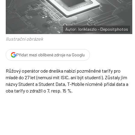
F
s
a
í
c
t
e
i
b
X
o
o
Autor: loriklaszlo – Depositphotos
k
u
Ilustrační obrázek
Přidat mezi oblíbené zdroje na Googlu
Růžový operátor ode dneška nabízí pozměněné tarify pro
mladé do 27 let (nemusí mít ISIC, ani být studenti). Zůstaly jim
názvy Student a Student Data, T-Mobile nicméně přidal data a
oba tarify o zdražil o 7, resp. 15 %.