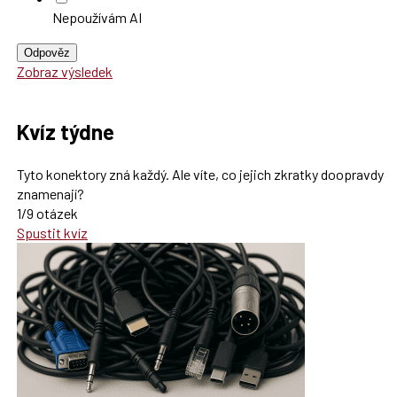
Nepoužívám AI
Odpověz
Zobraz výsledek
Kvíz týdne
Tyto konektory zná každý. Ale víte, co jejich zkratky doopravdy
znamenají?
1/9 otázek
Spustit kvíz