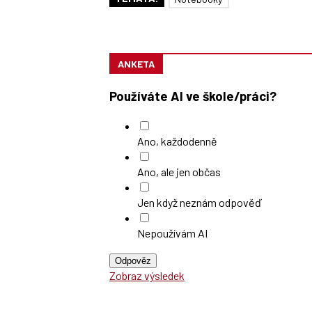
ANKETA
Používáte AI ve škole/práci?
Ano, každodenně
Ano, ale jen občas
Jen když neznám odpověď
Nepoužívám AI
Odpověz
Zobraz výsledek