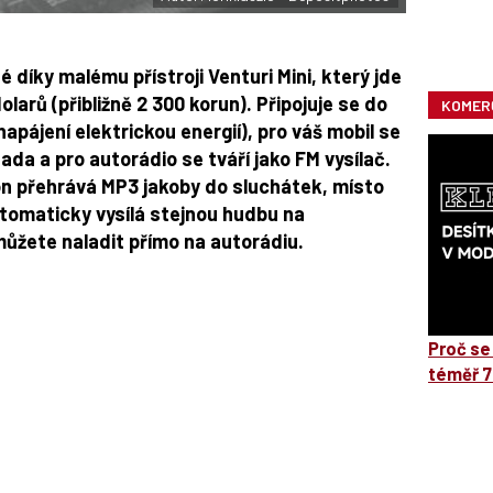
é díky malému přístroji
Venturi Mini
, který jde
dolarů
(přibližně 2 300 korun). Připojuje se do
KOMER
apájení elektrickou energií), pro váš mobil se
ada a pro autorádio se tváří jako F
M vysílač
.
fon přehrává MP3 jakoby do sluchátek, místo
utomaticky vysílá stejnou hudbu na
 můžete naladit přímo na autorádiu.
Proč se
téměř 7