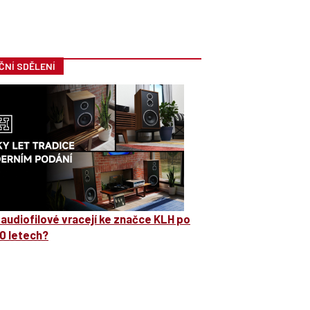
ČNÍ SDĚLENÍ
 audiofilové vracejí ke značce KLH po
0 letech?