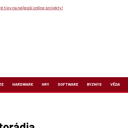
 tipy na nejlepší online projekty!
ZE
HARDWARE
HRY
SOFTWARE
BYZNYS
VĚDA
torádia