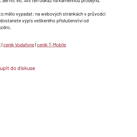
 ale nic víc. Ani ten odkaz na kamennou prodejnu.
 to mělo vypadat: na webových stránkách v průvodci
 dostanete výpis veškerého příslušenství od
uzdro.
2
|
ceník Vodafone
|
ceník T-Mobile
upit do diskuse