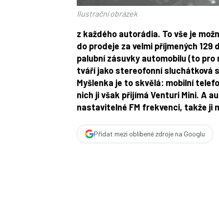
Ilustrační obrázek
z každého autorádia. To vše je možn
do prodeje za velmi příjmených 1
29 
palubní zásuvky automobilu (to pro n
tváří jako stereofonní sluchátková s
Myšlenka je to skvělá: mobilní tele
nich ji však přijímá
Venturi Mini
. A a
nastavitelné
FM frekvenci
, takže ji
Přidat mezi oblíbené zdroje na Googlu