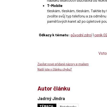
nabídku Bluetooth sluchátka od Nokie,
T-Mobile
tleskám, tleskám, tleskám. Takhle by
zvolíte svůj typ telefonu a za odměnu
paměťových karet až po úpletové po
Odkazy k tématu:
původní zdroj
|
ceník O
Vsto
Zasílat nově přidané názory e-mailem
Našli jste v článku chybu?
Autor článku
Jadrný Jindra
TÉMATA:
Notebooky