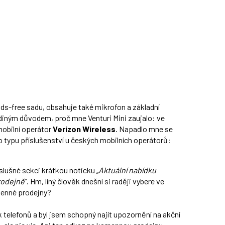
ads-free sadu, obsahuje také mikrofon a základní
jediným důvodem, proč mne Venturi Mini zaujalo: ve
mobilní operátor
Verizon Wireless
. Napadlo mne se
o typu příslušenství u českých mobilních operátorů:
lušné sekci krátkou noticku „
Aktuální nabídku
Prodejně
“. Hm, líný člověk dnešní si raději vybere ve
enné prodejny?
telefonů a byl jsem schopný najít upozornění na akční