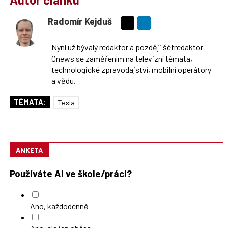
Radomír Kejduš
Sdílejte
na
Nyní už bývalý redaktor a později šéfredaktor
síti
Cnews se zaměřením na televizní témata,
X
technologické zpravodajství, mobilní operátory
a vědu.
TÉMATA:
Tesla
ANKETA
Používáte AI ve škole/práci?
Ano, každodenně