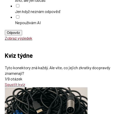
Ano, ale jen občas
Jen když neznám odpověď
Nepoužívám AI
Odpověz
Zobraz výsledek
Kvíz týdne
Tyto konektory zná každý. Ale víte, co jejich zkratky doopravdy
znamenají?
1/9 otázek
Spustit kvíz