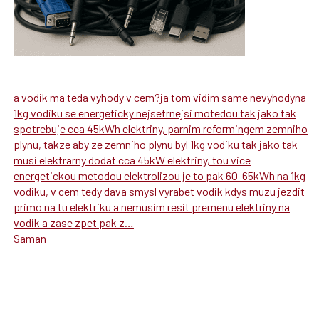
a vodik ma teda vyhody v cem?ja tom vidim same nevyhodyna
1kg vodiku se energeticky nejsetrnejsi motedou tak jako tak
spotrebuje cca 45kWh elektriny, parnim reformingem zemniho
plynu, takze aby ze zemniho plynu byl 1kg vodiku tak jako tak
musi elektrarny dodat cca 45kW elektriny, tou vice
energetickou metodou elektrolizou je to pak 60-65kWh na 1kg
vodiku, v cem tedy dava smysl vyrabet vodik kdys muzu jezdit
primo na tu elektriku a nemusim resit premenu elektriny na
vodik a zase zpet pak z…
Saman