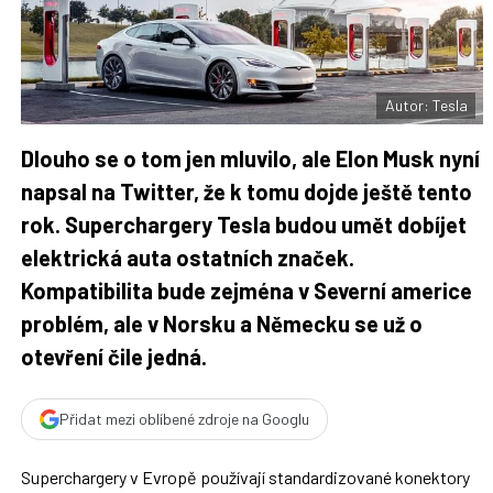
F
s
a
í
c
t
e
i
b
X
o
o
Autor: Tesla
k
u
Dlouho se o tom jen mluvilo, ale Elon Musk nyní
napsal na Twitter, že k tomu dojde ještě tento
rok. Superchargery Tesla budou umět dobíjet
elektrická auta ostatních značek.
Kompatibilita bude zejména v Severní americe
problém, ale v Norsku a Německu se už o
otevření čile jedná.
Přidat mezi oblíbené zdroje na Googlu
Superchargery v Evropě používají standardizované konektory