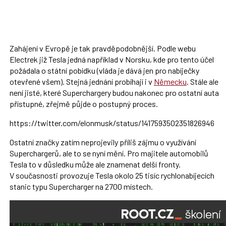
Zahájení v Evropě je tak pravděpodobnější. Podle webu
Electrek již Tesla jedná například v Norsku, kde pro tento účel
požádala o státní pobídku (vláda je dává jen pro nabíječky
otevřené všem). Stejná jednání probíhají i v
Německu
. Stále ale
není jisté, které Superchargery budou nakonec pro ostatní auta
přístupné, zřejmě půjde o postupný proces.
https://twitter.com/elonmus­k/status/1417593502351826946
Ostatní značky zatím neprojevily příliš zájmu o využívání
Superchargerů, ale to se nyní mění. Pro majitele automobilů
Tesla to v důsledku může ale znamenat delší fronty.
V současnosti provozuje Tesla okolo 25 tisíc rychlonabíjecích
stanic typu Supercharger na 2700 místech.