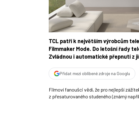
TCL patří k největším výrobcům tele
Filmmaker Mode. Do letošní řady tele
Zvládnou i automatické přepnutí z j
Přidat mezi oblíbené zdroje na Googlu
Filmoví fanoušci vědí, že pro nejlepší záži
z přesaturovaného studeného (známý napříkl