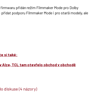
í firmwaru přidán režim Filmmaker Mode pro Dolby
 přidat podporu Filmmaker Mode i pro starší modely, ale
e si také:
í v Alze, TCL tam otevřelo obchod v obchodě
do diskuse
(4 názory)