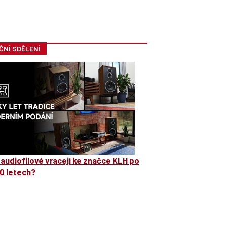
ČNÍ SDĚLENÍ
 audiofilové vracejí ke značce KLH po
0 letech?