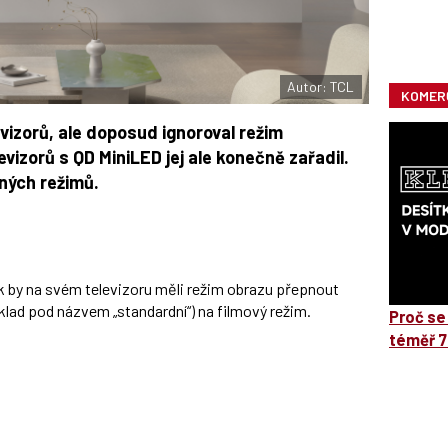
Autor: TCL
KOMER
vizorů, ale doposud ignoroval režim
vizorů s QD MiniLED jej ale konečně zařadil.
iných režimů.
tek by na svém televizoru měli režim obrazu přepnout
ad pod názvem „standardní“) na filmový režim.
Proč se
téměř 7