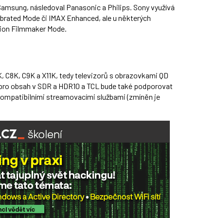
amsung, následoval Panasonic a Philips. Sony využívá
librated Mode či IMAX Enhanced, ale u některých
sion Filmmaker Mode.
K, C8K, C9K a X11K, tedy televizorů s obrazovkami QD
 pro obsah v SDR a HDR10 a TCL bude také podporovat
kompatibilními streamovacími službami (zmíněn je