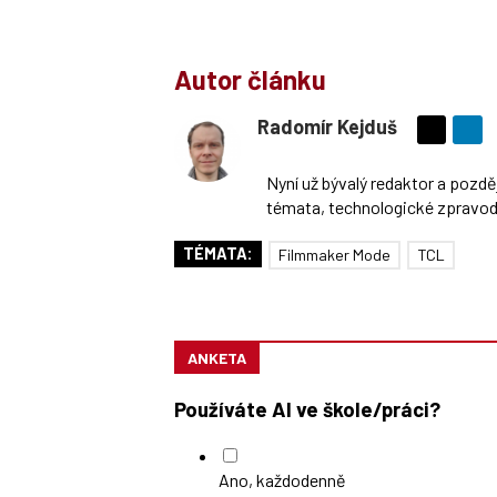
Autor článku
Radomír Kejduš
Sdílejte
na
Nyní už bývalý redaktor a pozd
síti
témata, technologické zpravoda
X
TÉMATA:
Filmmaker Mode
TCL
ANKETA
Používáte AI ve škole/práci?
Ano, každodenně