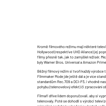
Kromě filmového režimu mají některé televi
Hollywood (respektive UHD Aliance) jej popr
filmy přesně tak, jak to zamýšlel režisér. M
byly Warner Bros, Universal a Amazon Prime
Běžný filmový režim si tvoří každý výrobce 
Filmmaker Mode jde ještě dál a je více stan
standardům Rec.709 a DCI-P3, i vhodně na
pohybu (telenovelový efekt) či zpracování o
Filmaři dříve lidem doporučovali, aby si vypn
telenovaly. Poté se dohodli s výrobci televi