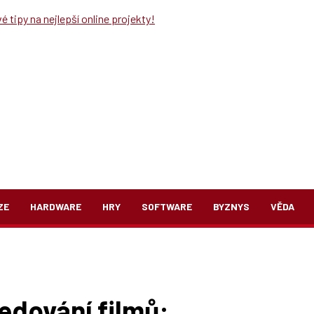
 tipy na nejlepší online projekty!
ZE
HARDWARE
HRY
SOFTWARE
BYZNYS
VĚDA
ledování filmů: