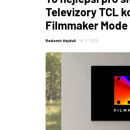
Televizory TCL k
Filmmaker Mode
Radomír Kejduš
19. 5. 2025