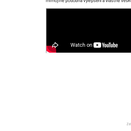
mimojiné podobná vylepšení a vlastně vešk
Zd