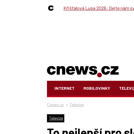
Křišťálová Lupa 2026: Dejte nám své
INTERNET
MOBILOVINKY
TELEVI
Cnews.cz
»
Televize
Televize
To nejlepší pro s