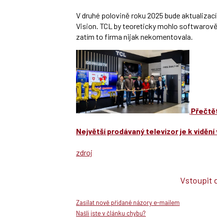
V druhé polovině roku 2025 bude aktualizac
Vision. TCL by teoreticky mohlo softwarově
zatím to firma nijak nekomentovala.
Přečtět
Největší prodávaný televizor je k viděn
zdroj
Vstoupit 
Zasílat nově přidané názory e-mailem
Našli jste v článku chybu?