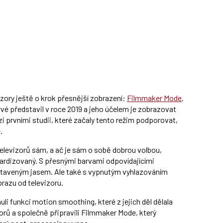
zory ještě o krok přesnější zobrazení:
Filmmaker Mode
.
vé představil v roce 2019 a jeho účelem je zobrazovat
ezi prvními studii, které začaly tento režim podporovat,
.
televizorů sám, a ač je sám o sobě dobrou volbou,
dardizovaný. S přesnými barvami odpovídajícími
staveným jasem. Ale také s vypnutým vyhlazováním
brazu od televizoru.
uli funkci motion smoothing, které z jejich děl dělala
zorů a společně připravili Filmmaker Mode, který