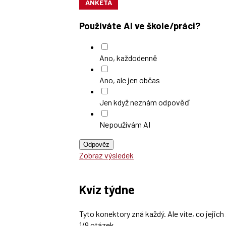
ANKETA
Používáte AI ve škole/práci?
Ano, každodenně
Ano, ale jen občas
Jen když neznám odpověď
Nepoužívám AI
Odpověz
Zobraz výsledek
Kvíz týdne
Tyto konektory zná každý. Ale víte, co jeji
1/9 otázek