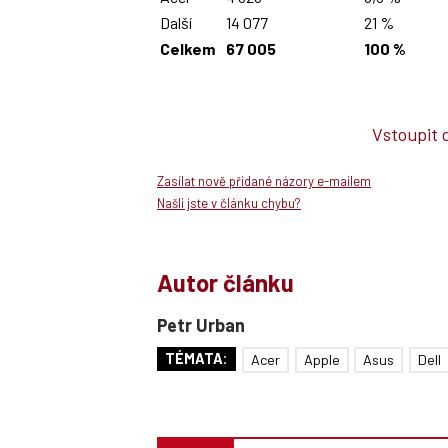
Další
14 077
21 %
Celkem
67 005
100 %
Vstoupit 
Zasílat nově přidané názory e-mailem
Našli jste v článku chybu?
Autor článku
Petr Urban
TÉMATA:
Acer
Apple
Asus
Dell