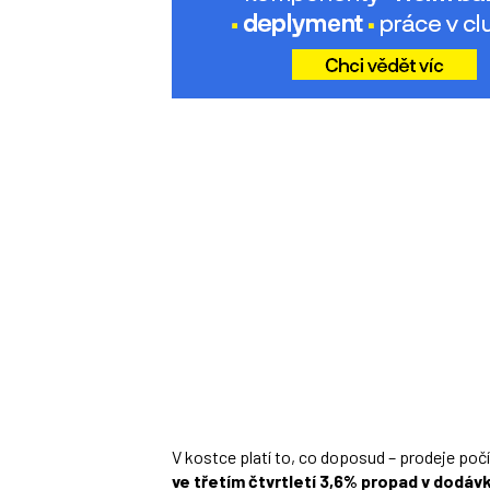
V kostce platí to, co doposud – prodeje poč
ve třetím čtvrtletí 3,6% propad v dodá