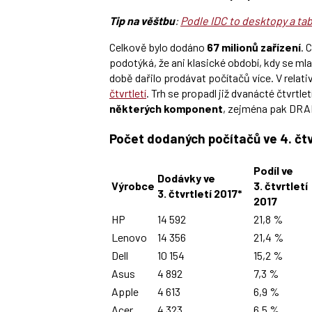
Tip na věštbu
:
Podle IDC to desktopy a tab
Celkově bylo dodáno
67 milionů zařízení
. 
podotýká, že ani klasické období, kdy se mlad
době dařilo prodávat počítačů více. V relati
čtvrtletí
. Trh se propadl již dvanácté čtvrtle
některých komponent
, zejména pak DRAM
Počet dodaných počítačů ve 4. čtv
Podíl ve
Dodávky ve
Výrobce
3. čtvrtletí
3. čtvrtletí 2017*
2017
HP
14 592
21,8 %
Lenovo
14 356
21,4 %
Dell
10 154
15,2 %
Asus
4 892
7,3 %
Apple
4 613
6,9 %
Acer
4 323
6,5 %