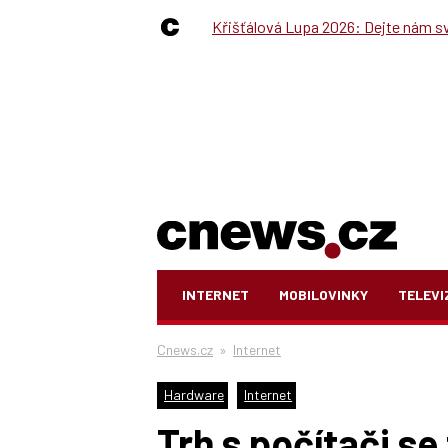
Křišťálová Lupa 2026: Dejte nám své
INTERNET
MOBILOVINKY
TELEVI
Cnews.cz
»
Internet
Hardware
Internet
Trh s počítači s