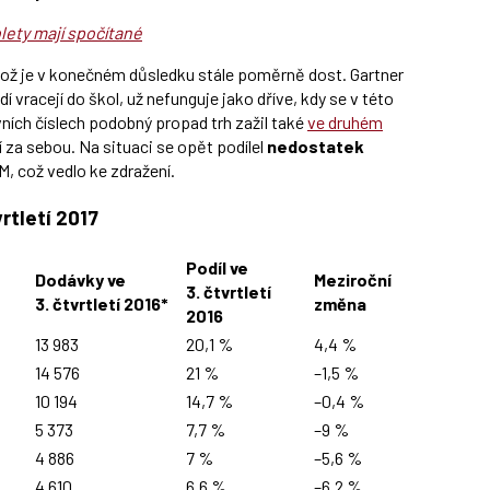
lety mají spočítané
Což je v konečném důsledku stále poměrně dost. Gartner
í vracejí do škol, už nefunguje jako dříve, kdy se v této
vních číslech podobný propad trh zažil také
ve druhém
tí za sebou. Na situaci se opět podílel
nedostatek
, což vedlo ke zdražení.
rtletí 2017
Podíl ve
Dodávky ve
Meziroční
3. čtvrtletí
3. čtvrtletí 2016*
změna
2016
13 983
20,1 %
4,4 %
14 576
21 %
–1,5 %
10 194
14,7 %
–0,4 %
5 373
7,7 %
–9 %
4 886
7 %
–5,6 %
4 610
6,6 %
–6,2 %