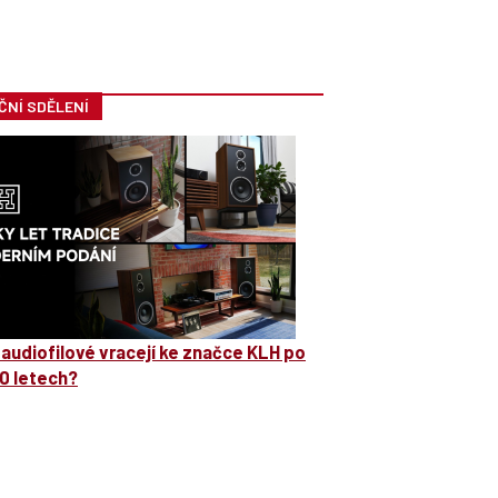
ČNÍ SDĚLENÍ
 audiofilové vracejí ke značce KLH po
0 letech?