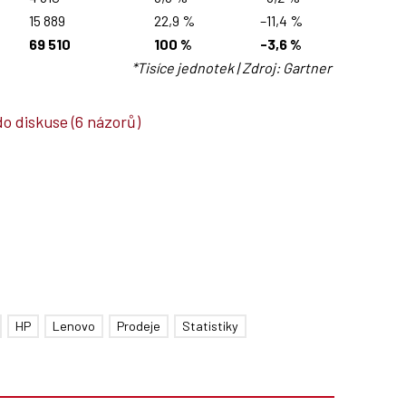
15 889
22,9 %
–11,4 %
69 510
100 %
-3,6 %
*Tisíce jednotek | Zdroj: Gartner
do diskuse
(6 názorů)
HP
Lenovo
Prodeje
Statistiky