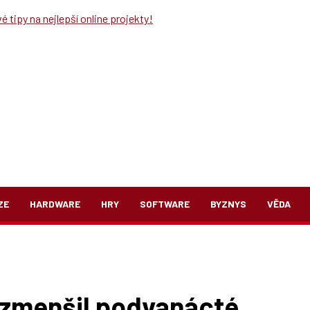
 tipy na nejlepší online projekty!
ZE
HARDWARE
HRY
SOFTWARE
BYZNYS
VĚDA
e zmenšil podvanácté