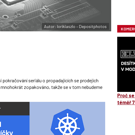
Autor: loriklaszlo – Depositphotos
KOMER
 pokračování seriálu o propadajících se prodejích
o a mnohokrát zopakováno, takže se v tom nebudeme
Proč se
téměř 7