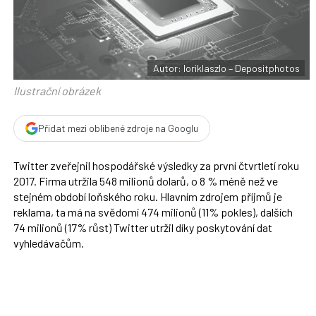
F
s
a
í
c
t
e
i
b
X
o
o
Autor: loriklaszlo – Depositphotos
k
u
Ilustrační obrázek
Přidat mezi oblíbené zdroje na Googlu
Twitter zveřejnil hospodářské výsledky za první čtvrtletí roku
2017. Firma utržila 548 milionů dolarů, o 8 % méně než ve
stejném období loňského roku. Hlavním zdrojem příjmů je
reklama, ta má na svědomí 474 milionů (11% pokles), dalších
74 milionů (17% růst) Twitter utržil díky poskytování dat
vyhledávačům.