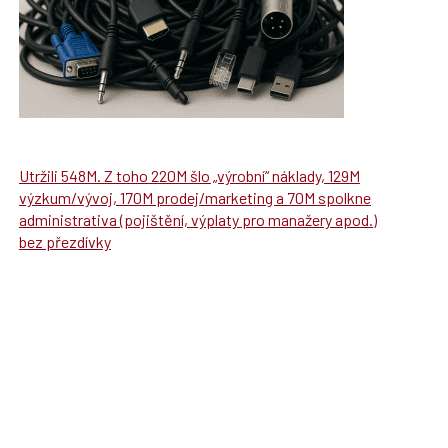
Utržili 548M. Z toho 220M šlo „výrobní“ náklady, 129M
výzkum/vývoj, 170M prodej/marketing a 70M spolkne
administrativa (pojištění, výplaty pro manažery apod.)
bez přezdívky