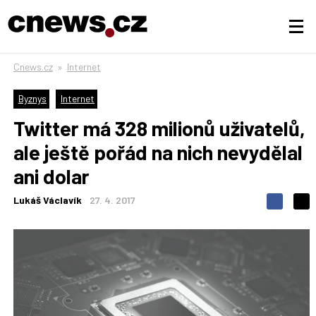
Cnews.cz
»
Internet
Byznys
Internet
Twitter má 328 milionů uživatelů,
ale ještě pořád na nich nevydělal
ani dolar
Lukáš Václavík
27. 4. 2017
S
S
S
d
d
d
í
í
í
l
l
e
e
l
j
j
t
e
t
e
e
t
n
n
a
a