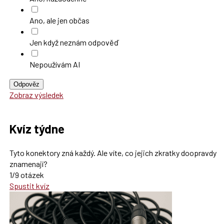
Ano, ale jen občas
Jen když neznám odpověď
Nepoužívám AI
Odpověz
Zobraz výsledek
Kvíz týdne
Tyto konektory zná každý. Ale víte, co jejich zkratky doopravdy
znamenají?
1/9 otázek
Spustit kvíz