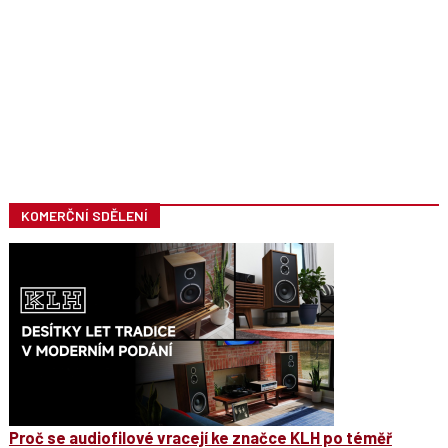
KOMERČNÍ SDĚLENÍ
Proč se audiofilové vracejí ke značce KLH po téměř