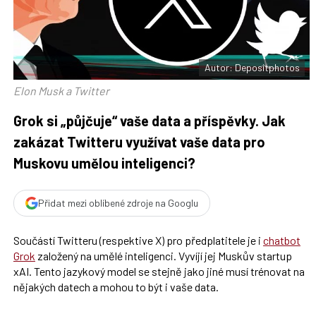
F
s
a
í
c
t
e
i
b
X
o
o
Autor: Depositphotos
k
u
Elon Musk a Twitter
Grok si „půjčuje“ vaše data a příspěvky. Jak
zakázat Twitteru využívat vaše data pro
Muskovu umělou inteligenci?
Přidat mezi oblíbené zdroje na Googlu
Součástí Twitteru (respektive X) pro předplatitele je i
chatbot
Grok
založený na umělé inteligenci. Vyvíjí jej Muskův startup
xAI. Tento jazykový model se stejně jako jiné musí trénovat na
nějakých datech a mohou to být i vaše data.