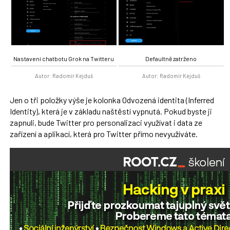
Nastavení chatbotu Grok na Twitteru
Defaultně zatrženo
Autor: Radomír Kejduš
Autor: Radomír Kejduš
Jen o tři položky výše je kolonka Odvozená identita (Inferred
Identity), která je v základu naštěstí vypnutá. Pokud byste ji
zapnuli, bude Twitter pro personalizaci využívat i data ze
zařízení a aplikací, která pro Twitter přímo nevyužíváte.