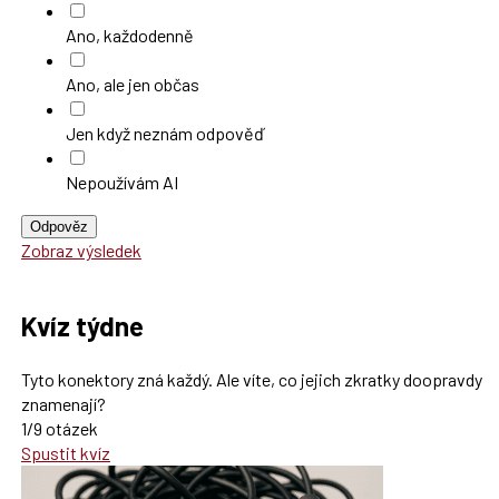
Ano, každodenně
Ano, ale jen občas
Jen když neznám odpověď
Nepoužívám AI
Odpověz
Zobraz výsledek
Kvíz týdne
Tyto konektory zná každý. Ale víte, co jejich zkratky doopravdy
znamenají?
1/9 otázek
Spustit kvíz