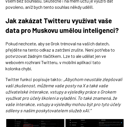
všem bez souhlasu. Skutečně i na mém účtu je využití dat
povoleno, aniž bych tento souhlas někdy udělil.
Jak zakázat Twitteru využívat vaše
data pro Muskovu umělou inteligenci?
Pokud nechcete, aby se Grok trénoval na vašich datech,
přejděte na tento odkaz a zatržení zrušte. Není potřeba to
potvrzovat žádným tlačítkem. Lze to ale udělat jen ve
webovém rozhraní Twitteru, v mobilní aplikaci tato
kolonka chybí.
Twitter funkci popisuje takto:
„Abychom neustále zlepšovali
vaši zkušenost, můžeme vaše posty na X a také vaše
uživatelské interakce, vstupy a výsledky práce s Grokem
využívat pro účely školení a vyladění. To také znamená, že
vaše interakce, vstupy a výsledky mohou být pro tyto účely
sdíleny s naším poskytovatelem služeb xAI.
“