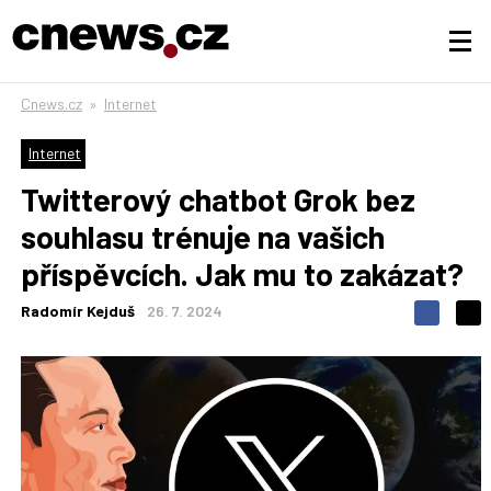
Cnews.cz
»
Internet
Internet
Twitterový chatbot Grok bez
souhlasu trénuje na vašich
příspěvcích. Jak mu to zakázat?
Radomír Kejduš
26. 7. 2024
S
S
S
d
d
d
í
í
í
l
l
e
e
l
j
j
t
e
t
e
e
t
n
n
a
a