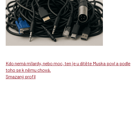
Kdo nemá milardy, nebo moc, ten je u dítěte Muska povl a podle
toho se k němu chová.
Smazaný profil