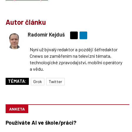
Autor článku
Radomír Kejduš
Sdílejte
na
Nyní už bývalý redaktor a později šéfredaktor
síti
Cnews se zaměřením na televizní témata,
X
technologické zpravodajství, mobilní operátory
a vědu.
TÉMATA:
Grok
Twitter
ANKETA
Používáte AI ve škole/práci?