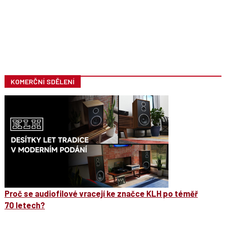
KOMERČNÍ SDĚLENÍ
Proč se audiofilové vracejí ke značce KLH po téměř
70 letech?