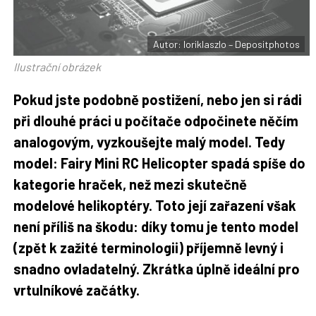
t
e
i
b
X
o
o
Autor: loriklaszlo – Depositphotos
k
u
Ilustrační obrázek
Pokud jste podobně postižení, nebo jen si rádi
při dlouhé práci u počítače odpočinete něčím
analogovým, vyzkoušejte malý model. Tedy
model:
Fairy Mini RC Helicopter
spadá spíše do
kategorie hraček, než mezi skutečně
modelové helikoptéry. Toto její zařazení však
není příliš na škodu: díky tomu je tento model
(zpět k zažité terminologii) příjemně levný i
snadno ovladatelný. Zkrátka úplně ideální pro
vrtulníkové začátky.