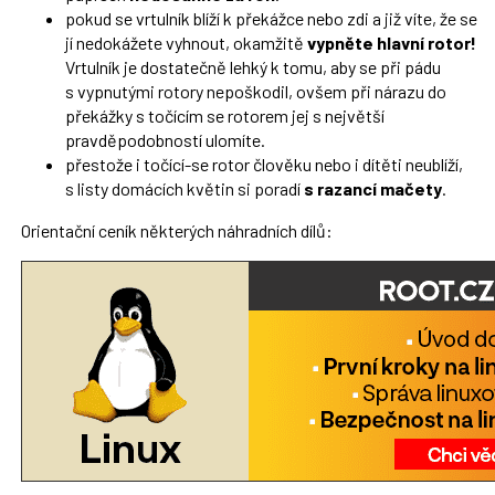
pokud se vrtulník blíží k překážce nebo zdi a již víte, že se
jí nedokážete vyhnout, okamžitě
vypněte hlavní rotor!
Vrtulník je dostatečně lehký k tomu, aby se při pádu
s vypnutými rotory nepoškodil, ovšem při nárazu do
překážky s točícím se rotorem jej s největší
pravděpodobností ulomíte.
přestože i točící-se rotor člověku nebo i dítěti neublíží,
s listy domácích květin si poradí
s razancí mačety
.
Orientační ceník některých náhradních dílů: