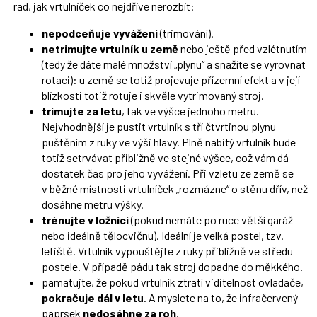
rad, jak vrtulníček co nejdříve nerozbít:
nepodceňuje vyvážení
(trimování).
netrimujte vrtulník u země
nebo ještě před vzlétnutím
(tedy že dáte malé množství „plynu“ a snažíte se vyrovnat
rotaci): u země se totiž projevuje přízemní efekt a v její
blízkosti totiž rotuje i skvěle vytrimovaný stroj.
trimujte za letu
, tak ve výšce jednoho metru.
Nejvhodnější je pustit vrtulník s tří čtvrtinou plynu
puštěním z ruky ve výši hlavy. Plně nabitý vrtulník bude
totiž setrvávat přibližně ve stejné výšce, což vám dá
dostatek čas pro jeho vyvážení. Při vzletu ze země se
v běžné místnosti vrtulníček „rozmázne“ o stěnu dřív, než
dosáhne metru výšky.
trénujte v ložnici
(pokud nemáte po ruce větší garáž
nebo ideálně tělocvičnu). Ideální je velká postel, tzv.
letiště. Vrtulník vypouštějte z ruky přibližně ve středu
postele. V případě pádu tak stroj dopadne do měkkého.
pamatujte, že pokud vrtulník ztratí viditelnost ovladače,
pokračuje dál v letu
. A myslete na to, že infračervený
paprsek
nedosáhne za roh
.