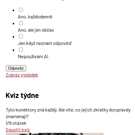
Ano, každodenně
Ano, ale jen občas
Jen když neznám odpověď
Nepoužívám AI
Odpověz
Zobraz výsledek
Kvíz týdne
Tyto konektory zná každý. Ale víte, co jejich zkratky doopravdy
znamenají?
1/9 otázek
Spustit kvíz