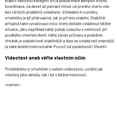
krabici věkovou kategorii 8+) a pokud máte alespoň trochu
koordinace, za deset až patnáct minut od prvního startu vše
bez větších problémů zvládnete. Vzhledem k rozměru
vrtulníčku je až překvapivé, jak je při letu stabilní. Stabilitě
přispívá také vyvažovací rotor, který dokáže zvládnout běžné
situace, jako například náhlý pohyb vzduchu v místnosti při
prudkého otevření dveří, náhlý závan průvanu a podobné.
Vrtulník je subjektivně stabilnější a lépe se ovládá než známější
(a také dražší) mikrovrtulník PiccoZ od společnosti Silverlit.
Videotest aneb věřte vlastním očím
Prohlédněte si vrtulníček v našem videotestu, uvidíte jak
všechny jeho detaily, tak i let v běžné místnosti.
<center>