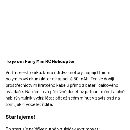
To je on: Fairy Mini RC Helicopter
Vnitřní elektroniku, která řídí dva motory, napájí lithium
polymerový akumulátor o kapacitě 50 mAh. Ten se dobíjí
prostřednictvím krátkého kabelu přímo z baterií dálkového
ovladače. Nabíjení trvá přibližně deset až patnáct minut a plně
nabitý vrtulník vydrží létat pět až sedm minut v závislosti na
tom, jak divoce let řídíte.
Startujeme!
Po startu je nejdříve nutné vrtulníček vytrimovat: