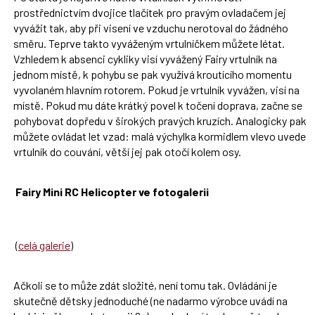
prostřednictvím dvojice tlačítek pro pravým ovladačem jej
vyvážit tak, aby při visení ve vzduchu nerotoval do žádného
směru. Teprve takto vyváženým vrtulníčkem můžete létat.
Vzhledem k absenci cykliky visí vyvážený Fairy vrtulník na
jednom místě, k pohybu se pak využívá kroutícího momentu
vyvolaném hlavním rotorem. Pokud je vrtulník vyvážen, visí na
místě. Pokud mu dáte krátký povel k točení doprava, začne se
pohybovat dopředu v širokých pravých kruzích. Analogicky pak
můžete ovládat let vzad: malá výchylka kormidlem vlevo uvede
vrtulník do couvání, větší jej pak otočí kolem osy.
Fairy Mini RC Helicopter ve fotogalerii
(
celá galerie
)
Ačkoli se to může zdát složité, není tomu tak. Ovládání je
skutečně dětsky jednoduché (ne nadarmo výrobce uvádí na