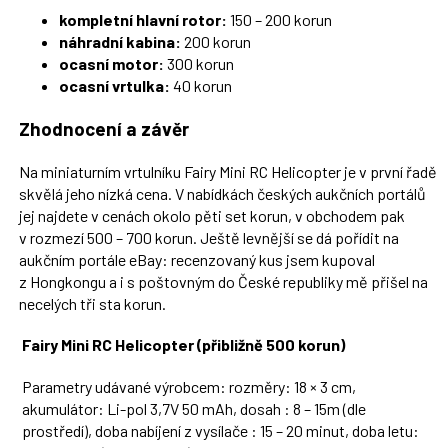
kompletní hlavní rotor:
150 – 200 korun
náhradní kabina:
200 korun
ocasní motor:
300 korun
ocasní vrtulka:
40 korun
Zhodnocení a závěr
Na miniaturním vrtulníku Fairy Mini RC Helicopter je v první řadě
skvělá jeho nízká cena. V nabídkách českých aukčních portálů
jej najdete v cenách okolo pěti set korun, v obchodem pak
v rozmezí 500 – 700 korun. Ještě levnější se dá pořídit na
aukčním portále eBay: recenzovaný kus jsem kupoval
z Hongkongu a i s poštovným do České republiky mě přišel na
necelých tři sta korun.
Fairy Mini RC Helicopter (přibližně 500 korun)
Parametry udávané výrobcem: rozměry: 18 × 3 cm,
akumulátor: Li-pol 3,7V 50 mAh, dosah : 8 – 15m (dle
prostředí), doba nabíjení z vysílače : 15 – 20 minut, doba letu: