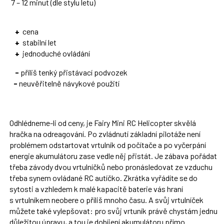
7 – 12 minut (dle stylu letu)
+
cena
+
stabilní let
+
jednoduché ovládání
-
příliš tenký přistávací podvozek
-
neuvěřitelně návykové použití
Odhlédneme-li od ceny, je Fairy Mini RC Helicopter skvělá
hračka na odreagování. Po zvládnutí základní pilotáže není
problémem odstartovat vrtulník od počítače a po vyčerpání
energie akumulátoru zase vedle něj přistát. Je zábava pořádat
třeba závody dvou vrtulníčků nebo pronásledovat ze vzduchu
třeba synem ovládané RC autíčko. Zkrátka vyřádíte se do
sytosti a vzhledem k malé kapacitě baterie vás hraní
s vrtulníkem neobere o příliš mnoho času. A svůj vrtulníček
můžete také vylepšovat: pro svůj vrtuník právě chystám jednu
důležitou úpravu, a tou je dobíjení akumulátoru přímo