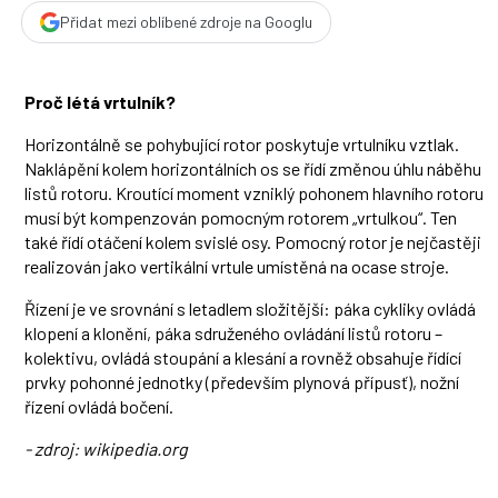
Přidat mezi oblíbené zdroje na Googlu
Proč létá vrtulník?
Horizontálně se pohybující rotor poskytuje vrtulníku vztlak.
Naklápění kolem horizontálních os se řídí změnou úhlu náběhu
listů rotoru. Kroutící moment vzniklý pohonem hlavního rotoru
musí být kompenzován pomocným rotorem „vrtulkou“. Ten
také řídí otáčení kolem svislé osy. Pomocný rotor je nejčastěji
realizován jako vertikální vrtule umístěná na ocase stroje.
Řízení je ve srovnání s letadlem složitější: páka cykliky ovládá
klopení a klonění, páka sdruženého ovládání listů rotoru –
kolektivu, ovládá stoupání a klesání a rovněž obsahuje řídící
prvky pohonné jednotky (především plynová přípusť), nožní
řízení ovládá bočení.
- zdroj: wikipedia.org