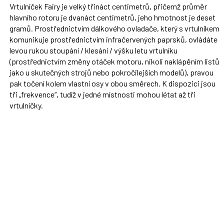
Vrtulníček Fairy je velký třináct centimetrů, přičemž průměr
hlavního rotoru je dvanáct centimetrů, jeho hmotnost je deset
gramů. Prostřednictvím dálkového ovladače, který s vrtulníkem
komunikuje prostřednictvím infračervených paprsků, ovládáte
levou rukou stoupání / klesání / výšku letu vrtulníku
(prostřednictvím změny otáček motoru, nikoli naklápěním listů
jako u skutečných strojů nebo pokročilejších modelů), pravou
pak točení kolem vlastní osy v obou směrech. K dispozici jsou
tři „frekvence“, tudíž v jedné místnosti mohou létat až tři
vrtulníčky.