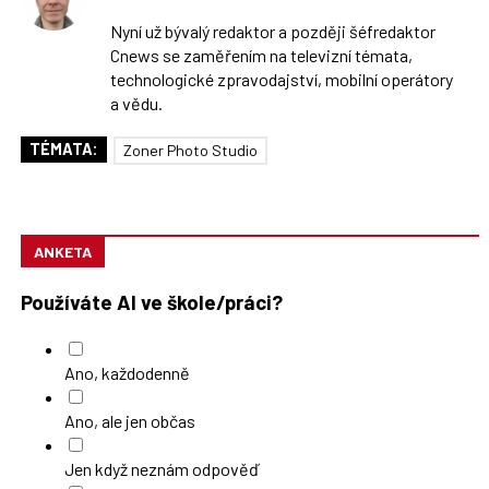
Sdílejte
na
Nyní už bývalý redaktor a později šéfredaktor
síti
Cnews se zaměřením na televizní témata,
X
technologické zpravodajství, mobilní operátory
a vědu.
TÉMATA:
Zoner Photo Studio
ANKETA
Používáte AI ve škole/práci?
Ano, každodenně
Ano, ale jen občas
Jen když neznám odpověď