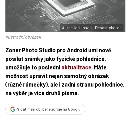
F
s
a
í
c
t
e
i
b
X
o
o
Autor: loriklaszlo – Depositphotos
k
u
Ilustrační obrázek
Zoner Photo Studio pro Android umí nově
posílat snímky jako fyzické pohlednice,
umožňuje to poslední
aktualizace
. Máte
možnost upravit nejen samotný obrázek
(různé rámečky), ale i zadní stranu pohlednice,
na výběr je více druhů písma.
Přidat mezi oblíbené zdroje na Googlu