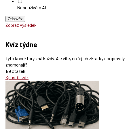
Nepoužívám AI
Odpověz
Zobraz výsledek
Kvíz týdne
Tyto konektory zná každý. Ale víte, co jejich zkratky doopravdy
znamenají?
1/9 otázek
Spustit kvíz