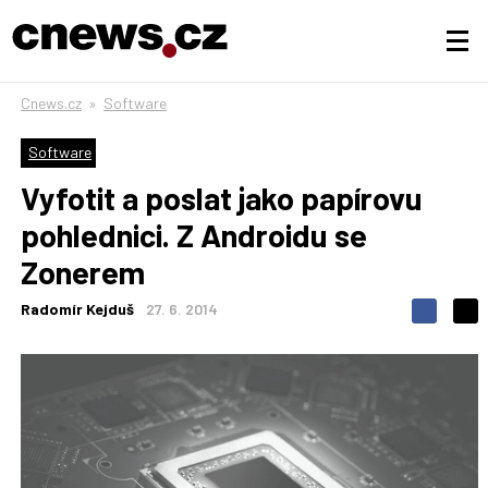
Cnews.cz
»
Software
Software
Vyfotit a poslat jako papírovu
pohlednici. Z Androidu se
Zonerem
Radomír Kejduš
27. 6. 2014
S
S
S
d
d
d
í
í
í
l
l
e
e
l
j
j
t
e
t
e
e
t
n
n
a
a