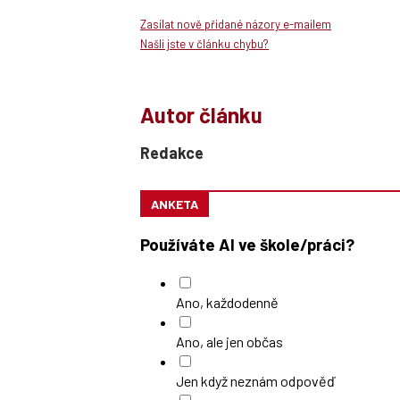
Zasílat nově přidané názory e-mailem
Našli jste v článku chybu?
Autor článku
Redakce
ANKETA
Používáte AI ve škole/práci?
Ano, každodenně
Ano, ale jen občas
Jen když neznám odpověď