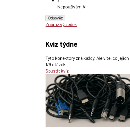
Nepoužívám AI
Odpověz
Zobraz výsledek
Kvíz týdne
Tyto konektory zná každý. Ale víte, co jeji
1/9 otázek
Spustit kvíz