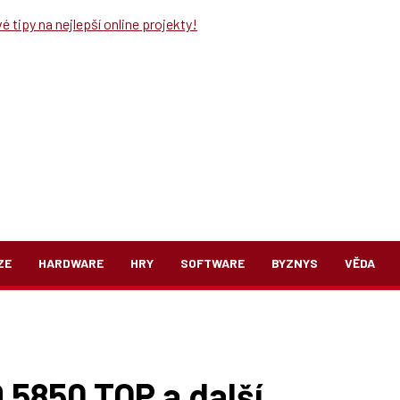
 tipy na nejlepší online projekty!
ZE
HARDWARE
HRY
SOFTWARE
BYZNYS
VĚDA
 5850 TOP a další