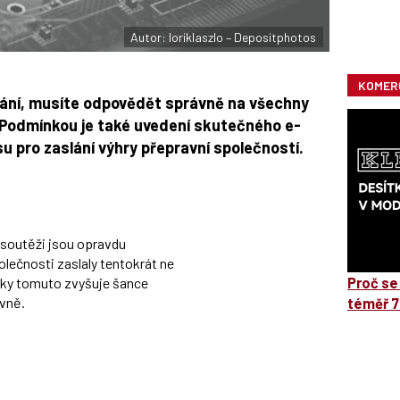
Autor: loriklaszlo – Depositphotos
KOMER
vání, musíte odpovědět správně na všechny
. Podmínkou je také uvedení skutečného e-
u pro zaslání výhry přepravní společností.
o soutěži jsou opravdu
lečnosti zaslaly tentokrát ne
 díky tomuto zvyšuje šance
Proč se
ávně.
téměř 7