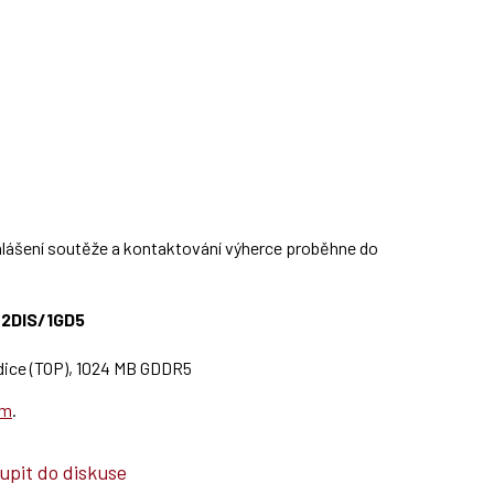
hlášení soutěže a kontaktování výherce proběhne do
/2DIS/1GD5
dice (TOP), 1024 MB GDDR5
em
.
upit do diskuse