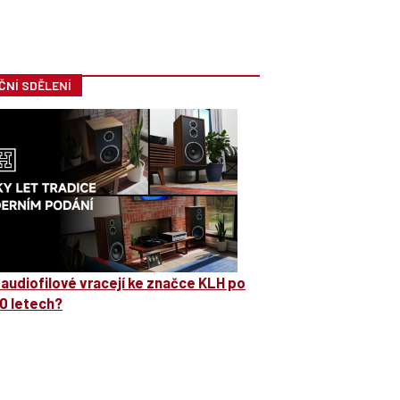
ČNÍ SDĚLENÍ
 audiofilové vracejí ke značce KLH po
0 letech?