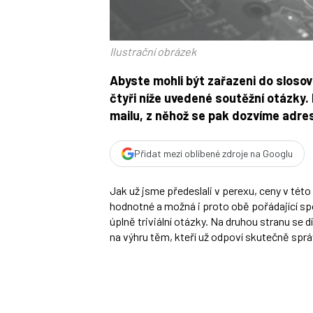
Ilustrační obrázek
Abyste mohli být zařazeni do sloso
čtyři níže uvedené soutěžní otázky
mailu, z něhož se pak dozvíme adres
Přidat mezi oblíbené zdroje na Googlu
Jak už jsme předeslali v perexu, ceny v tét
hodnotné a možná i proto obě pořádající spo
úplně triviální otázky. Na druhou stranu se
na výhru těm, kteří už odpoví skutečně spr