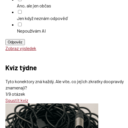
Ano, ale jen občas
Jen když neznám odpověď
Nepoužívám AI
Odpověz
Zobraz výsledek
Kvíz týdne
Tyto konektory zná každý. Ale víte, co jejich zkratky doopravdy
znamenají?
1/9 otázek
Spustit kvíz