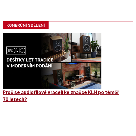
KOMERČNÍ SDĚLENÍ
Proč se audiofilové vracejí ke značce KLH po téměř
70 letech?