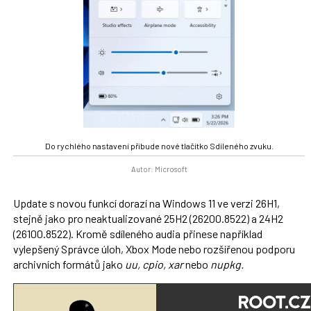
Do rychlého nastavení přibude nové tlačítko Sdíleného zvuku.
Autor: Microsoft
Update s novou funkcí dorazí na Windows 11 ve verzi 26H1,
stejně jako pro neaktualizované 25H2 (26200.8522) a 24H2
(26100.8522). Kromě sdíleného audia přinese například
vylepšený Správce úloh, Xbox Mode nebo rozšířenou podporu
archivních formátů jako
uu, cpio, xar
nebo
nupkg.