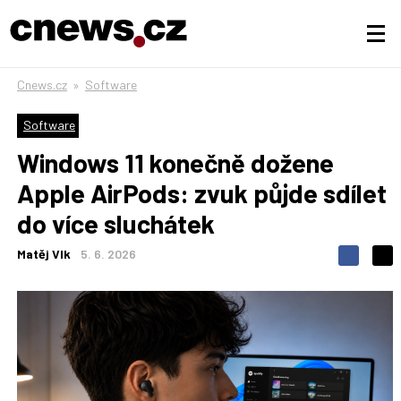
Cnews.cz
»
Software
Software
Windows 11 konečně dožene
Apple AirPods: zvuk půjde sdílet
do více sluchátek
Matěj Vlk
5. 6. 2026
S
S
S
d
d
d
í
í
í
l
l
e
e
l
j
j
t
e
t
e
e
t
n
n
a
a