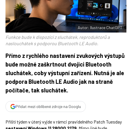
F
s
a
í
c
t
e
i
b
X
o
o
Autor: Ilustrace ChatGPT
k
u
Funkce bude k dispozici z sluchátek, reproduktorů a
naslouchátek s podporou Bluetooth LE Audio.
Přímo z rychlého nastavení zvukových výstupů
bude možné zaškrtnout dvojici Bluetooth
sluchátek, coby výstupní zařízení. Nutná je ale
podpora Bluetooth LE Audio jak na straně
počítače, tak sluchátek.
Přidat mezi oblíbené zdroje na Googlu
Příští týden v úterý vyjde v rámci pravidelného Patch Tuesday
sestavení Windows 11 28000.2179
. Mimo jiné bude