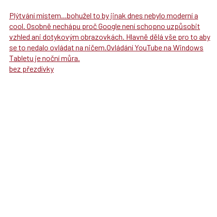
Plýtvání místem...bohužel to by jinak dnes nebylo moderní a
cool. Osobně nechápu proč Google není schopno uzpůsobit
vzhled ani dotykovým obrazovkách. Hlavně dělá vše pro to aby
se to nedalo ovládat na ničem.Ovládání YouTube na Windows
Tabletu je noční můra.
bez přezdívky