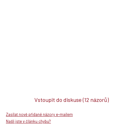
Vstoupit do diskuse
(12 názorů)
Zasílat nově přidané názory e-mailem
Našli jste v článku chybu?