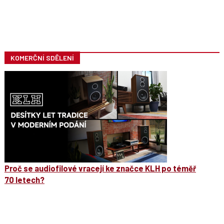
KOMERČNÍ SDĚLENÍ
Proč se audiofilové vracejí ke značce KLH po téměř
70 letech?