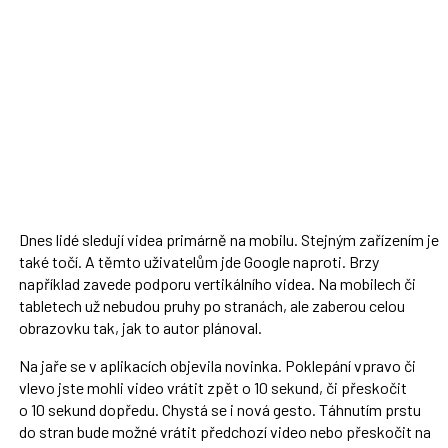
Dnes lidé sledují videa primárně na mobilu. Stejným zařízením je
také točí. A těmto uživatelům jde Google naproti. Brzy
například zavede podporu vertikálního videa. Na mobilech či
tabletech už nebudou pruhy po stranách, ale zaberou celou
obrazovku tak, jak to autor plánoval.
Na jaře se v aplikacích objevila novinka. Poklepání vpravo či
vlevo jste mohli video vrátit zpět o 10 sekund, či přeskočit
o 10 sekund dopředu. Chystá se i nová gesto. Táhnutím prstu
do stran bude možné vrátit předchozí video nebo přeskočit na