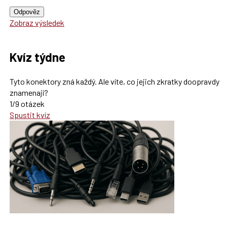
Odpověz
Zobraz výsledek
Kvíz týdne
Tyto konektory zná každý. Ale víte, co jejich zkratky doopravdy
znamenají?
1/9 otázek
Spustit kvíz