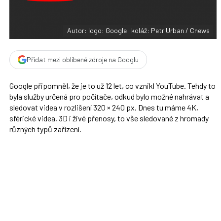
t
e
i
b
X
o
o
Autor: logo: Google | koláž: Petr Urban / Cnews
k
u
Přidat mezi oblíbené zdroje na Googlu
Google připomněl, že je to už 12 let, co vznikl YouTube. Tehdy to
byla služby určená pro počítače, odkud bylo možné nahrávat a
sledovat videa v rozlišení 320 × 240 px. Dnes tu máme 4K,
sférické videa, 3D i živé přenosy, to vše sledované z hromady
různých typů zařízení.