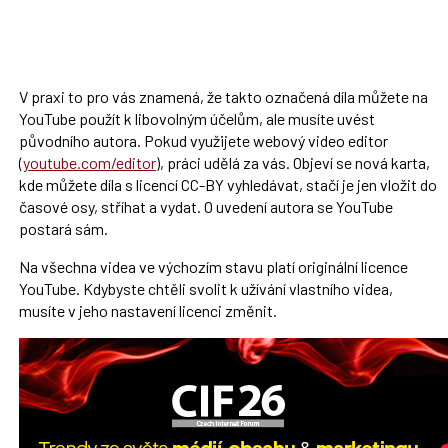
V praxi to pro vás znamená, že takto označená díla můžete na
YouTube použít k libovolným účelům, ale musíte uvést
původního autora. Pokud využijete webový video editor
(
youtube.com/editor
), práci udělá za vás. Objeví se nová karta,
kde můžete díla s licencí CC-BY vyhledávat, stačí je jen vložit do
časové osy, stříhat a vydat. O uvedení autora se YouTube
postará sám.
Na všechna videa ve výchozím stavu platí originální licence
YouTube. Kdybyste chtěli svolit k užívání vlastního videa,
musíte v jeho nastavení licenci změnit.