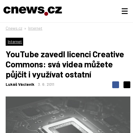
Cnews.cz
»
Internet
Internet
YouTube zavedl licenci Creative
Commons: svá videa můžete
půjčit i využívat ostatní
Lukáš Václavík
3. 6. 2011
S
S
S
d
d
d
í
í
í
l
l
e
e
l
j
j
t
e
t
e
e
t
n
n
a
a