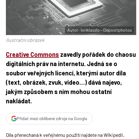
F
s
a
í
c
t
e
i
b
X
o
o
Autor: loriklaszlo – Depositphotos
k
u
Ilustrační obrázek
Creative Commons
zavedly pořádek do chaosu
digitálních práv na internetu. Jedná se o
soubor veřejných licencí, kterými autor díla
(text, obrázek, zvuk, video…) dává najevo,
jakým způsobem s ním mohou ostatní
nakládat.
Přidat mezi oblíbené zdroje na Googlu
Díla přenechaná k veřejnému použití najdete na Wikipedii,