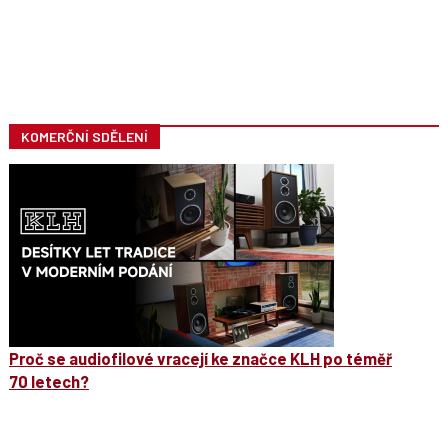
KOMERČNÍ SDĚLENÍ
Proč se audiofilové vracejí ke značce KLH po téměř
70 letech?