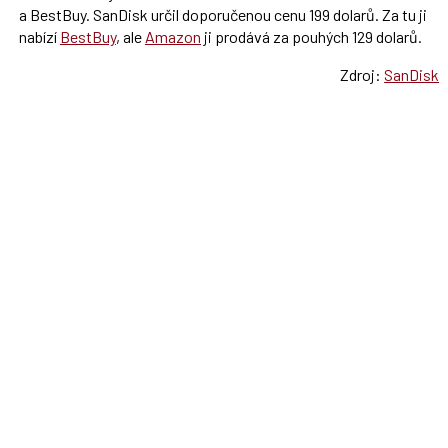
a BestBuy. SanDisk určil doporučenou cenu 199 dolarů. Za tu ji
nabízí
BestBuy
, ale
Amazon
ji prodává za pouhých 129 dolarů.
Zdroj:
SanDisk