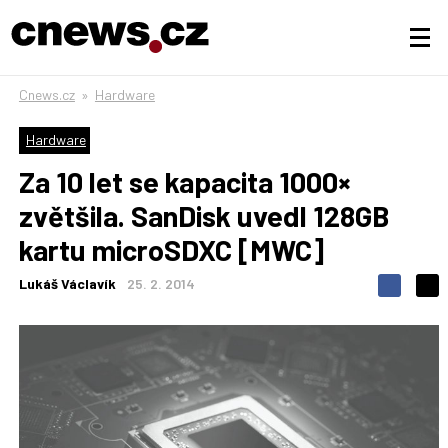
Cnews.cz
»
Hardware
Hardware
Za 10 let se kapacita 1000×
zvětšila. SanDisk uvedl 128GB
kartu microSDXC [MWC]
Lukáš Václavík
25. 2. 2014
S
S
S
d
d
d
í
í
í
l
l
e
e
l
j
j
t
e
t
e
e
t
n
n
a
a