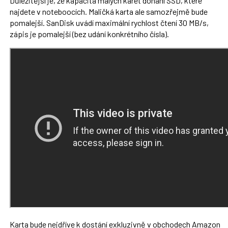
Důležitější je, že kapacita malých karet dohání SSD, které
najdete v noteboocích. Maličká karta ale samozřejmě bude
pomalejší. SanDisk uvádí maximální rychlost čtení 30 MB/s,
zápis je pomalejší (bez udání konkrétního čísla).
Karta bude nejdříve k dostání exkluzivně v obchodech Amazon