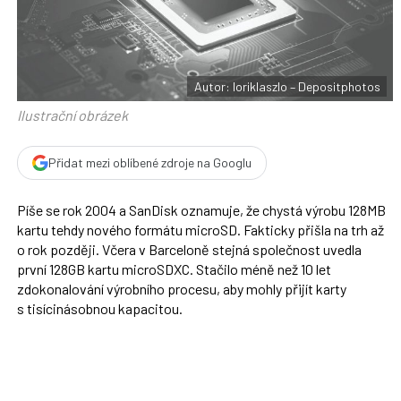
F
s
a
í
c
t
e
i
b
X
o
o
Autor: loriklaszlo – Depositphotos
k
u
Ilustrační obrázek
Přidat mezi oblíbené zdroje na Googlu
Píše se rok 2004 a SanDisk oznamuje, že chystá výrobu 128MB
kartu tehdy nového formátu microSD. Fakticky přišla na trh až
o rok později. Včera v Barceloně stejná společnost uvedla
první 128GB kartu microSDXC. Stačilo méně než 10 let
zdokonalování výrobního procesu, aby mohly přijít karty
s tisícinásobnou kapacitou.