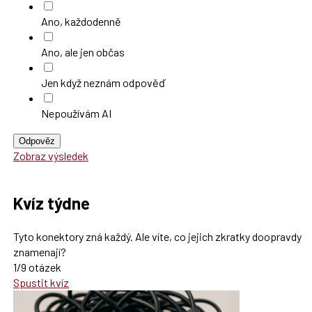
Ano, každodenně
Ano, ale jen občas
Jen když neznám odpověď
Nepoužívám AI
Odpověz
Zobraz výsledek
Kvíz týdne
Tyto konektory zná každý. Ale víte, co jejich zkratky doopravdy
znamenají?
1/9 otázek
Spustit kvíz