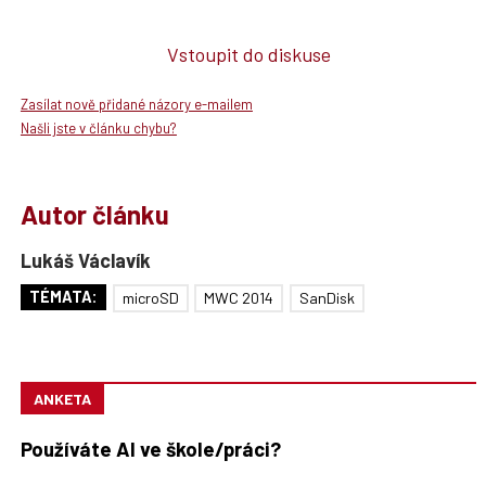
Vstoupit do diskuse
Zasílat nově přidané názory e-mailem
Našli jste v článku chybu?
Autor článku
Lukáš Václavík
TÉMATA:
microSD
MWC 2014
SanDisk
ANKETA
Používáte AI ve škole/práci?