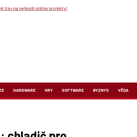
 tipy na nejlepší online projekty!
ZE
HARDWARE
HRY
SOFTWARE
BYZNYS
VĚDA
 chladič pro