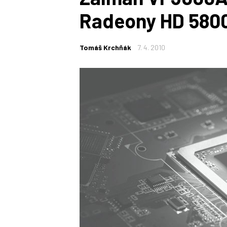
Radeony HD 580
Tomáš Krchňák
7. 4. 2010