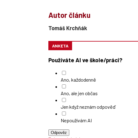
Autor článku
Tomáš Krchňák
ANKETA
Používáte AI ve škole/práci?
Ano, každodenně
Ano, ale jen občas
Jen když neznám odpověď
Nepoužívám AI
Odpověz