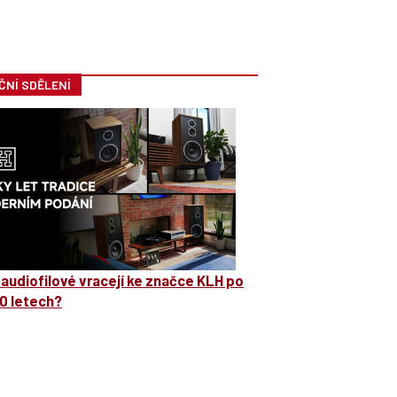
ČNÍ SDĚLENÍ
 audiofilové vracejí ke značce KLH po
0 letech?