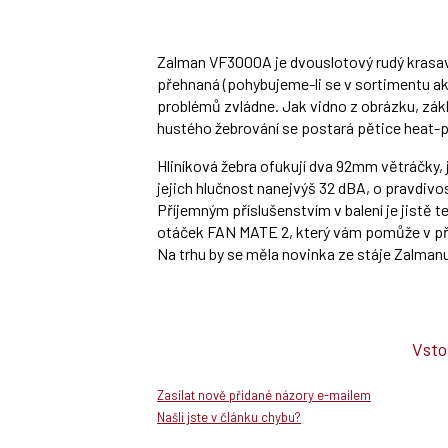
Zalman VF3000A je dvouslotový rudý krasave
přehnaná (pohybujeme-li se v sortimentu akt
problémů zvládne. Jak vidno z obrázku, zákl
hustého žebrování se postará pětice heat-p
Hliníková žebra ofukují dva 92mm větráčky, 
jejich hlučnost nanejvýš 32 dBA, o pravdi
Příjemným příslušenstvím v balení je jistě 
otáček FAN MATE 2, který vám pomůže v příp
Na trhu by se měla novinka ze stáje Zalmanu
Vsto
Zasílat nově přidané názory e-mailem
Našli jste v článku chybu?