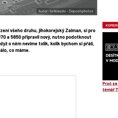
Autor: loriklaszlo – Depositphotos
KOMER
ení všeho druhu, jihokorejský Zalman, si pro
70 a 5850 připravil nový, nutno podotknout
když o něm nevíme tolik, kolik bychom si přáli,
málo, co máme.
Proč se
téměř 7