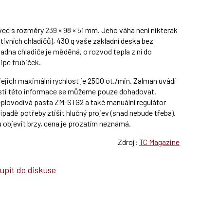
c s rozměry 239 × 98 × 51 mm. Jeho váha není nikterak
ivních chladičů), 430 g vaše základní deska bez
adna chladiče je měděná, o rozvod tepla z ní do
ipe trubiček.
jejich maximální rychlost je 2500 ot./min. Zalman uvádí
vosti této informace se můžeme pouze dohadovat.
teplovodivá pasta ZM-STG2 a také manuální regulátor
adě potřeby ztišit hlučný projev (snad nebude třeba).
 objevit brzy, cena je prozatím neznámá.
Zdroj:
TC Magazine
upit do diskuse