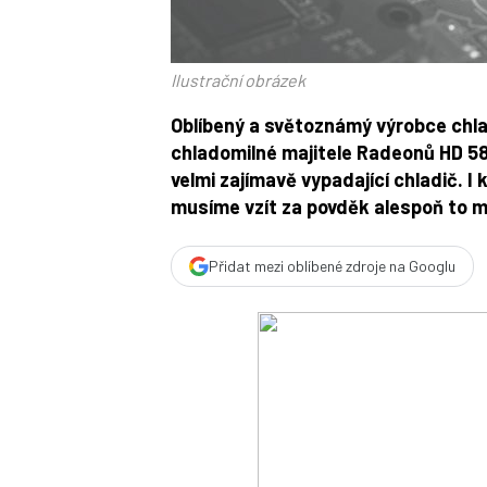
Ilustrační obrázek
Oblíbený a světoznámý výrobce chlaz
chladomilné majitele Radeonů HD 58
velmi zajímavě vypadající chladič. I 
musíme vzít za povděk alespoň to 
Přidat mezi oblíbené zdroje na Googlu