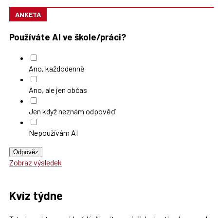
ANKETA
Používáte AI ve škole/práci?
Ano, každodenně
Ano, ale jen občas
Jen když neznám odpověď
Nepoužívám AI
Odpověz
Zobraz výsledek
Kvíz týdne