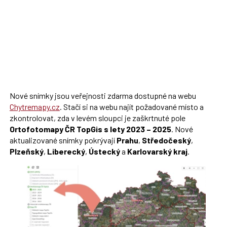
Nové snímky jsou veřejnosti zdarma dostupné na webu
Chytremapy.cz
. Stačí si na webu najít požadované místo a
zkontrolovat, zda v levém sloupci je zaškrtnuté pole
Ortofotomapy ČR TopGis s lety 2023 – 2025
. Nové
aktualizované snímky pokrývají
Prahu
,
Středočeský
,
Plzeňský
,
Liberecký
,
Ústecký
a
Karlovarský kraj
.