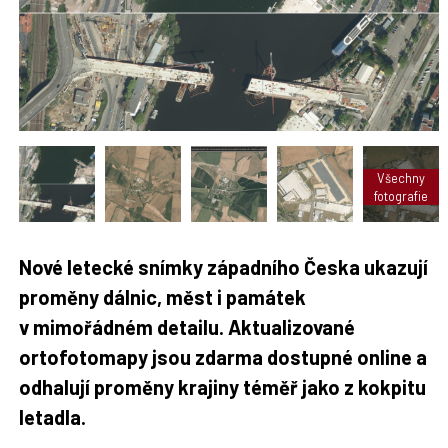
t
n
n
a
a
F
s
a
í
c
t
e
i
b
X
o
o
k
u
Všechny
fotografie
Nové letecké snímky západního Česka ukazují
proměny dálnic, měst i památek
v mimořádném detailu. Aktualizované
ortofotomapy jsou zdarma dostupné online a
odhalují proměny krajiny téměř jako z kokpitu
letadla.