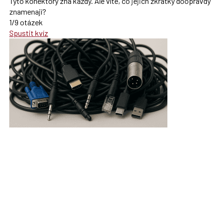
Tyto konektory zná každý. Ale víte, co jejich zkratky doopravdy
znamenají?
1/9 otázek
Spustit kvíz