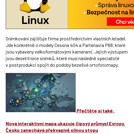
Snímkování zajišťuje firma prostřednictvím vlastních letadel.
Jde konkrétně o modely Cessna 404 a Partenavia P68, které
jsou vybaveny velkoformátovými kamerami. Jejich výstupem
jsou desetitisíce snímků, které musí následně specialisté
v postprodukci spojit do podoby bezešvé ortofotomapy.
Přečtěte si také:
Nová interaktivní mapa ukazuje čipový průmysl Evropy.
Česko zanechává překvapivě silnou stopu