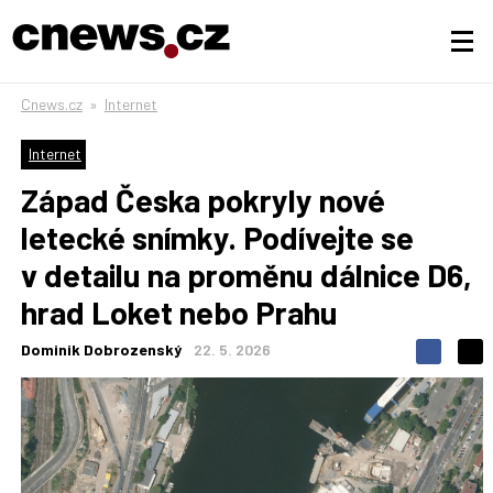
Cnews.cz
»
Internet
Internet
Západ Česka pokryly nové
letecké snímky. Podívejte se
v detailu na proměnu dálnice D6,
hrad Loket nebo Prahu
Dominik Dobrozenský
22. 5. 2026
S
S
S
d
d
d
í
í
í
l
l
e
e
l
j
j
t
e
t
e
e