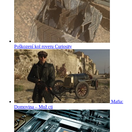
Poškození kol roveru Curiosity
Mafia:
Domovina – Muž cti