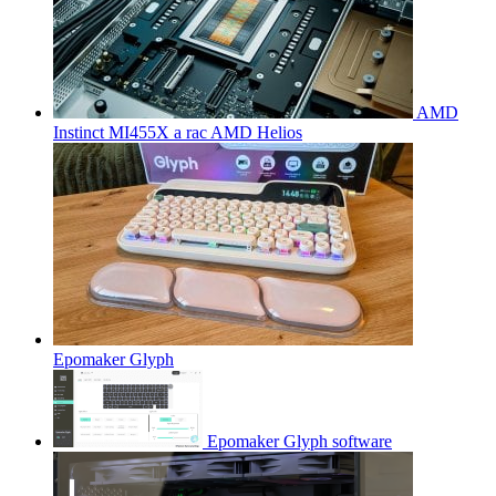
AMD
Instinct MI455X a rac AMD Helios
Epomaker Glyph
Epomaker Glyph software