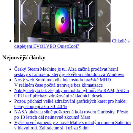
Chladič s
displejem EVOLVEO QuietCool7
Nejnovější články
Český Steam Machine je tu. Alza začíná prodávat herní
sestavy s Linuxem, který je skvělou náhradou za Windows
Nový web Smrdíme odhaluje ostudu pražské MHD.
V reálném čase počítá tramvaje bez klimatizace
Nikdy nebylo tak zle, aby nemohlo být hůř: Po RAM, SSD a
GPU teď přichází zdražování základních desek
Pozor, přichází velké zdražování grafických karet pro hráče:
Ceny stoupají až o 30–40 %
NASA ukázala silně poškozená kola roveru Curiosity. Přesto
po 13 letech dál neúnavně zkoumá Mars
Vyšel první gameplay z nové Mafie s mladým donem Salierim
v hlavní roli. Zahrajeme si ji už za 9 dní