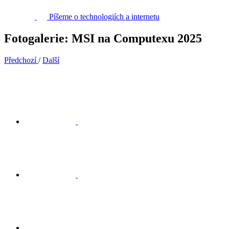
Píšeme o technologiích a internetu
Fotogalerie: MSI na Computexu 2025
Předchozí
/
Další