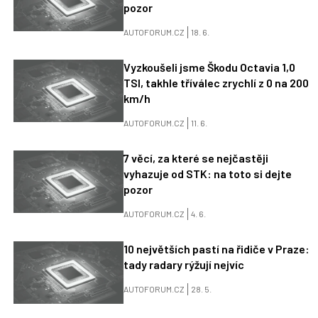
pozor
AUTOFORUM.CZ
18. 6.
Vyzkoušeli jsme Škodu Octavia 1,0
TSI, takhle tříválec zrychlí z 0 na 200
km/h
AUTOFORUM.CZ
11. 6.
7 věcí, za které se nejčastěji
vyhazuje od STK: na toto si dejte
pozor
AUTOFORUM.CZ
4. 6.
10 největších pastí na řidiče v Praze:
tady radary rýžují nejvíc
AUTOFORUM.CZ
28. 5.