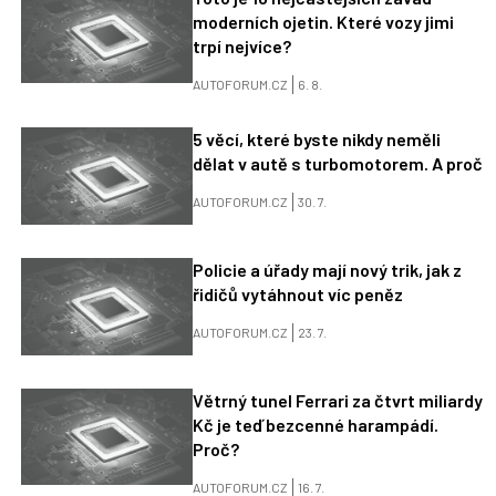
moderních ojetin. Které vozy jimi
trpí nejvíce?
AUTOFORUM.CZ
6. 8.
5 věcí, které byste nikdy neměli
dělat v autě s turbomotorem. A proč
AUTOFORUM.CZ
30. 7.
Policie a úřady mají nový trik, jak z
řidičů vytáhnout víc peněz
AUTOFORUM.CZ
23. 7.
Větrný tunel Ferrari za čtvrt miliardy
Kč je teď bezcenné harampádí.
Proč?
AUTOFORUM.CZ
16. 7.