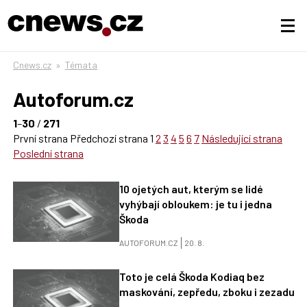
Cnews.cz
»
Témata
Autoforum.cz
1
–
30
/
271
První strana
Předchozí strana
1
2
3
4
5
6
7
Následující strana
Poslední strana
10 ojetých aut, kterým se lidé
vyhýbají obloukem: je tu i jedna
Škoda
AUTOFORUM.CZ
20. 8.
Toto je celá Škoda Kodiaq bez
maskování, zepředu, zboku i zezadu