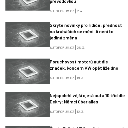
převodovkou
AUTOFORUM.CZ
2. 4.
Skryté novinky pro řidiče: přednost
na kruháčích se mění. A není to
jediná změna
AUTOFORUM.CZ
26. 3.
Poruchovost motorů aut dle
značek: koncern VW opět líže dno
AUTOFORUM.CZ
19. 3.
Nejspolehlivější ojetá auta 10 tříd dle
Dekry: Němci über alles
AUTOFORUM.CZ
12. 3.