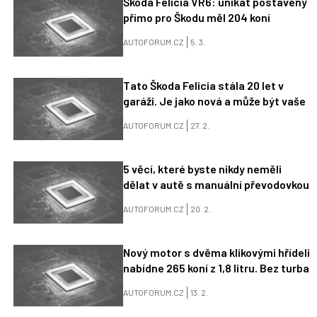
Škoda Felicia VR6: unikát postavený
přímo pro Škodu měl 204 koní
AUTOFORUM.CZ
5. 3.
Tato Škoda Felicia stála 20 let v
garáži. Je jako nová a může být vaše
AUTOFORUM.CZ
27. 2.
5 věcí, které byste nikdy neměli
dělat v autě s manuální převodovkou
AUTOFORUM.CZ
20. 2.
Nový motor s dvěma klikovými hřídeli
nabídne 265 koní z 1,8 litru. Bez turba
AUTOFORUM.CZ
13. 2.