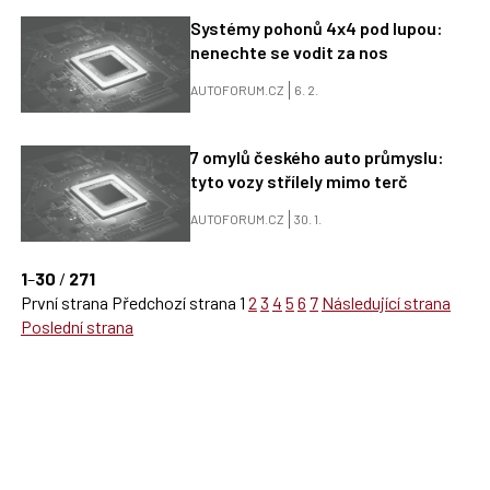
Systémy pohonů 4x4 pod lupou:
nenechte se vodit za nos
AUTOFORUM.CZ
6. 2.
7 omylů českého auto průmyslu:
tyto vozy střílely mimo terč
AUTOFORUM.CZ
30. 1.
1
–
30
/
271
První strana
Předchozí strana
1
2
3
4
5
6
7
Následující strana
Poslední strana