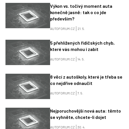
Výkon vs. točivý moment auta
konečně jasně: tak o co jde
především?
AUTOFORUM.CZ
21. 5.
5 přehlížených řidičských chyb,
které vás mohou i zabít
AUTOFORUM.CZ
14. 5.
8 věcí z autoškoly, které je třeba se
co nejdříve odnaučit
AUTOFORUM.CZ
7. 5.
Nejporuchovější nová auta: těmto
se vyhněte, chcete-li dojet
AUTOFORUM.CZ
30. 4.