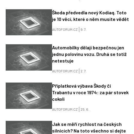
Škoda předvedla nový Kodiaq. Toto
je 10 věcí, které o něm musíte vědět
AUTOFORUM.CZ
9. 7.
Automobilky dělají bezpečnou jen
jednu polovinu vozu. Druhá se totiž
netestuje
AUTOFORUM.CZ
2. 7.
Příplatková výbava Škody či
Trabantu v roce 1974: za pár stovek
cokoli
AUTOFORUM.CZ
25. 6.
Jak se měří rychlost na českých
silnicích? Na toto všechno si dejte