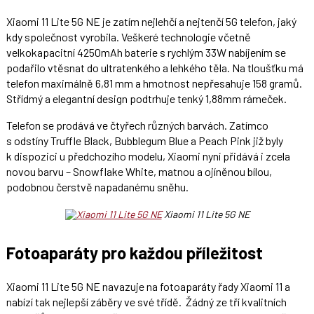
Xiaomi 11 Lite 5G NE je zatím nejlehčí a nejtenčí 5G telefon, jaký
kdy společnost vyrobila. Veškeré technologie včetně
velkokapacitní 4250mAh baterie s rychlým 33W nabíjením se
podařilo vtěsnat do ultratenkého a lehkého těla. Na tloušťku má
telefon maximálně 6,81 mm a hmotnost nepřesahuje 158 gramů.
Střídmý a elegantní design podtrhuje tenký 1,88mm rámeček.
Telefon se prodává ve čtyřech různých barvách. Zatímco
s odstíny Truffle Black, Bubblegum Blue a Peach Pink již byly
k dispozici u předchozího modelu, Xiaomi nyní přidává i zcela
novou barvu – Snowflake White, matnou a ojíněnou bílou,
podobnou čerstvě napadanému sněhu.
Xiaomi 11 Lite 5G NE
Fotoaparáty pro každou příležitost
Xiaomi 11 Lite 5G NE navazuje na fotoaparáty řady Xiaomi 11 a
nabízí tak nejlepší záběry ve své třídě. Žádný ze tří kvalitních