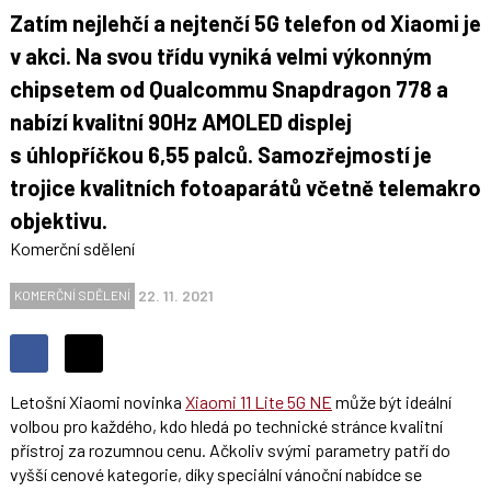
Zatím nejlehčí a nejtenčí 5G telefon od Xiaomi je
v akci. Na svou třídu vyniká velmi výkonným
chipsetem od Qualcommu Snapdragon 778 a
nabízí kvalitní 90Hz AMOLED displej
s úhlopříčkou 6,55 palců. Samozřejmostí je
trojice kvalitních fotoaparátů včetně telemakro
objektivu.
Komerční sdělení
22. 11. 2021
KOMERČNÍ SDĚLENÍ
Sdílet
Sdílejte
Sdílejte
na
Letošní Xiaomi novinka
Xiaomi 11 Lite 5G NE
může být ideální
na
Facebooku
volbou pro každého, kdo hledá po technické stránce kvalitní
síti
přístroj za rozumnou cenu. Ačkoliv svými parametry patří do
X
vyšší cenové kategorie, díky speciální vánoční nabídce se