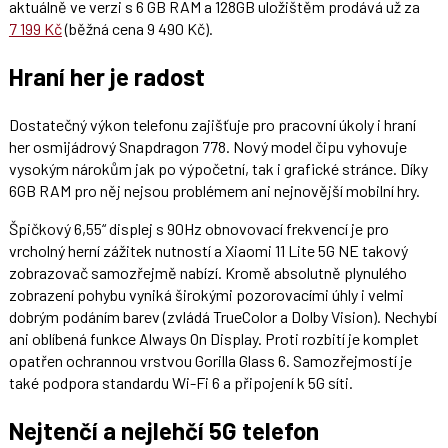
aktuálně ve verzi s 6 GB RAM a 128GB uložištěm prodává už za
7 199 Kč
(běžná cena 9 490 Kč).
Hraní her je radost
Dostatečný výkon telefonu zajišťuje pro pracovní úkoly i hraní
her osmijádrový Snapdragon 778. Nový model čipu vyhovuje
vysokým nárokům jak po výpočetní, tak i grafické stránce. Díky
6GB RAM pro něj nejsou problémem ani nejnovější mobilní hry.
Špičkový 6,55“ displej s 90Hz obnovovací frekvencí je pro
vrcholný herní zážitek nutností a Xiaomi 11 Lite 5G NE takový
zobrazovač samozřejmě nabízí. Kromě absolutně plynulého
zobrazení pohybu vyniká širokými pozorovacími úhly i velmi
dobrým podáním barev (zvládá TrueColor a Dolby Vision). Nechybí
ani oblíbená funkce Always On Display. Proti rozbití je komplet
opatřen ochrannou vrstvou Gorilla Glass 6. Samozřejmostí je
také podpora standardu Wi-Fi 6 a připojení k 5G síti.
Nejtenčí a nejlehčí 5G telefon