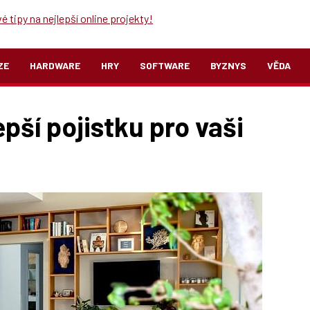
 tipy na nejlepší online projekty!
ZE
HARDWARE
HRY
SOFTWARE
BYZNYS
VĚDA
pší pojistku pro vaši