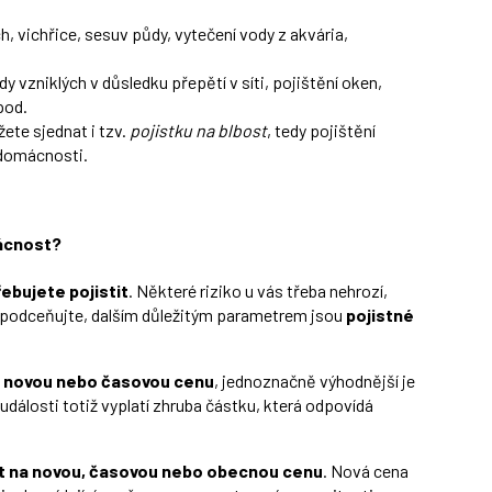
, vichřice, sesuv půdy, vytečení vody z akvária,
dy vzniklých v důsledku přepětí v síti, pojištění oken,
pod.
ete sjednat i tzv.
pojistku na blbost
, tedy pojištění
 domácnosti.
mácnost?
řebujete pojistit
. Některé riziko u vás třeba nehrozí,
y nepodceňujte, dalším důležitým parametrem jsou
pojistné
na novou nebo časovou cenu
, jednoznačně výhodnější je
události totiž vyplatí zhruba částku, která odpovídá
it na novou, časovou nebo obecnou cenu
. Nová cena