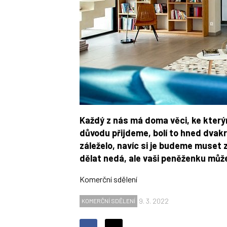
Každý z nás má doma věci, ke který
důvodu přijdeme, bolí to hned dvakrá
záleželo, navíc si je budeme muset 
dělat nedá, ale vaši peněženku můž
Komerční sdělení
9. 3. 2022
KOMERČNÍ SDĚLENÍ