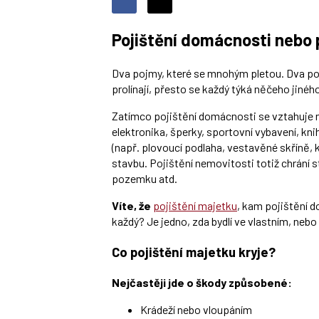
Sdílet
Sdílejte
Sdílejte
na
na
Pojištění domácnosti nebo 
Facebooku
síti
X
Dva pojmy, které se mnohým pletou. Dva poj
prolínají, přesto se každý týká něčeho jinéh
Zatímco pojištění domácnosti se vztahuje n
elektronika, šperky, sportovní vybavení, kni
(např. plovoucí podlaha, vestavěné skříně, 
stavbu. Pojištění nemovitosti totiž chrání s
pozemku atd.
Víte, že
pojištění majetku
, kam pojištění d
každý? Je jedno, zda bydlí ve vlastním, neb
Co pojištění majetku kryje?
Nejčastěji jde o škody způsobené:
Krádeží nebo vloupáním