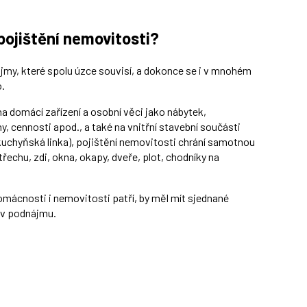
pojištění nemovitosti?
my, které spolu úzce souvisí, a dokonce se i v mnohém
o.
a domácí zařízení a osobní věci jako nábytek,
hy, cennosti apod., a také na vnitřní stavební součásti
kuchyňská linka), pojištění nemovitosti chrání samotnou
třechu, zdi, okna, okapy, dveře, plot, chodníky na
omácnosti i nemovitosti patří, by měl mít sjednané
o v podnájmu.