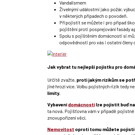
Vandalismem
Živelnými událostmi jako požár, výbuch
v některých případech o povodeň.
Připojistit se můžete i pro případ ško
pojištění proti posprejování fasády a
Spolu s pojištěním domácnosti si můž
odpovědnosti pro vás i ostatní členy
Jak vybrat tu nejlepší pojistku pro do
Určitě zvažte,
proti jakým rizikům se pot
jiné hrozí více. Volbu pojistných rizik ted
limity.
Vybavení
domácnosti
lze pojistit buď 
ta nová. Pojišťovna vám v případě pojistné 
znovupořízení věcí.
Nemovitost
oproti tomu můžete pojist