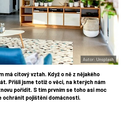
Autor: Unsplash
m má citový vztah. Když o ně z nějakého
t. Přišli jsme totiž o věci, na kterých nám
znovu pořídit. S tím prvním se toho asi moc
e ochránit pojištění domácnosti.