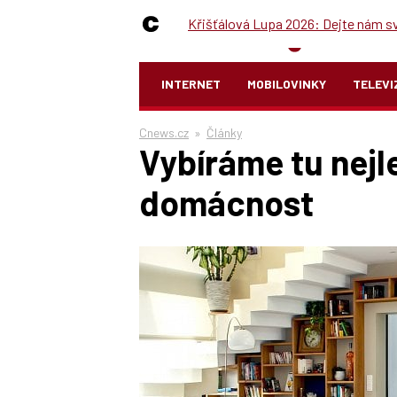
Křišťálová Lupa 2026: Dejte nám své
INTERNET
MOBILOVINKY
TELEVI
Cnews.cz
»
Články
Vybíráme tu nejle
domácnost