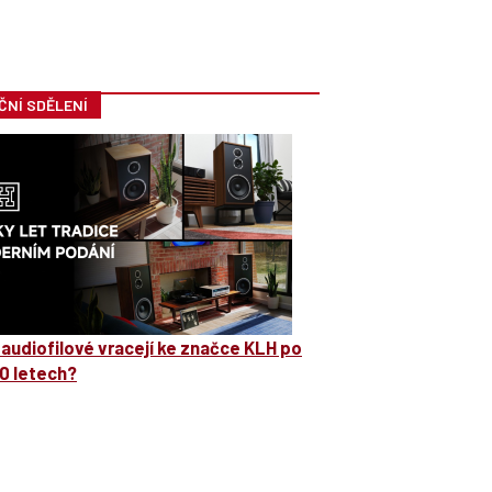
ČNÍ SDĚLENÍ
 audiofilové vracejí ke značce KLH po
0 letech?