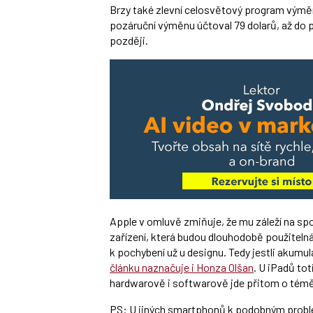
Brzy také zlevní celosvětový program výměn
pozáruční výměnu účtoval 79 dolarů, až do p
později.
Apple v omluvě zmiňuje, že mu záleží na spok
zařízení, která budou dlouhodobě použitelná
k pochybení už u designu. Tedy jestli akum
článku naznačuje i Honza Olšan
. U iPadů t
hardwarově i softwarově jde přitom o téměř
PS: U jiných smartphonů k podobným problé