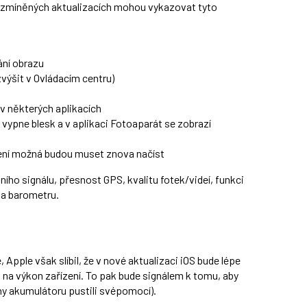
 zmíněných aktualizacích mohou vykazovat tyto
ání obrazu
zvýšit v Ovládacím centru)
v některých aplikacích
vypne blesk a v aplikaci Fotoaparát se zobrazí
ření možná budou muset znova načíst
ího signálu, přesnost GPS, kvalitu fotek/videí, funkci
 a barometru.
Apple však slíbil, že v nové aktualizaci iOS bude lépe
 na výkon zařízení. To pak bude signálem k tomu, aby
ěny akumulátoru pustili svépomocí).