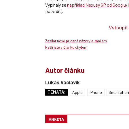
Vypínaly se
například Nexusy 6P od Googlu
potvrdit).
Vstoupit
Zasílat nově přidané názory e-mailem
Našli jste v článku chybu?
Autor článku
Lukáš Václavík
TÉMATA:
Apple
iPhone
Smartphon
ANKETA