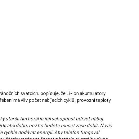
 vánočních svátcích, popisuje, že Li-Ion akumulátory
ebení má vliv počet nabíjecích cyklů, provozní teploty
y starší, tím horší je její schopnost udržet náboj.
í kratší dobu, než ho budete muset zase dobít. Navíc
e rychle dodávat energii. Aby telefon fungoval
součástky možnost čerpat z baterie okamžitý výkon.