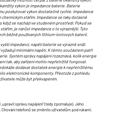
okamžitý výkon je impedance baterie. Baterie
mu poskytovat výkon dostatečně rychle. Impedance
ím chemickým stářím. Impedance se taky dočasně
ebo když se nachází ve studeném prostředí. Pokud se
stářím, je nárůst impedance o to výraznější. Tyto
ech běžně používaných lithium-iontových baterií.
 vyšší impedancí, napětí baterie se výrazně sníží.
 vyžadují minimální napětí. K těmto součástem patří
terie. Systém správy napájení rozeznává, kolik energie
ení tak, aby zařízení mohlo nepřetržitě fungovat.
nedokáže dodávat dostatek energie k nepřetržitému
ánilo elektronické komponenty. Přestože z pohledu
 uživatele může být překvapením.
i „upravil správu napájení“ (tedy zpomaluje). Jeho
l. Chování telefonů se změnilo uživatelům pod rukami.