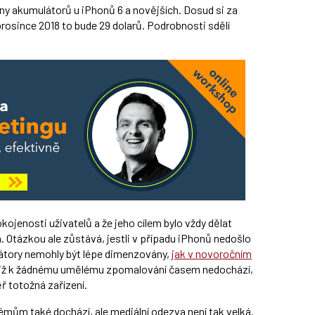
y akumulátorů u iPhonů 6 a novějších. Dosud si za
rosince 2018 to bude 29 dolarů. Podrobnosti sdělí
ojenosti uživatelů a že jeho cílem bylo vždy dělat
. Otázkou ale zůstává, jestli v případu iPhonů nedošlo
ulátory nemohly být lépe dimenzovány,
jak v novoročním
otiž k žádnému umělému zpomalování časem nedochází,
 totožná zařízení.
mům také dochází, ale mediální odezva není tak velká.