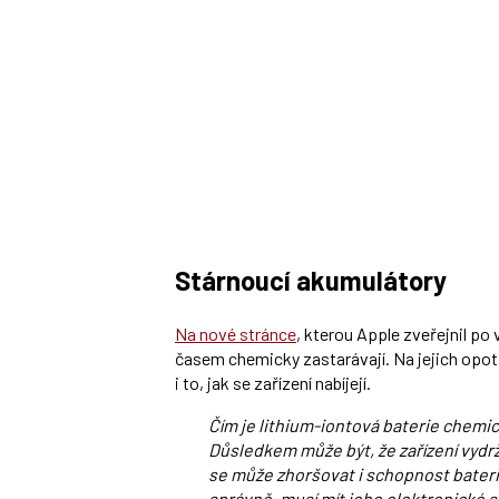
Stárnoucí akumulátory
Na nové stránce
, kterou Apple zveřejnil po
časem chemicky zastarávají. Na jejich opotř
i to, jak se zařízení nabíjejí.
Čím je lithium-iontová baterie chemick
Důsledkem může být, že zařízení vydrž
se může zhoršovat i schopnost bateri
správně, musí mít jeho elektronické 