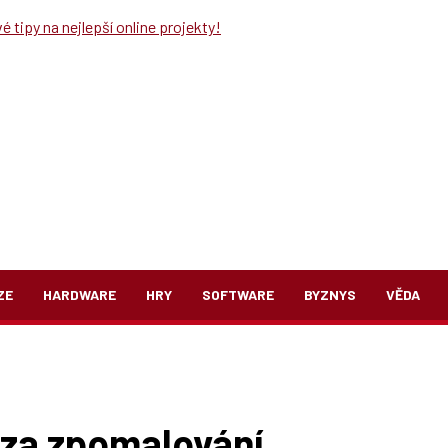
 tipy na nejlepší online projekty!
ZE
HARDWARE
HRY
SOFTWARE
BYZNYS
VĚDA
 za zpomalování