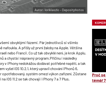
Autor: loriklaszlo – Depositphotos
KOMER
 všemi obvyklými fázemi. Pár jednotlivců si všimlo
 nafoukla. A přišly už první žaloby na Apple. Většina
raeli nebo Francii. Co už tak obvyklé není, je krok Applu.
nů a chystá i nápravný program.Příčinu i následky
ory v iPhony nedokážou dodávat potřebné napětí, a tak
kem vyšel iOS 10.2.1, který upravil chování iPhonů 6,
tor opotřebovaný, systém omezí výkon zařízení. Zůstane
Proč se
na iOS 11.2 se tak chovají i iPhony 7 a 7 Plus,
téměř 7