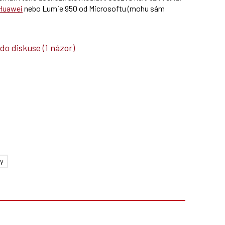
/Huawei
nebo Lumie 950 od Microsoftu (mohu sám
 do diskuse
(1 názor)
y