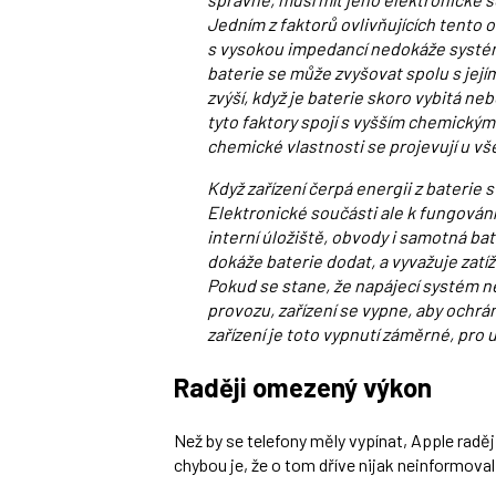
Jedním z faktorů ovlivňujících tento 
s vysokou impedancí nedokáže systé
baterie se může zvyšovat spolu s jej
zvýší, když je baterie skoro vybitá n
tyto faktory spojí s vyšším chemickým 
chemické vlastnosti se projevují u vš
Když zařízení čerpá energii z baterie s
Elektronické součásti ale k fungování
interní úložiště, obvody i samotná ba
dokáže baterie dodat, a vyvažuje zatíž
Pokud se stane, že napájecí systém 
provozu, zařízení se vypne, aby ochr
zařízení je toto vypnutí záměrné, pro
Raději omezený výkon
Než by se telefony měly vypínat, Apple raděj
chybou je, že o tom dříve nijak neinformova