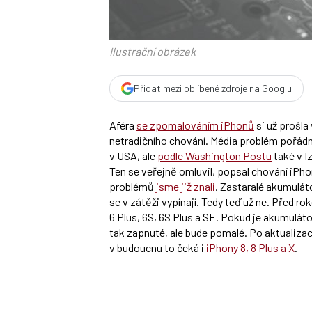
Ilustrační obrázek
Přidat mezi oblíbené zdroje na Googlu
Aféra
se zpomalováním iPhonů
si už prošla
netradičního chování. Média problém pořádně
v USA, ale
podle Washington Postu
také v Iz
Ten se veřejně omluvil, popsal chování iPho
problémů
jsme již znali
. Zastaralé akumulát
se v zátěži vypínají. Tedy teď už ne. Před ro
6 Plus, 6S, 6S Plus a SE. Pokud je akumulá
tak zapnuté, ale bude pomalé. Po aktualizaci 
v budoucnu to čeká i
iPhony 8, 8 Plus a X
.