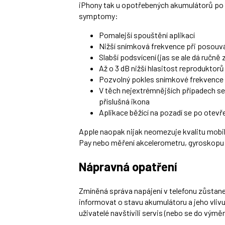
iPhony tak u opotřebených akumulátorů po
symptomy:
Pomalejší spouštění aplikací
Nižší snímková frekvence při posouv
Slabší podsvícení (jas se ale dá ručně 
Až o 3 dB nižší hlasitost reproduktorů
Pozvolný pokles snímkové frekvence 
V těch nejextrémnějších případech se 
příslušná ikona
Aplikace běžící na pozadí se po otev
Apple naopak nijak neomezuje kvalitu mobiln
Pay nebo měření akcelerometru, gyroskopu
Nápravná opatření
Zmíněná správa napájení v telefonu zůstane, 
informovat o stavu akumulátoru a jeho vlivu
uživatelé navštívili servis (nebo se do vým