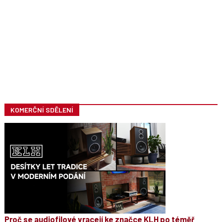
KOMERČNÍ SDĚLENÍ
Proč se audiofilové vracejí ke značce KLH po téměř