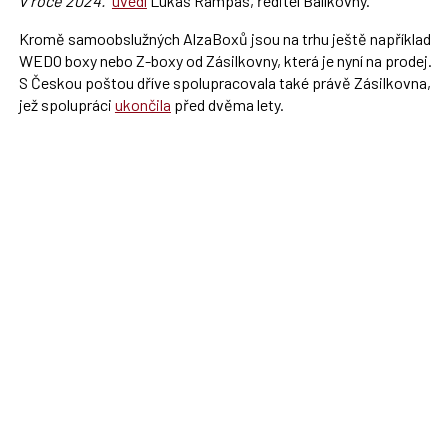
v roce 2024.“
uvedl
Lukáš Rampas, ředitel Balíkovny.
Kromě samoobslužných AlzaBoxů jsou na trhu ještě například
WEDO boxy nebo Z-boxy od Zásilkovny, která je nyní na prodej.
S Českou poštou dříve spolupracovala také právě Zásilkovna,
jež spolupráci
ukončila
před dvěma lety.