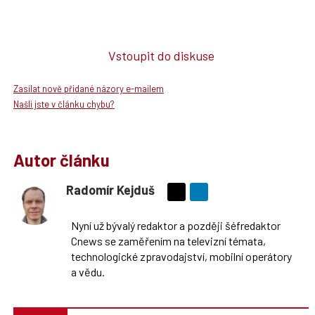
Vstoupit do diskuse
Zasílat nově přidané názory e-mailem
Našli jste v článku chybu?
Autor článku
Radomír Kejduš
Sdílejte
na
Nyní už bývalý redaktor a později šéfredaktor
síti
Cnews se zaměřením na televizní témata,
X
technologické zpravodajství, mobilní operátory
a vědu.