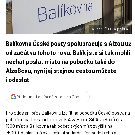
F
s
a
í
c
t
e
i
b
X
o
o
Autor: Česká pošta
k
u
Balíkovna České pošty spolupracuje s Alzou už
od začátku tohoto roku. Balík jste si tak mohli
nechat poslat místo na pobočku také do
AlzaBoxu, nyní jej stejnou cestou můžete
i odeslat.
Přidat mezi oblíbené zdroje na Googlu
Pro odeslání přes Balíkovnu lze jít na pobočku České pošty, na
pobočku partnera nebo nově k AlzaBoxu. Síť AlzaBoxů čítá
1500 míst a Balíkovna tak počet svých míst zvýšila na
7500. Odeslání má být zcela standardní, jen bude třeba si